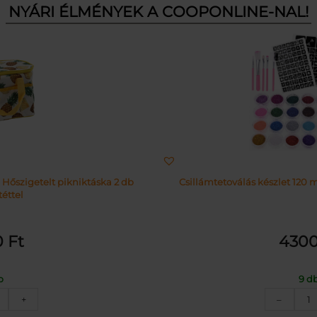
NYÁRI ÉLMÉNYEK A COOPONLINE-NAL!
 Hőszigetelt pikniktáska 2 db
Csillámtetoválás készlet 120 m
éttel
0
Ft
430
b
9 d
nanász
C
+
–
intás
k