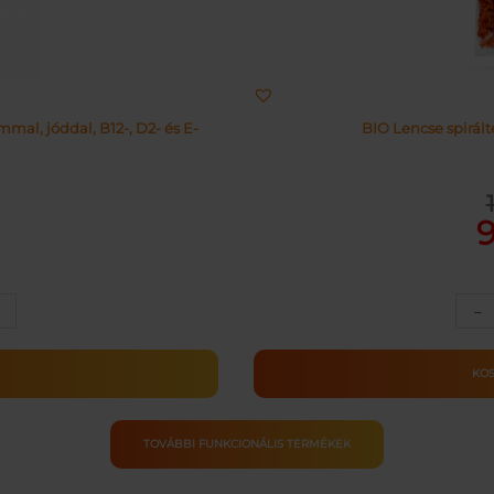
al, jóddal, B12-, D2- és E-
BIO Lencse spirál
Or
Cu
pr
pr
wa
is:
11
91
–
ULA
M
KO
ség
TOVÁBBI FUNKCIONÁLIS TERMÉKEK