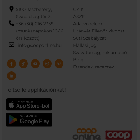
5100 Jászberény,
GYIK
Szabadság tér 3.
ÁSZF
+36 (30) 016-2359
Adatvédelem
(munkanapokon 10-16
Utánvét Ellenőr kivonat
óra között)
Süti Szabályzat
info@cooponline.hu
Elállási jog
Szavatosság, reklamáció
Blog
Étrendek, receptek
Töltsd le applikációnkat!