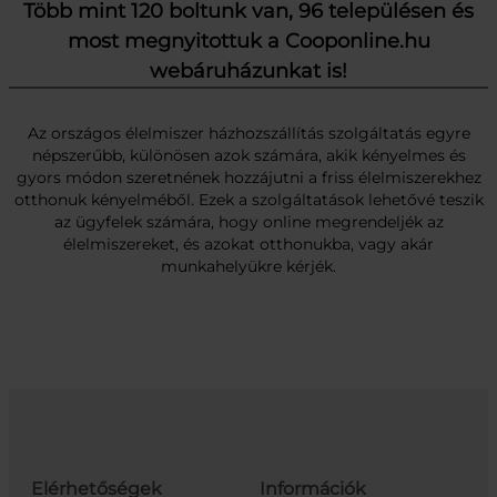
Több mint 120 boltunk van, 96 településen és
most megnyitottuk a Cooponline.hu
webáruházunkat is!
Az országos élelmiszer házhozszállítás szolgáltatás egyre
népszerűbb, különösen azok számára, akik kényelmes és
gyors módon szeretnének hozzájutni a friss élelmiszerekhez
otthonuk kényelméből. Ezek a szolgáltatások lehetővé teszik
az ügyfelek számára, hogy online megrendeljék az
élelmiszereket, és azokat otthonukba, vagy akár
munkahelyükre kérjék.
Elérhetőségek
Információk