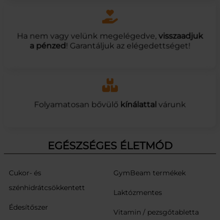
Ha nem vagy velünk megelégedve,
visszaadjuk
a pénzed
! Garantáljuk az elégedettséget!
Folyamatosan bővülő
kínálattal
várunk
EGÉSZSÉGES ÉLETMÓD
Cukor- és
GymBeam termékek
szénhidrátcsökkentett
Laktózmentes
Édesítőszer
Vitamin / pezsgőtabletta