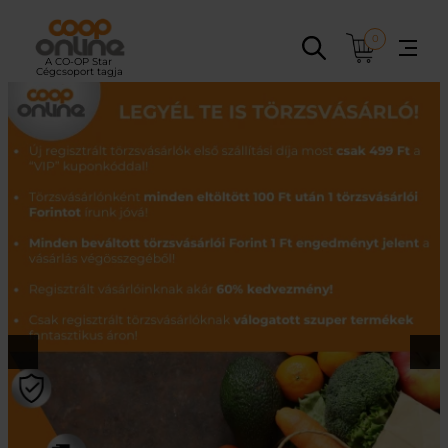
Ugrás
a
0
tartalomhoz