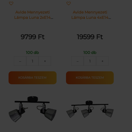
Avide Mennyezeti
Avide Mennyezeti
Lámpa Luna 2xE14
Lámpa Luna 4xE14
Foglalattal Fekete |
Foglalattal Fekete |
KÜLÖN CSOMAG |
KÜLÖN CSOMAG |
9799
Ft
19599
Ft
100 db
100 db
Avide
Avide
–
+
–
+
Mennyezeti
Mennyezeti
Lámpa
Lámpa
Luna
Luna
KOSÁRBA TESZEM
KOSÁRBA TESZEM
2xE14
4xE14
Foglalattal
Foglalattal
Fekete
Fekete
mennyiség
mennyiség