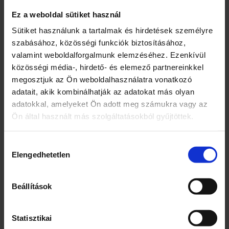
Ez a weboldal sütiket használ
Sütiket használunk a tartalmak és hirdetések személyre
Avide Mennyezeti
Avide Mennyezeti
szabásához, közösségi funkciók biztosításához,
Lámpa Madeline 3xE27
Lámpa Madeline 4xE27
valamint weboldalforgalmunk elemzéséhez. Ezenkívül
Foglalattal Fa/Fekete |
Foglalattal Fa/Fekete |
KÜLÖN CSOMAG |
KÜLÖN CSOMAG |
közösségi média-, hirdető- és elemező partnereinkkel
15699
Ft
21499
Ft
megosztjuk az Ön weboldalhasználatra vonatkozó
adatait, akik kombinálhatják az adatokat más olyan
adatokkal, amelyeket Ön adott meg számukra vagy az
100 db
100 db
Ön által használt más szolgáltatásokból gyűjtöttek.
Avide
Avide
–
+
–
+
Mennyezeti
Mennyezeti
Lámpa
Lámpa
Hozzájárulás
Madeline
Madeline
KOSÁRBA TESZEM
KOSÁRBA TESZEM
Elengedhetetlen
kiválasztása
3xE27
4xE27
Foglalattal
Foglalattal
Fa/Fekete
Fa/Fekete
Beállítások
mennyiség
mennyiség
Statisztikai