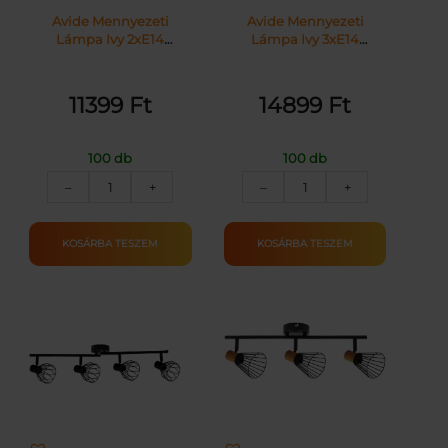
Avide Mennyezeti
Avide Mennyezeti
Lámpa Ivy 2xE14
Lámpa Ivy 3xE14
Foglalattal Fekete |
Foglalattal Fekete |
KÜLÖN CSOMAG |
KÜLÖN CSOMAG |
11399
Ft
14899
Ft
100 db
100 db
Avide
Avide
–
+
–
+
Mennyezeti
Mennyezeti
Lámpa
Lámpa
Ivy
Ivy
KOSÁRBA TESZEM
KOSÁRBA TESZEM
2xE14
3xE14
Foglalattal
Foglalattal
Fekete
Fekete
mennyiség
mennyiség