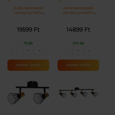
Avide Mennyezeti
Avide Mennyezeti
Lámpa Ivy 4xE14
Lámpa Luna 3xE14
Foglalattal Fekete |
Foglalattal Fekete |
KÜLÖN CSOMAG |
KÜLÖN CSOMAG |
19599
Ft
14899
Ft
75 db
100 db
Avide
Avide
–
+
–
+
Mennyezeti
Mennyezeti
Lámpa
Lámpa
Ivy
Luna
KOSÁRBA TESZEM
KOSÁRBA TESZEM
4xE14
3xE14
Foglalattal
Foglalattal
Fekete
Fekete
mennyiség
mennyiség