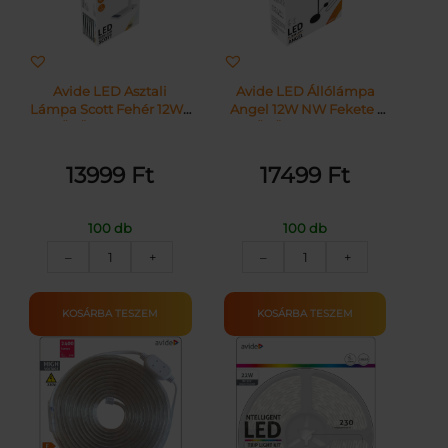
Szürke
Szürke
mennyiség
mennyiség
Avide LED Asztali
Avide LED Állólámpa
Lámpa Scott Fehér 12W |
Angel 12W NW Fekete |
KÜLÖN CSOMAG |
KÜLÖN CSOMAG |
13999
Ft
17499
Ft
100 db
100 db
Avide
Avide
–
+
–
+
LED
LED
Asztali
Állólámpa
Lámpa
Angel
KOSÁRBA TESZEM
KOSÁRBA TESZEM
Scott
12W
Fehér
NW
12W
Fekete
mennyiség
mennyiség