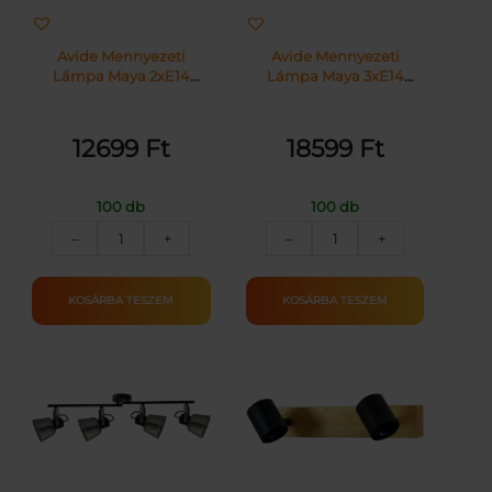
Avide Mennyezeti
Avide Mennyezeti
Lámpa Maya 2xE14
Lámpa Maya 3xE14
Foglalattal Fekete |
Foglalattal Fekete |
KÜLÖN CSOMAG |
KÜLÖN CSOMAG |
12699
Ft
18599
Ft
100 db
100 db
Avide
Avide
–
+
–
+
Mennyezeti
Mennyezeti
Lámpa
Lámpa
Maya
Maya
KOSÁRBA TESZEM
KOSÁRBA TESZEM
2xE14
3xE14
Foglalattal
Foglalattal
Fekete
Fekete
mennyiség
mennyiség