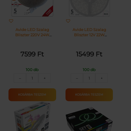
Avide LED Szalag
Avide LED Szalag
Bliszter 220V 24W
Bliszter 12V 22W
SMD3528 60LED 2700K
SMD5050 30LED
IP67 5m | KÜLÖN
címezhető IC RGB IP65
CSOMAG |
5m + Prg.távirányító |
7599
Ft
15499
Ft
KÜLÖN CSOMAG |
100 db
100 db
Avide
Avide
–
+
–
+
LED
LED
Szalag
Szalag
Bliszter
Bliszter
KOSÁRBA TESZEM
KOSÁRBA TESZEM
220V
12V
24W
22W
SMD3528
SMD5050
60LED
30LED
2700K
címezhető
IP67
IC