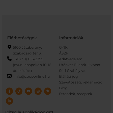
IP65
5m
WIFI
TUYA
+
IR
mennyiség
Elérhetőségek
Információk
5100 Jászberény,
GYIK
Szabadság tér 3.
ÁSZF
+36 (30) 016-2359
Adatvédelem
(munkanapokon 10-16
Utánvét Ellenőr kivonat
óra között)
Süti Szabályzat
info@cooponline.hu
Elállási jog
Szavatosság, reklamáció
Blog
Étrendek, receptek
Töltsd le applikációnkat!