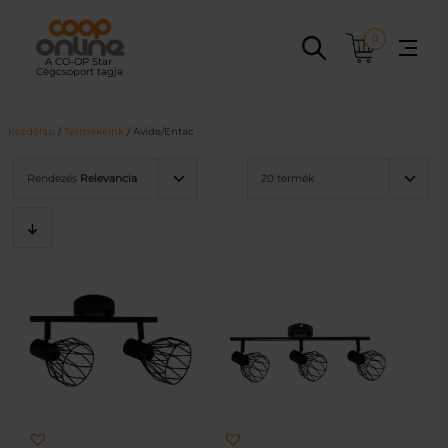
Ugrás
a
0
tartalomhoz
Kezdőlap
/
Termékeink
/ Avide/Entac
Rendezés
Relevancia
20 termék