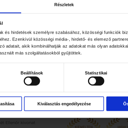
Részletek
Bébiétel
Pelenka
ál
mak és hirdetések személyre szabásához, közösségi funkciók biz
hez. Ezenkívül közösségi média-, hirdető- és elemező partner
zó adatait, akik kombinálhatják az adatokat más olyan adatokka
sznált más szolgáltatásokból gyűjtöttek.
Beállítások
Statisztikai
rmációk
asítása
Kiválasztás engedélyezése
Ös
védelem
ét Ellenőr kivonat