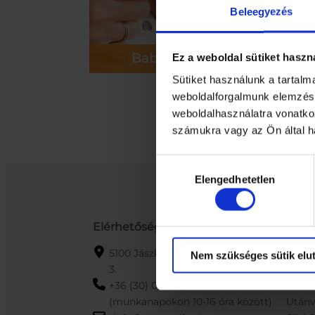
Beleegyezés
Baba testápolás
Ez a weboldal sütiket haszn
Sütiket használunk a tartal
weboldalforgalmunk elemzésé
weboldalhasználatra vonatko
számukra vagy az Ön által ha
Hozzájárulás
Elengedhetetlen
kiválasztása
Elérhetőségek
Info
5100 Jászberény, Szabadság tér
GYIK
Nem szükséges sütik elut
3.
ÁSZF
+36 (30) 016-2359
Adat
(munkanapokon 10-16 óra között)
Utánv