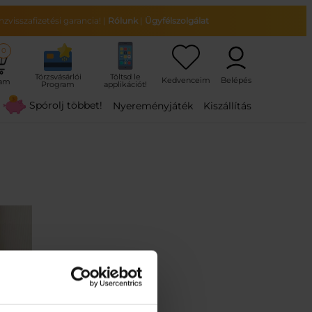
zvisszafizetési garancia!
|
Rólunk
|
Ügyfélszolgálat
0
ram
Spórolj többet!
Nyereményjáték
Kiszállítás