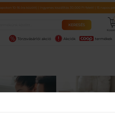
pokon 10-16 óra között)
|
Ingyenes kiszállítás 30.000 Ft felett!
|
15 napos pén
KERESÉS
Kosa
Törzsvásárlói akció
Akciók
termékek