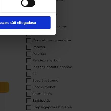
Nedves ételízesítők
Női higiénia
Nyári választék
Olaj
szes süti elfogadása
Ostya, Piskóta, Keksz
s
Őszi választék
Őszi-téli immunerősítés
Papíráru
Pelenka
Rendezvény, buli
Rizs és Hántolt Gabonák
Só
RIKA
Speciális étrend
Spórolj többet
Sütés-Főzés
g
Szájápolás
Szépségápolás, higiénia