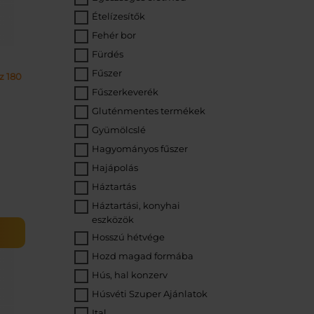
Ételízesítők
Fehér bor
Fürdés
Fűszer
z 180
Fűszerkeverék
Gluténmentes termékek
Gyümölcslé
Hagyományos fűszer
Hajápolás
Háztartás
Háztartási, konyhai
eszközök
Hosszú hétvége
Hozd magad formába
g
Hús, hal konzerv
Húsvéti Szuper Ajánlatok
Ital