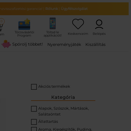
zvisszafizetési garancia!
|
Rólunk
|
Ügyfélszolgálat
0
ram
Spórolj többet!
Nyereményjáték
Kiszállítás
Akciós termékek
Kategória
Alapok, Szószok, Mártások,
Salátaöntet
Állattartás
Aroma, Kiegészítők, Puding,