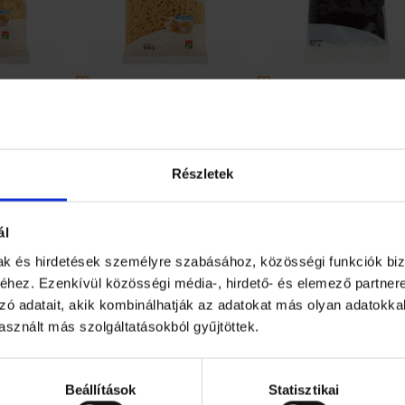
gykocka 4
Coop copfocska 4 tojásos
Coop kakaós tortadara 
észta 500 g
száraztészta 500 g
Részletek
Ft
700
Ft
470
Ft
21 db
12 db
ál
OP
COOP
COOP
+
–
+
–
+
mak és hirdetések személyre szabásához, közösségi funkciók biz
OJ.SZÁRAZTÉSZTA
4TOJ.SZÁRAZTÉSZTA
TORTADA
hez. Ezenkívül közösségi média-, hirdető- és elemező partner
NAGYKOCKA
COPFOCSKA
KAKAÓS
zó adatait, akik kombinálhatják az adatokat más olyan adatokka
0G
500G
80G
ESZEM
KOSÁRBA TESZEM
KOSÁRBA TESZEM
nnyiség
mennyiség
mennyisé
sznált más szolgáltatásokból gyűjtöttek.
Beállítások
Statisztikai