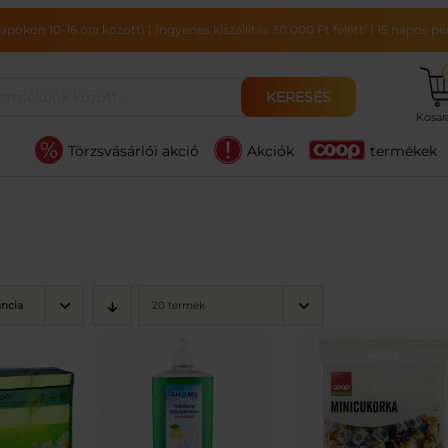
pokon 10-16 óra között)
|
Ingyenes kiszállítás 30.000 Ft felett!
|
15 napos pén
KERESÉS
Kosa
Törzsvásárlói akció
Akciók
termékek
ancia
20 termék