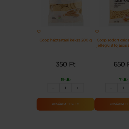
Coop háztartási keksz 200 g
Coop sodort csig
jellegű 8 tojásos 
200 g
350
Ft
650
19 db
7 db
COOP
CO
–
+
–
HÁZTARTÁSI
SO
KEKSZ
CS
200G
8T
KOSÁRBA TESZEM
KOSÁRBA T
mennyiség
20
me