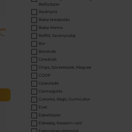
Befőzőszer
Ásványvíz
Baba testápolás
Baba-Mama
yes
en
Befőtt, Savanyúság
g
Bor
Borotvák
Cereáliák
Chips, Sós kekszek, Magvak
COOP
Csokoládé
Csomagolás
CSÖS
Cukorka, Rágó, Gumicukor
g
Ecet
Édesítőszer
Édesség, Nassolni való
Egészséges életmód