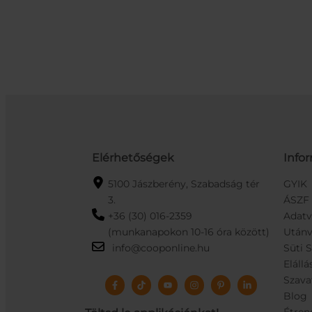
Elérhetőségek
Info
5100 Jászberény, Szabadság tér
GYIK
3.
ÁSZF
+36 (30) 016-2359
Adat
(munkanapokon 10-16 óra között)
Utánv
info@cooponline.hu
Süti 
Elállá
Szava
Blog