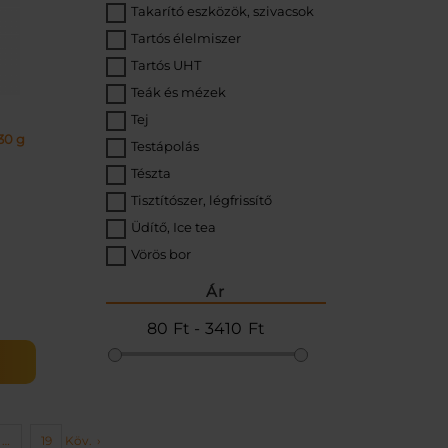
Takarító eszközök, szivacsok
Tartós élelmiszer
Tartós UHT
Teák és mézek
Tej
30 g
Testápolás
Tészta
Tisztítószer, légfrissítő
Üdítő, Ice tea
Vörös bor
Ár
S
80
3410
g
…
19
Köv.