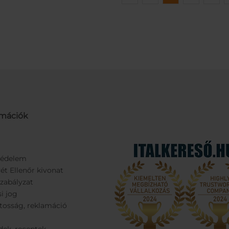
rmációk
védelem
ét Ellenőr kivonat
Szabályzat
si jog
tosság, reklamáció