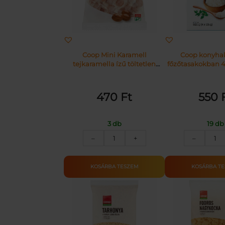
Coop Mini Karamell
Coop konyhak
tejkaramella ízű töltetlen
főzőtasakokban 4 
keménycukorka 70 g
g)
470
Ft
550
3 db
19 db
COOP
CO
–
+
–
MINI
RI
CUKOR
KO
KARAMELL
4X
KOSÁRBA TESZEM
KOSÁRBA T
70G
me
mennyiség