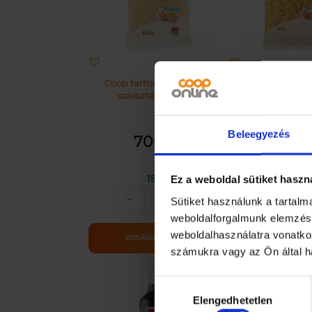
Coop tarhonya 4 tojásos
Coop fodros na
száraztészta 500 g
tojásos szárazt
Beleegyezés
700
Ft
700
15 db
13 db
Ez a weboldal sütiket haszn
COOP
CO
–
+
–
Sütiket használunk a tartal
4TOJ.SZÁRAZTÉSZTA
4T
weboldalforgalmunk elemzésé
TARHONYA
F.
weboldalhasználatra vonatko
500G
50
KOSÁRBA TESZEM
KOSÁRBA T
mennyiség
me
számukra vagy az Ön által ha
Hozzájárulás
Elengedhetetlen
kiválasztása