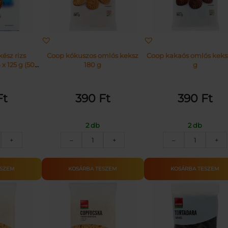
ész rizs
Coop kókuszos omlós keksz
Cоор kakaós omlós keks
x 125 g (500
180 g
g
Ft
390
Ft
390
Ft
2 db
2 db
OP
COOP
COOP
+
–
+
–
+
ZS
KÓKUSZOS
KAKAÓS
NYHAKÉSZ
OMLÓS
OMLÓS
125G
KEKSZ
KEKSZ
ESZEM
KOSÁRBA TESZEM
KOSÁRBA TESZEM
nnyiség
180G
180G
mennyiség
mennyisé