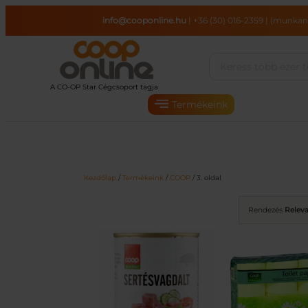
Ugrás
info@cooponline.hu
|
+36 (30) 016-2359
|
(munkana
a
tartalomhoz
Termékeink
Kezdőlap
/
Termékeink
/
COOP
/ 3. oldal
Rendezés
Relev