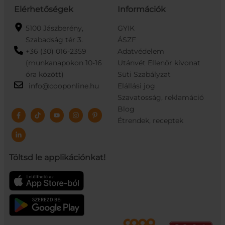
Elérhetőségek
Információk
5100 Jászberény,
GYIK
Szabadság tér 3.
ÁSZF
+36 (30) 016-2359
Adatvédelem
(munkanapokon 10-16
Utánvét Ellenőr kivonat
óra között)
Süti Szabályzat
info@cooponline.hu
Elállási jog
Szavatosság, reklamáció
Blog
Étrendek, receptek
Töltsd le applikációnkat!