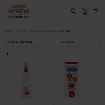
Ugrás
a
0
tartalomhoz
Kezdőlap
/
Termékeink
/
Egészséges életmód
/ Édesítőszer
Rendezés
Relevancia
20 termék