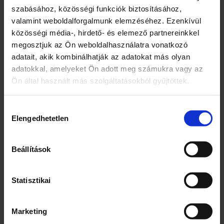
szabásához, közösségi funkciók biztosításához,
valamint weboldalforgalmunk elemzéséhez. Ezenkívül
LOVE DIET XILIT 500G
LOVE DIET ERITRIT 500G
közösségi média-, hirdető- és elemező partnereinkkel
megosztjuk az Ön weboldalhasználatra vonatkozó
adatait, akik kombinálhatják az adatokat más olyan
2820
Ft
2350
Ft
adatokkal, amelyeket Ön adott meg számukra vagy az
Ön által használt más szolgáltatásokból gyűjtöttek.
6 db
3 db
LOVE
LOVE
–
+
–
+
Hozzájárulás
DIET
DIET
Elengedhetetlen
kiválasztása
XILIT
ERITRIT
500G
500G
KOSÁRBA TESZEM
KOSÁRBA TESZEM
mennyiség
mennyiség
Beállítások
Statisztikai
Marketing