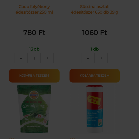
Coop folyékony
Süssina asztali
édesítőszer 250 ml
édesítőszer 650 db 39 g
780
Ft
1060
Ft
13 db
1 db
COOP
SÜSSINA
–
+
–
+
ÉDESÍTŐSZER
ÉDESÍTŐSZER
FOLYÉKONY
650
250ML
SZEM
KOSÁRBA TESZEM
KOSÁRBA TESZEM
mennyiség
39G
mennyiség