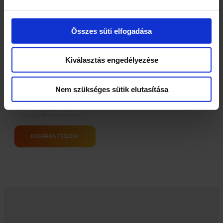
LOVE DIET SPECIAL
Összes süti elfogadása
ÉDESÍTŐSZ.FOLY.
200ML
Kiválasztás engedélyezése
1010
Ft
Nem szükséges sütik elutasítása
3 db
LOVE
–
+
DIET
SPECIAL
ÉDESÍTŐSZ.FOLY.
KOSÁRBA TESZEM
200ML
mennyiség