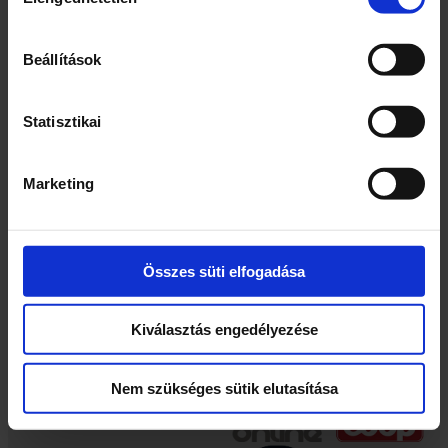
kiválasztása
5100 Jászberény,
GYIK
Szabadság tér 3.
ÁSZF
Beállítások
+36 (30) 016-2359
Adatvédelem
(munkanapokon 10-16
Utánvét Ellenőr kivonat
óra között)
Süti Szabályzat
Statisztikai
info@cooponline.hu
Elállási jog
Szavatosság, reklamáció
Marketing
Blog
Étrendek, receptek
Összes süti elfogadása
Töltsd le applikációnkat!
Kiválasztás engedélyezése
Nem szükséges sütik elutasítása