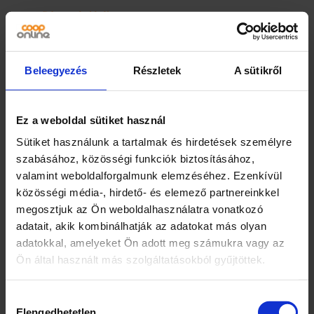
Rózsaszín játék
babakocsi szett
Beleegyezés
Részletek
A sütikről
11000
Ft
10 db
Ez a weboldal sütiket használ
Rózsaszín
–
+
játék
Sütiket használunk a tartalmak és hirdetések személyre
babakocsi
szabásához, közösségi funkciók biztosításához,
szett
KOSÁRBA TESZEM
valamint weboldalforgalmunk elemzéséhez. Ezenkívül
mennyiség
közösségi média-, hirdető- és elemező partnereinkkel
megosztjuk az Ön weboldalhasználatra vonatkozó
adatait, akik kombinálhatják az adatokat más olyan
adatokkal, amelyeket Ön adott meg számukra vagy az
Ön által használt más szolgáltatásokból gyűjtöttek.
Hozzájárulás
Elérhetőségek
Információk
Elengedhetetlen