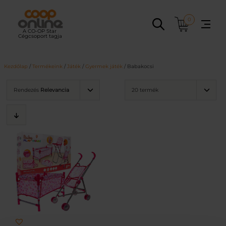
Ugrás
a
0
tartalomhoz
Kezdőlap
/
Termékeink
/
Játék
/
Gyermek játék
/ Babakocsi
Rendezés
Relevancia
20 termék