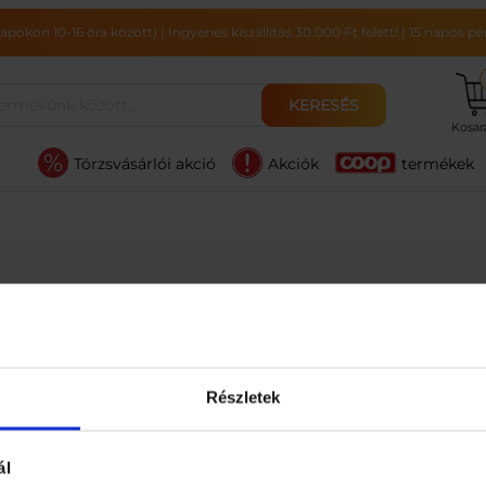
pokon 10-16 óra között)
|
Ingyenes kiszállítás 30.000 Ft felett!
|
15 napos pén
KERESÉS
Kosa
Törzsvásárlói akció
Akciók
termékek
Részletek
ál