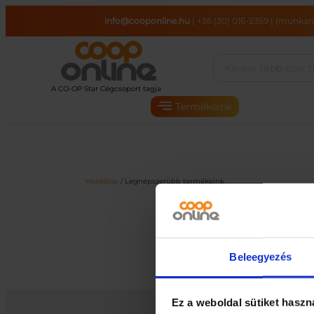
Ugrás
info@cooponline.hu
|
+36 (30) 016-2359
|
(munkana
a
tartalomhoz
Termékeink
Kezdőlap
/ Legnépszerűbb termékeink
Beleegyezés
Ez a weboldal sütiket haszn