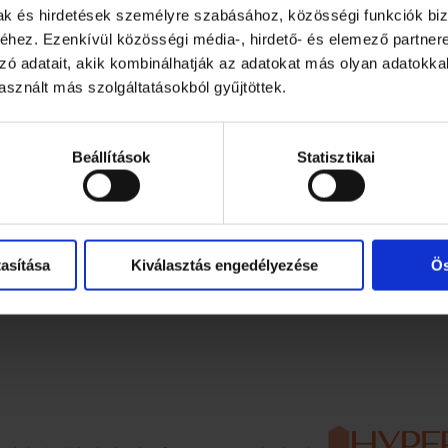
mak és hirdetések személyre szabásához, közösségi funkciók biz
hez. Ezenkívül közösségi média-, hirdető- és elemező partner
rmációk
zó adatait, akik kombinálhatják az adatokat más olyan adatokka
sznált más szolgáltatásokból gyűjtöttek.
védelem
Beállítások
Statisztikai
ét Ellenőr kivonat
Szabályzat
si jog
tosság, reklamáció
asítása
Kiválasztás engedélyezése
Ös
dek, receptek