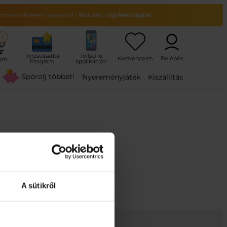
zvisszafizetési garancia!
|
Rólunk
|
Ügyfélszolgálat
0
ram
Spórolj többet!
Nyereményjáték
Kiszállítás
A sütikről