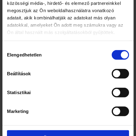
közösségi média-, hirdető- és elemező partnereinkkel
megosztjuk az Ön weboldalhasználatra vonatkozó
Nincs olyan ember, aki ne lenne odáig a tésztás
adatait, akik kombinálhatják az adatokat más olyan
ételekért. (Legalábbis mi nem ismerünk ilyet.) A
adatokkal, amelyeket Ön adott meg számukra vagy az
különböző feltétekkel, szószokkal rendkívül
Ön által használt más szolgáltatásokból gyűjtöttek.
változatosan elkészíthető. És sokszor életmentő is
lehet a mai rohanó világban! Gondolj csak egy gyors
Hozzájárulás
paradicsomos spagettire, ami hihetetlen gyorsan
Elengedhetetlen
kiválasztása
elkészíthető! shutterstock.com De a spagetti tésztán
kívül számos tésztafajta is létezik. Méghozzá
Beállítások
megközelítőleg 350 féle…
2021.03.24.
Statisztikai
Marketing