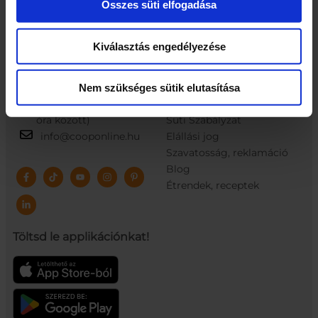
Összes süti elfogadása
Elérhetőségek
Információk
Kiválasztás engedélyezése
5100 Jászberény,
GYIK
Szabadság tér 3.
ÁSZF
+36 (30) 016-2359
Adatvédelem
Nem szükséges sütik elutasítása
(munkanapokon 10-16
Utánvét Ellenőr kivonat
óra között)
Süti Szabályzat
info@cooponline.hu
Elállási jog
Szavatosság, reklamáció
Blog
Étrendek, receptek
Töltsd le applikációnkat!