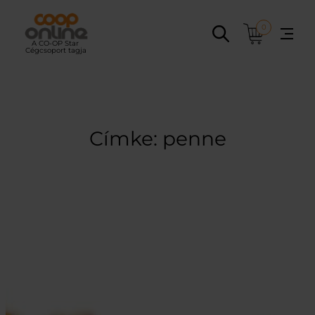
Ugrás
a
0
tartalomhoz
Címke:
penne