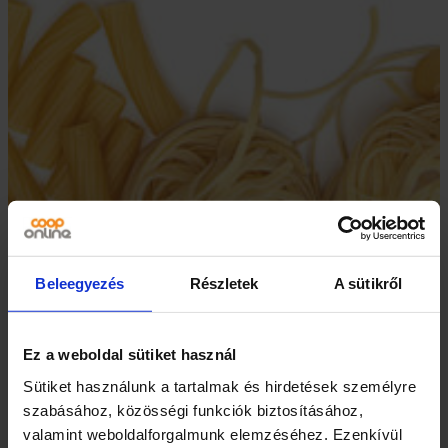
Tészta körkép –
Beleegyezés
Részletek
A sütikről
avagy ismerd meg a
Ez a weboldal sütiket használ
különböző
Sütiket használunk a tartalmak és hirdetések személyre
szabásához, közösségi funkciók biztosításához,
tésztafajtákat!
valamint weboldalforgalmunk elemzéséhez. Ezenkívül