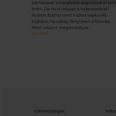
bőrhibákat a megfelelő alapozóval el leh
fedni. De mi a helyzet a hajkoronával?
Nyáron bizony nem tudod sapka alá
bújtatni, ha száraz, fénytelen a frizurád.
Most viszont megmutatjuk…
2021.08.17.
Elérhetőségek
Info