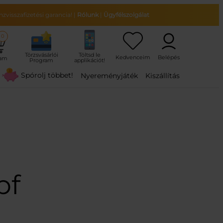
zvisszafizetési garancia!
|
Rólunk
|
Ügyfélszolgálat
0
ram
Spórolj többet!
Nyereményjáték
Kiszállítás
pf