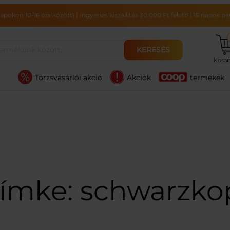
pokon 10-16 óra között)
|
Ingyenes kiszállítás 30.000 Ft felett!
|
15 napos pén
KERESÉS
Kosa
Törzsvásárlói akció
Akciók
termékek
ímke:
schwarzko