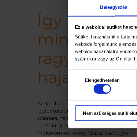
Beleegyezés
Így lesz
Ez a weboldal sütiket haszn
mindig
Sütiket használunk a tartal
weboldalforgalmunk elemzésé
ragyogó a
weboldalhasználatra vonatko
számukra vagy az Ön által ha
hajad!
Hozzájárulás
Elengedhetetlen
kiválasztása
Az ápolt bőr, köröm és haj a három
legfontosabb dolog egy igényes nő
Nem szükséges sütik elut
számára, ha külső megjelenésről
beszélünk. A gyenge körmöt a manikűrö
műkörömmel megoldja, az esetleges