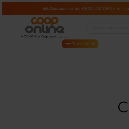
Ugrás
info@cooponline.hu
|
+36 (30) 016-2359
|
(munkana
a
tartalomhoz
Termékeink
C