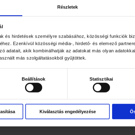
Részletek
ál
mak és hirdetések személyre szabásához, közösségi funkciók biz
hez. Ezenkívül közösségi média-, hirdető- és elemező partner
zó adatait, akik kombinálhatják az adatokat más olyan adatokka
sznált más szolgáltatásokból gyűjtöttek.
Beállítások
Statisztikai
asítása
Kiválasztás engedélyezése
Ös
s