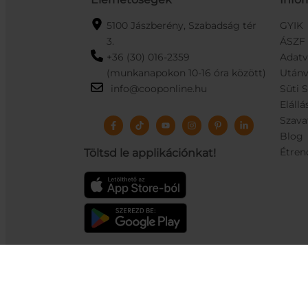
5100 Jászberény, Szabadság tér
GYIK
3.
ÁSZF
+36 (30) 016-2359
Adat
(munkanapokon 10-16 óra között)
Utánv
info@cooponline.hu
Süti 
Elállá
Szava
Blog
Étren
Töltsd le applikációnkat!
Cop