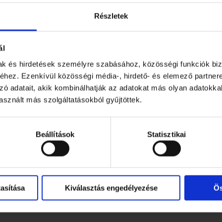
Részletek
ál
mak és hirdetések személyre szabásához, közösségi funkciók biz
hez. Ezenkívül közösségi média-, hirdető- és elemező partner
a
zó adatait, akik kombinálhatják az adatokat más olyan adatokka
sznált más szolgáltatásokból gyűjtöttek.
Beállítások
Statisztikai
a
asítása
Kiválasztás engedélyezése
Ös