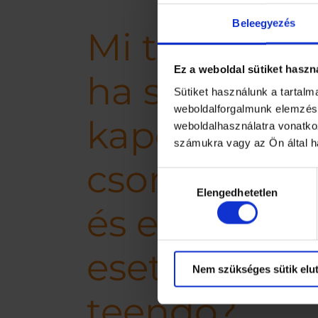
Beleegyezés
Mi történik,
Ez a weboldal sütiket haszn
ha sérülten
Sütiket használunk a tartal
weboldalforgalmunk elemzésé
kapod meg 
weboldalhasználatra vonatko
számukra vagy az Ön által ha
csomagod,
Hozzájárulás
Elengedhetetlen
kiválasztása
és ebben az
esetben mi 
Nem szükséges sütik elut
teendő?