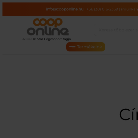
Ugrás
info@cooponline.hu
|
+36 (30) 016-2359
|
(munkana
a
tartalomhoz
Termékeink
C