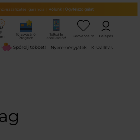
zvisszafizetési garancia!
|
Rólunk
|
Ügyfélszolgálat
0
ram
Spórolj többet!
Nyereményjáték
Kiszállítás
mag