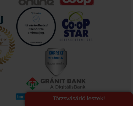
Törzsvásárló leszek!
COOP ONLINE – TÖRZSVÁSÁRLÓI
PROGRAM
A Coop Online-nál értékeljük hűséged, így létre