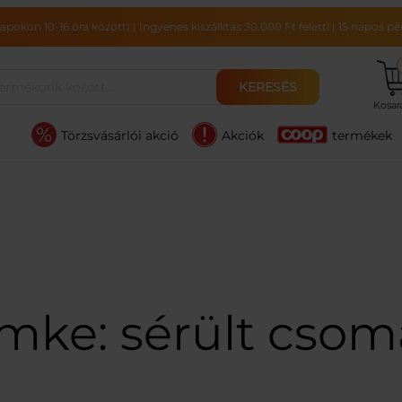
pokon 10-16 óra között)
|
Ingyenes kiszállítás 30.000 Ft felett!
|
15 napos pén
KERESÉS
Kosa
Törzsvásárlói akció
Akciók
termékek
ímke:
sérült cso