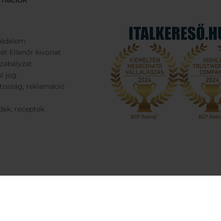
védelem
ét Ellenőr kivonat
Szabályzat
si jog
tosság, reklamáció
dek, receptek
yright 2023 | Minden jog fenntartva! Marketing by