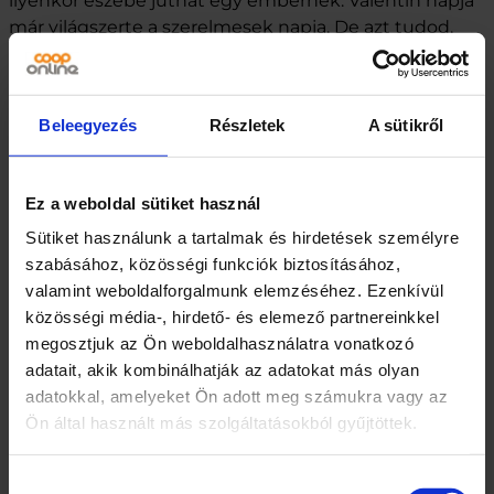
ilyenkor eszébe juthat egy embernek. Valentin napja
már világszerte a szerelmesek napja. De azt tudod,
hogy honnan is ered ez az ünnep? A legenda szerint
Szent Valentin nevéhez kötődik, aki a III. században
élt. Az akkori uralkodó II. Claudius úgy…
Beleegyezés
Részletek
A sütikről
2022.02.03.
Ez a weboldal sütiket használ
Sütiket használunk a tartalmak és hirdetések személyre
szabásához, közösségi funkciók biztosításához,
valamint weboldalforgalmunk elemzéséhez. Ezenkívül
közösségi média-, hirdető- és elemező partnereinkkel
megosztjuk az Ön weboldalhasználatra vonatkozó
adatait, akik kombinálhatják az adatokat más olyan
adatokkal, amelyeket Ön adott meg számukra vagy az
Ön által használt más szolgáltatásokból gyűjtöttek.
Hozzájárulás