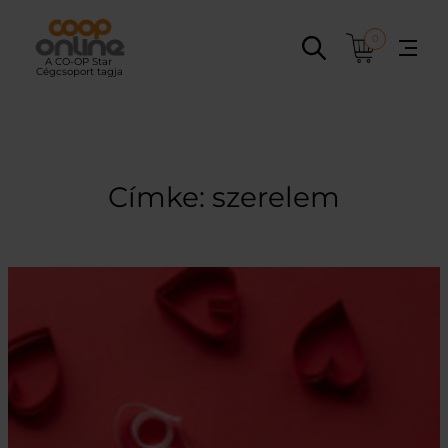
Ugrás
a
0
tartalomhoz
Címke:
szerelem