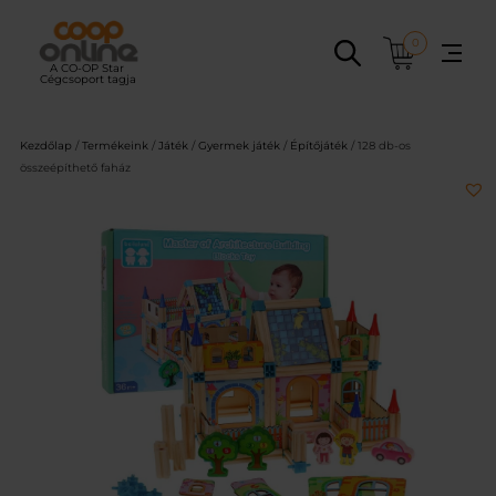
Ugrás
a
0
tartalomhoz
Kezdőlap
/
Termékeink
/
Játék
/
Gyermek játék
/
Építőjáték
/ 128 db-os
összeépíthető faház