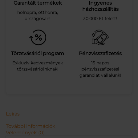
e
Garantált termékek
Ingyenes
é
házhozszállítás
holnapra, otthonra,
p
országosan!
30.000 Ft felett!
í
t
h
e
t
ő
Törzsvásárlói program
Pénzvisszafizetés
f
Exkluzív kedvezmények
15 napos
a
törzsvásárlóinknak!
pénzvisszafizetési
h
garanciát vállalunk!
á
z
m
e
n
n
y
Leírás
i
s
További információk
é
Vélemények (0)
g