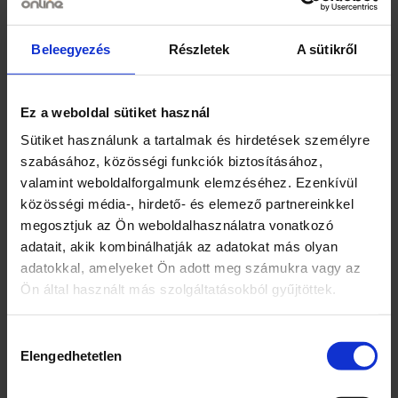
blokkok autóval, kb 5,5 cm x 3,5 cm x 1 cm,-
csatlakozók kb. 3,2 cm x 2,2 cm,- csomag kb
Beleegyezés
Részletek
A sütikről
30,5 cm x 22,3 cm x 6 cm.
A készlet tartalma:- kisebb-nagyobb fa
Ez a weboldal sütiket használ
építőelemek,- blokkok színes rajzokkal,
Sütiket használunk a tartalmak és hirdetések személyre
négyzetekkel, téglalapokkal,
szabásához, közösségi funkciók biztosításához,
háromszögekkel,- fa alakú tömbök,- blokkok
valamint weboldalforgalmunk elemzéséhez. Ezenkívül
gyermek karakterekkel,- egy tégla autóval,-
közösségi média-, hirdető- és elemező partnereinkkel
csatlakozók,- kép utasítás.
megosztjuk az Ön weboldalhasználatra vonatkozó
adatait, akik kombinálhatják az adatokat más olyan
adatokkal, amelyeket Ön adott meg számukra vagy az
Ön által használt más szolgáltatásokból gyűjtöttek.
Kapcsolódó termékek
Hozzájárulás
Elengedhetetlen
kiválasztása