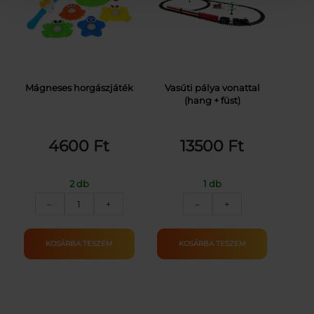
Mágneses horgászjáték
Vasúti pálya vonattal
(hang + füst)
4600
Ft
13500
Ft
2 db
1 db
Mágneses
Vasúti
–
+
–
+
horgászjáték
pálya
mennyiség
vonattal
(hang
KOSÁRBA TESZEM
KOSÁRBA TESZEM
+
füst)
mennyiség