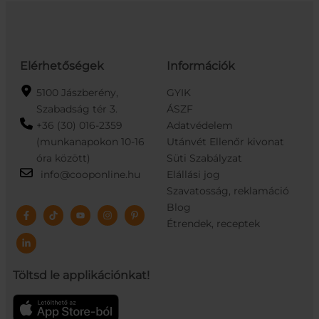
Elérhetőségek
Információk
5100 Jászberény,
GYIK
Szabadság tér 3.
ÁSZF
+36 (30) 016-2359
Adatvédelem
(munkanapokon 10-16
Utánvét Ellenőr kivonat
óra között)
Süti Szabályzat
info@cooponline.hu
Elállási jog
Szavatosság, reklamáció
Blog
Étrendek, receptek
Töltsd le applikációnkat!