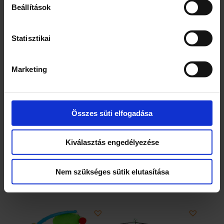
Beállítások
Statisztikai
Jelmez-többféle
Felhúzhatós egér
Marketing
játékfigura
5000
Ft
800
Ft
Összes süti elfogadása
1 db
4 db
Kiválasztás engedélyezése
Jelmez-
Felhúzhatós
–
+
–
+
többféle
egér
mennyiség
játékfigura
Nem szükséges sütik elutasítása
mennyiség
KOSÁRBA TESZEM
KOSÁRBA TESZEM