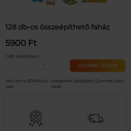
128 db-os összeépíthető faház
5900
Ft
1 db készleten
1
–
+
KOSÁRBA TESZEM
2
8
d
SKU:
ramiz-ZDR.BLLN-
Kategóriák:
Építőjáték
, 
Gyermek játék
, 
b
3461
Játék
-
o
s
ö
s
s
z