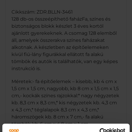
Cikkszám: ZDR.BLLN-3461
128 db-os összeépíthető faházFa, színes és
biztonságos blokk készlet 3 éves kortól
ajánlott gyerekeknek. A csomag 128 elemből
áll, amelyek összerakva színes faházakat
alkotnak. A készletben az építőelemeken
kívül fiú-lány figurákkal ellátott fa alakú
tömbök és autók is találhatók, van egy képes
instrukció is.
Méretek:- fa építőelemek – kisebb, kb 4 cm x
1,5 cm x 1,5 cm, nagyobb, kb 8 cm x 1,5 cm x 1,5
cm,- kockák színes rajzokkal:* nagy négyzetek
kb. 8,3 cm x 8,3 cm,* kis négyzetek kb. 4,3 cm
x 4,3 cm,* téglalapok 8,3 cm x 4,3 cm,*
háromszögek kb. 8 cm x 7 cm,- fa alakú
tömbök kb. 6 cm x 4,8 cm x 1 cm,-
gyermekfigurák, kb. 5 cm x 3 cm x 1 cm,-