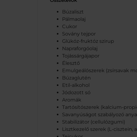
Összetevők
Búzaliszt
Pálmaolaj
Cukor
Sovány tejpor
Glükóz-fruktóz szirup
Napraforgóolaj
Tojássárgájapor
Élesztő
Emulgeálószerek (zsírsavak mono-
Búzaglutén
Etil-alkohol
Jódozott só
Aromák
Tartósítószerek (kalcium-propi
Savanyúságot szabályozó anyago
Stabilizátor (cellulózgumi)
Lisztkezelő szerek (L-cisztein, 
Tejcukor