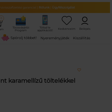
zvisszafizetési garancia!
|
Rólunk
|
Ügyfélszolgálat
0
ram
Spórolj többet!
Nyereményjáték
Kiszállítás
t karamellízű töltelékkel