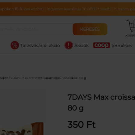
pokon 10-16 óra között)
|
Ingyenes kiszállítás 30.000 Ft felett!
|
15 napos pén
KERESÉS
Kosa
Törzsvásárlói akció
Akciók
termékek
 Keksz
/ 7DAYS Max croissant karamellízű töltelékkel 80 g
7DAYS Max croissan
80 g
350
Ft