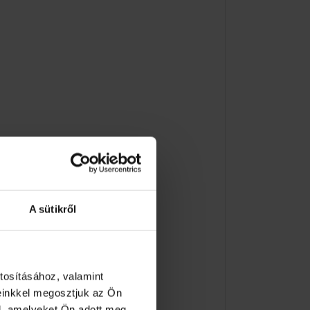
A sütikről
tosításához, valamint
einkkel megosztjuk az Ön
l, amelyeket Ön adott meg