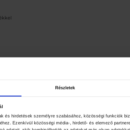
lékkel
Részletek
ékesítés
ál
mak és hirdetések személyre szabásához, közösségi funkciók biz
hez. Ezenkívül közösségi média-, hirdető- és elemező partner
zó adatait, akik kombinálhatják az adatokat más olyan adatokka