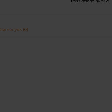
R
törzsvásárlóinknak!
U
L
E
E
8
élemények (0)
0
G
m
e
n
n
y
i
s
é
g