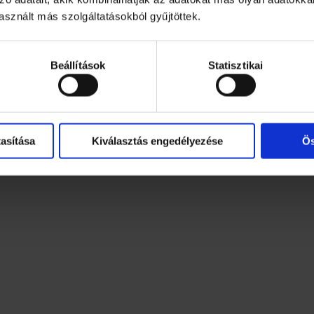
év): Száraz, hűvös helyen tartandó!
sznált más szolgáltatásokból gyűjtöttek.
udapest, Neumann János u. 1/E IV. emelet. Fogyasztói sz
Beállítások
Statisztikai
udapest, Neumann János u. 1/E IV. emelet. Fogyasztói sz
el (28%).
. 1/E IV. emelet.
asítása
Kiválasztás engedélyezése
Ös