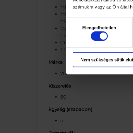
Minőségét megőrzi (nap/hónap/
számukra vagy az Ön által ha
Mondelez Hungária Kft., 1117 B
Hozzájárulás
hívható. www.7days.com
Elengedhetetlen
kiválasztása
Mondelez Hungária Kft., 1117 B
hívható.
Croissant karamellízű töltelékk
1117 Budapest, Neumann János u
Nem szükséges sütik elut
Márka
7DAYS
Kiszerelés
80
Egység (szabadon)
g