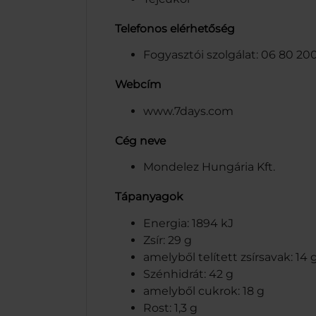
Telefonos elérhetőség
Fogyasztói szolgálat: 06 80 20
Webcím
www.7days.com
Cég neve
Mondelez Hungária Kft.
Tápanyagok
Energia: 1894 kJ
Zsír: 29 g
amelyből telített zsírsavak: 14 
Szénhidrát: 42 g
amelyből cukrok: 18 g
Rost: 1,3 g