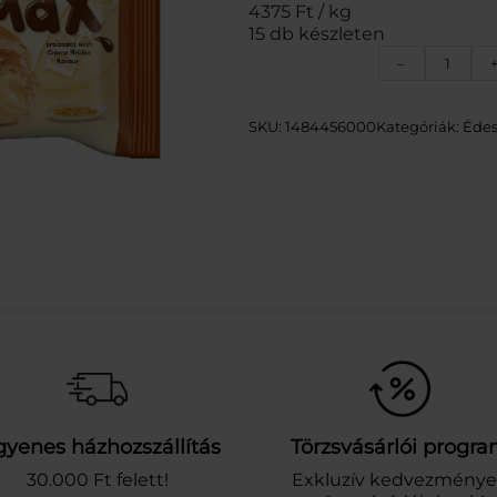
4375 Ft / kg
15 db készleten
7
–
D
A
Y
SKU:
1484456000
Kategóriák:
Édes
S
C
R
O
I
S
S
A
N
T
C
R
E
M
gyenes házhozszállítás
Törzsvásárlói progr
E
B
30.000 Ft felett!
Exkluzív kedvezmény