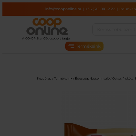
Ugrás
info@cooponline.hu
|
+36 (30) 016-2359
|
(munkana
a
tartalomhoz
Termékeink
Kezdőlap
/
Termékeink
/
Édesség, Nassolni való
/
Ostya, Piskóta,