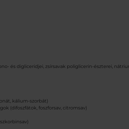
 és digliceridjei, zsírsavak poliglicerin-észterei, nátrium
onát, kálium-szorbát)
k (difoszfátok, foszforsav, citromsav)
aszkorbinsav)