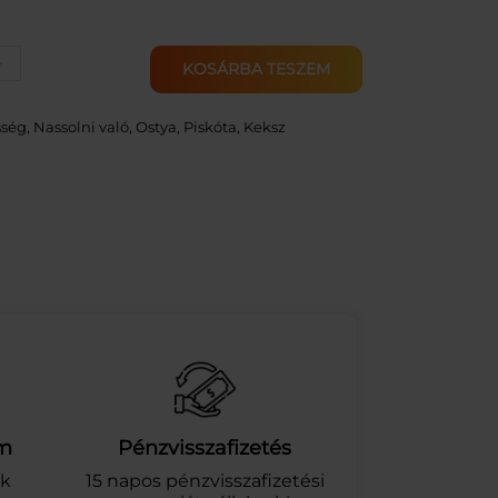
+
KOSÁRBA TESZEM
ség, Nassolni való
, 
Ostya, Piskóta, Keksz
am
Pénzvisszafizetés
ek
15 napos pénzvisszafizetési