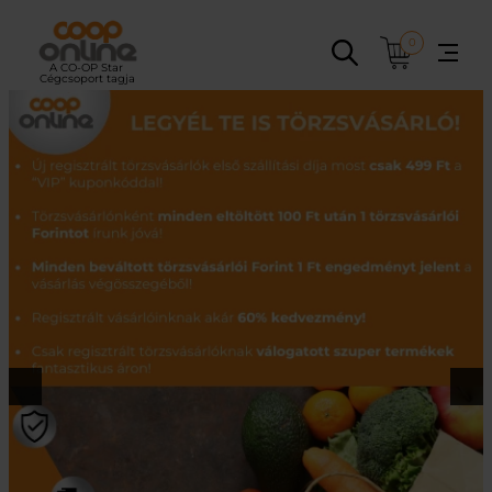
Ugrás
a
0
tartalomhoz