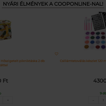
NYÁRI ÉLMÉNYEK A COOPONLINE-NAL!
 Hőszigetelt pikniktáska 2 db
Csillámtetoválás készlet 120 m
éttel
0
Ft
430
b
9 d
nanász
C
+
–
intás
k