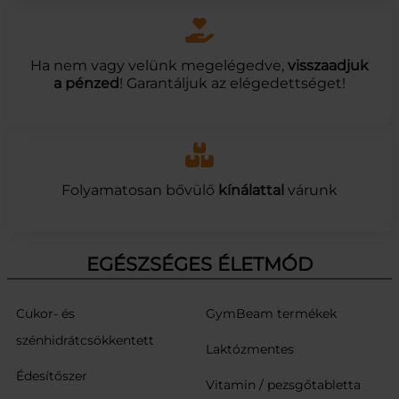
Ha nem vagy velünk megelégedve,
visszaadjuk
a pénzed
! Garantáljuk az elégedettséget!
Folyamatosan bővülő
kínálattal
várunk
EGÉSZSÉGES ÉLETMÓD
Cukor- és
GymBeam termékek
szénhidrátcsökkentett
Laktózmentes
Édesítőszer
Vitamin / pezsgőtabletta