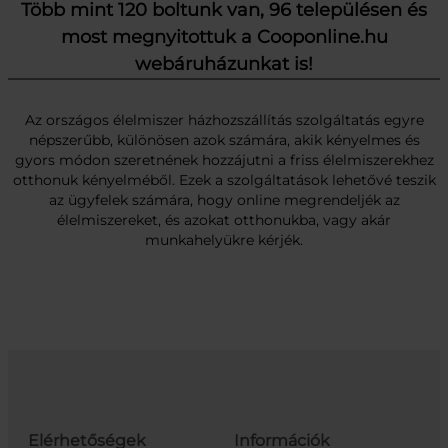
Több mint 120 boltunk van, 96 településen és
most megnyitottuk a Cooponline.hu
webáruházunkat is!
Az országos élelmiszer házhozszállítás szolgáltatás egyre
népszerűbb, különösen azok számára, akik kényelmes és
gyors módon szeretnének hozzájutni a friss élelmiszerekhez
otthonuk kényelméből. Ezek a szolgáltatások lehetővé teszik
az ügyfelek számára, hogy online megrendeljék az
élelmiszereket, és azokat otthonukba, vagy akár
munkahelyükre kérjék.
Elérhetőségek
Információk