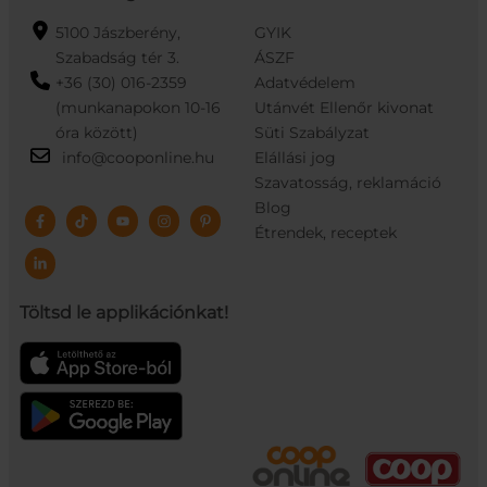
5100 Jászberény,
GYIK
Szabadság tér 3.
ÁSZF
+36 (30) 016-2359
Adatvédelem
(munkanapokon 10-16
Utánvét Ellenőr kivonat
óra között)
Süti Szabályzat
info@cooponline.hu
Elállási jog
Szavatosság, reklamáció
Blog
Étrendek, receptek
Töltsd le applikációnkat!