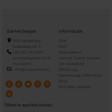
Elérhetőségek
Információk
5100 Jászberény,
GYIK
Szabadság tér 3.
ÁSZF
+36 (30) 016-2359
Adatvédelem
(munkanapokon 10-16
Utánvét Ellenőr kivonat
óra között)
Süti Szabályzat
info@cooponline.hu
Elállási jog
Szavatosság, reklamáció
Blog
Étrendek, receptek
Töltsd le applikációnkat!