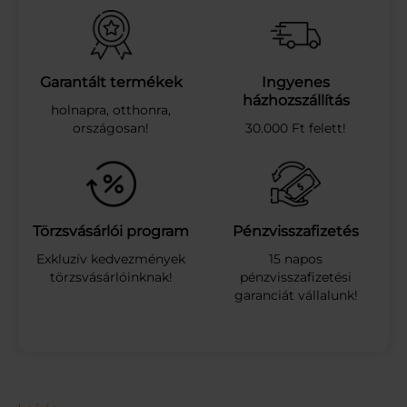
l
i
t
e
r
Garantált termékek
Ingyenes
e
házhozszállítás
holnapra, otthonra,
s
országosan!
30.000 Ft felett!
a
l
g
a
ö
l
Törzsvásárlói program
Pénzvisszafizetés
ő
Exkluzív kedvezmények
15 napos
–
törzsvásárlóinknak!
pénzvisszafizetési
P
garanciát vállalunk!
o
n
t
a
q
u
a