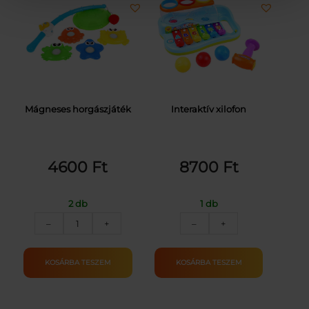
Mágneses horgászjáték
Interaktív xilofon
4600
Ft
8700
Ft
2 db
1 db
Mágneses
Interaktív
–
+
–
+
horgászjáték
xilofon
mennyiség
mennyiség
KOSÁRBA TESZEM
KOSÁRBA TESZEM