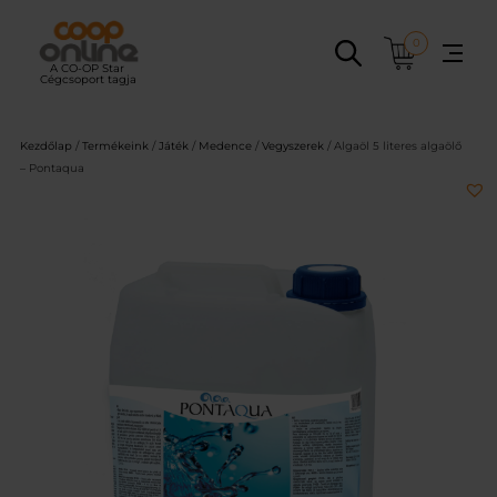
Ugrás
a
0
tartalomhoz
Kezdőlap
/
Termékeink
/
Játék
/
Medence
/
Vegyszerek
/ Algaöl 5 literes algaölő
– Pontaqua