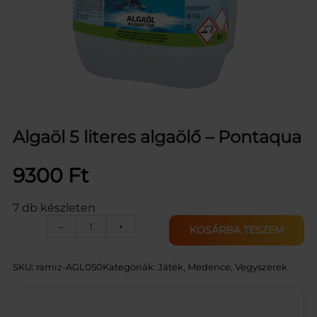
Algaöl 5 literes algaölő – Pontaqua
9300
Ft
7 db készleten
A
–
+
KOSÁRBA TESZEM
l
g
a
SKU:
ramiz-AGL050
Kategóriák:
Játék
, 
Medence
, 
Vegyszerek
ö
l
5