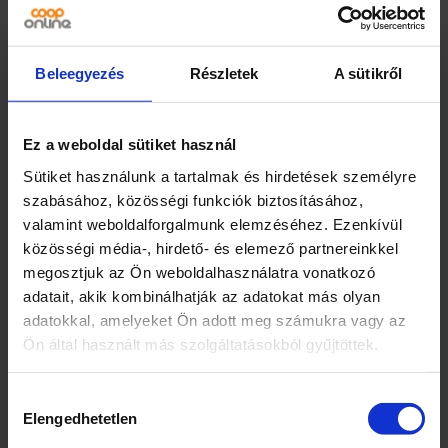
első alkalommal 200-400 ml, megelőzés
céljából hetente 50-100 ml. Mindig a
medence szélén haladva lassan öntsük a
vízbe. Nagy terhelés, magas hőmérséklet ill.
Beleegyezés
Részletek
A sütikről
esőzések idején ennél nagyobb mennyiség
adagolása szükséges! Csak
Ez a weboldal sütiket használ
úszómedencékben alkalmazható, az
élővilágra veszélyes! Ideális klórtartalom: 0,6-
Sütiket használunk a tartalmak és hirdetések személyre
1,0 mg/l , ideális pH-érték: 7,2-7,6.Ha a klór és az
szabásához, közösségi funkciók biztosításához,
algaölőszer szintje a vízben jelentősen
valamint weboldalforgalmunk elemzéséhez. Ezenkívül
csökken, már 12 óra elég arra, hogy a medence
közösségi média-, hirdető- és elemező partnereinkkel
bealgásodjon.
megosztjuk az Ön weboldalhasználatra vonatkozó
adatait, akik kombinálhatják az adatokat más olyan
adatokkal, amelyeket Ön adott meg számukra vagy az
Ön által használt más szolgáltatásokból gyűjtöttek.
Kapcsolódó termékek
Hozzájárulás
Elengedhetetlen
kiválasztása