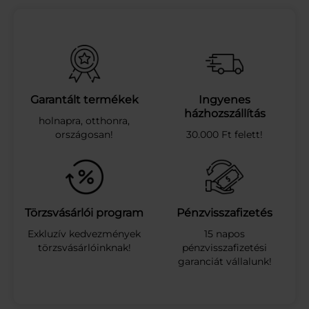
E
Ü
.
B
E
T
É
Garantált termékek
Ingyenes
T
házhozszállítás
holnapra, otthonra,
U
országosan!
30.000 Ft felett!
L
T
R
A
D
A
Törzsvásárlói program
Pénzvisszafizetés
Y
Exkluzív kedvezmények
15 napos
S
törzsvásárlóinknak!
pénzvisszafizetési
U
garanciát vállalunk!
P
.
E
X