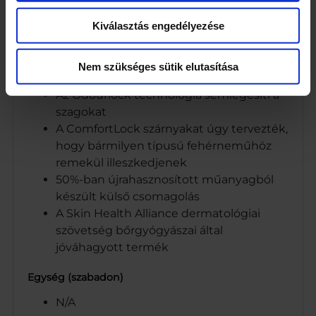
másodpercek alatt felszívja a folyadékot
Kiválasztás engedélyezése
A LeakGuard technológia magába zárja a
folyadékot, így segít megelőzni a
szivárgást
Nem szükséges sütik elutasítása
Nedvszívó és gyengéd fedőréteg
Az Odourlock technológia semlegesíti a
szagokat
A ComfortLock szárnyakat úgy tervezték,
hogy bármilyen típusú fehérneműhöz
remekül illeszkedjenek
50%-ban újrahasznosított műanyagból
készült külső csomagolás
A Skin Health Alliance dermatológiai
szövetség bőrgyógyászai által
jóváhagyott termék
Egység (szabadon)
N/A