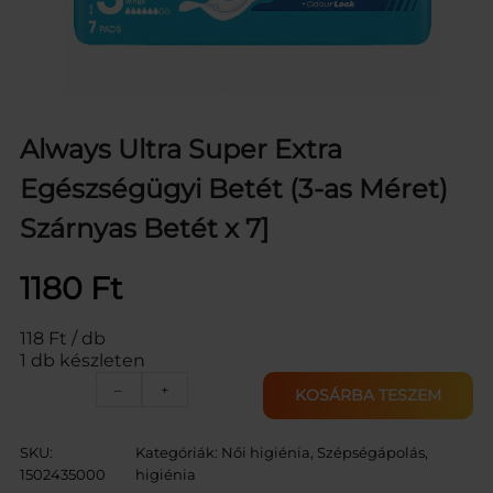
Always Ultra Super Extra
Egészségügyi Betét (3-as Méret)
Szárnyas Betét x 7]
1180
Ft
118 Ft / db
1 db készleten
A
–
+
KOSÁRBA TESZEM
L
W
A
SKU:
Kategóriák:
Női higiénia
, 
Szépségápolás,
Y
1502435000
higiénia
S