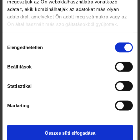
megosztjuk az Ön weboldalhasználatra vonatkozó
próbáld ki a különböző méretekben
adatait, akik kombinálhatják az adatokat más olyan
kapható Always Night betétet! Az Always
adatokkal, amelyeket Ön adott meg számukra vagy az
Ultra egészségügyi betétek a Skin
Ön által használt más szolgáltatásokból gyűjtöttek.
Health Alliance bőrgyógyászati
jóváhagyásával rendelkeznek.
Hozzájárulás
Not Applicable
Elengedhetetlen
kiválasztása
Procter & Gamble Service Gmbh, 65823
Schwalbach am Taunus
Beállítások
Márka
Always
Statisztikai
Jellemzők
Marketing
3-szoros védelem, hogy frissnek és
tisztának érezd magad a menzesz ideje
alatt
Erős nedvszívó képességű egészségügyi
Összes süti elfogadása
betét InstantDry rendszerrel, amely