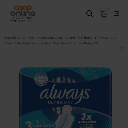
Ugrás
a
0
tartalomhoz
Kezdőlap
/
Termékeink
/
Szépségápolás, higiénia
/
Női higiénia
/ Always Ultra
Super Extra Egészségügyi Betét (3-as Méret) Szárnyas Betét x 7]