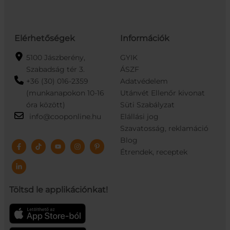
Elérhetőségek
Információk
5100 Jászberény,
GYIK
Szabadság tér 3.
ÁSZF
+36 (30) 016-2359
Adatvédelem
(munkanapokon 10-16
Utánvét Ellenőr kivonat
óra között)
Süti Szabályzat
info@cooponline.hu
Elállási jog
Szavatosság, reklamáció
Blog
Étrendek, receptek
Töltsd le applikációnkat!