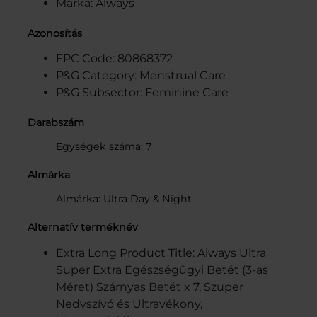
Márka: Always
Azonosítás
FPC Code: 80868372
P&G Category: Menstrual Care
P&G Subsector: Feminine Care
Darabszám
Egységek száma: 7
Almárka
Almárka: Ultra Day & Night
Alternatív terméknév
Extra Long Product Title: Always Ultra
Super Extra Egészségügyi Betét (3-as
Méret) Szárnyas Betét x 7, Szuper
Nedvszívó és Ultravékony,