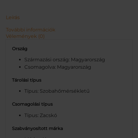
.
S
3
Leírás
7
D
További információk
B
Vélemények (0)
m
e
Ország
n
n
Származási ország: Magyarország
y
Csomagolva: Magyarország
i
s
Tárolási típus
é
g
Típus: Szobahőmérsékletű
Csomagolási típus
Típus: Zacskó
Szabványosított márka