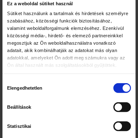
Ez a weboldal sütiket használ
Az edényben túlnyomás uralkodik: hő
hatására megrepedhet. Gyermekektől
Sütiket használunk a tartalmak és hirdetések személyre
elzárva tartandó. SZEMBE KERÜLÉS
szabásához, közösségi funkciók biztosításához,
ESETÉN: Több percig tartó óvatos öblítés
valamint weboldalforgalmunk elemzéséhez. Ezenkívül
vízzel. Használja a használati
közösségi média-, hirdető- és elemező partnereinkkel
útmutatónak megfelelően. Hőtől, forró
megosztjuk az Ön weboldalhasználatra vonatkozó
felületektől, szikrától, nyílt lángtól és más
adatait, akik kombinálhatják az adatokat más olyan
gyújtóforrástól távol tartandó. Tilos a
adatokkal, amelyeket Ön adott meg számukra vagy az
dohányzás. Ne lyukassza ki vagy égesse
Ön által használt más szolgáltatásokból gyűjtöttek.
el, még használat után sem. Napfénytől
védendő. Nem érheti 50°C
Hozzájárulás
hőmérsékletet meghaladó hő. A töltet
Elengedhetetlen
kiválasztása
tömegének 5%-a tűzveszélyes. Fújás
után a padló nedves lehet. Kerülje el a
Beállítások
csúszásokat és eséseket. Tartósítószert
tartalmaz – Benzisothiazolinone. Száraz
helyen, tisztítószerektől elkülönítve
Statisztikai
tárolandó. Az illatokra érzékeny vásárlók