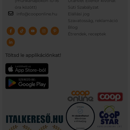
(munkanapokon 10-16
Utánvét Ellenőr kivonat
óra között)
Süti Szabályzat
info@cooponline.hu
Elállási jog
Szavatosság, reklamáció
Blog
Étrendek, receptek
Töltsd le applikációnkat!