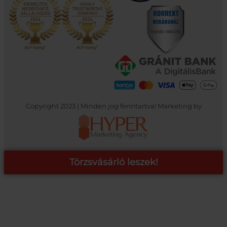
Copyright 2023 | Minden jog fenntartva! Marketing by
Törzsvásárló leszek!
COOP ONLINE – TÖRZSVÁSÁRLÓI PROGRAM
A Coop Online-nál értékeljük hűséged, így létre hoztunk egy
törzsvásárlói programot, amely azonnali kedvezményekre,
pontgyűjtésre és beváltásra, illetve további szuper ajánlatokra