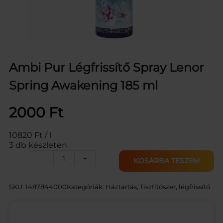
Ambi Pur Légfrissítő Spray Lenor
Spring Awakening 185 ml
2000
Ft
10820 Ft / l
3 db készleten
A
–
+
KOSÁRBA TESZEM
M
B
I
SKU:
1487844000
Kategóriák:
Háztartás
, 
Tisztítószer, légfrissítő
P
U
R