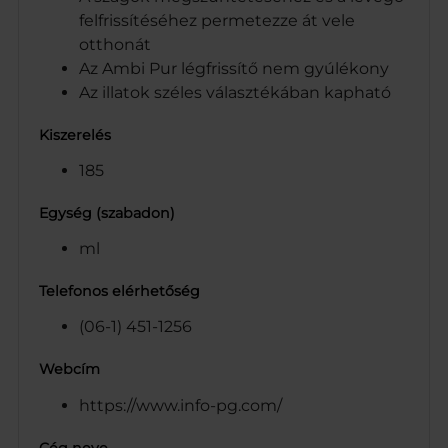
felfrissítéséhez permetezze át vele
otthonát
Az Ambi Pur légfrissítő nem gyúlékony
Az illatok széles választékában kapható
Kiszerelés
185
Egység (szabadon)
ml
Telefonos elérhetőség
(06-1) 451-1256
Webcím
https://www.info-pg.com/
Cég neve