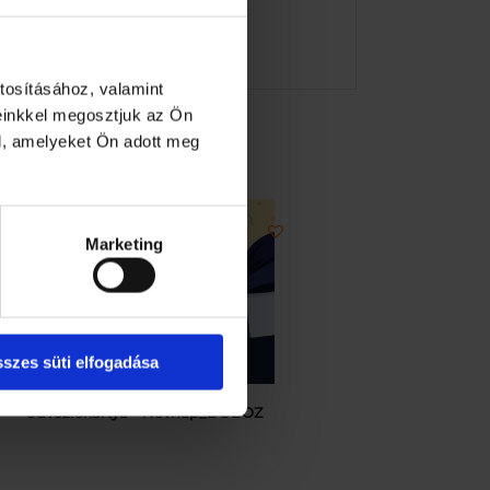
tosításához, valamint
einkkel megosztjuk az Ön
l, amelyeket Ön adott meg
Marketing
szes süti elfogadása
Üdvözlőkártya – Névnap_DOBOZ