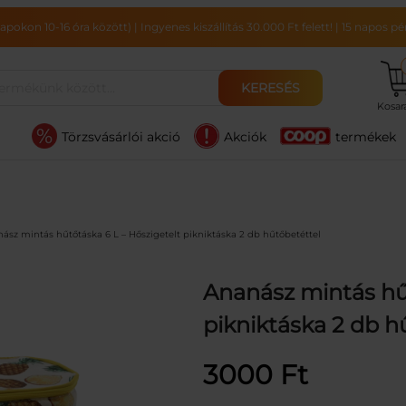
pokon 10-16 óra között)
|
Ingyenes kiszállítás 30.000 Ft felett!
|
15 napos pén
KERESÉS
Kosa
Törzsvásárlói akció
Akciók
termékek
ász mintás hűtőtáska 6 L – Hőszigetelt pikniktáska 2 db hűtőbetéttel
Ananász mintás hűt
pikniktáska 2 db h
3000
Ft