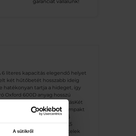
garanciát vállalunk!
A 6 literes kapacitás elegendő helyet
elt két hűtőbetét hosszabb ideig
e hatékonyan tartja a hideget, így
bíró Oxford 600D anyag hosszú
vatos ananász mintás kialakításKét
ával és PE habbalKönnyű, kompakt
17 times; 17 cmŰrtartalom: 6
érete: 24 times; 14 times; 1,5
z, amikor fontos, hogy az ételek
A sütikről