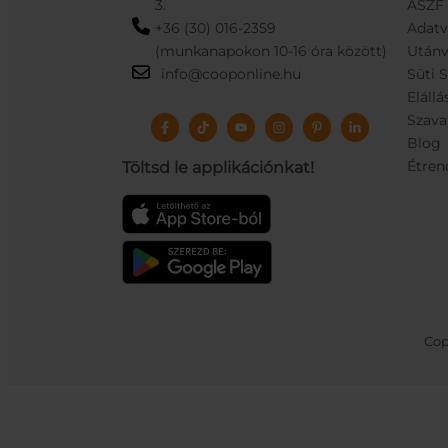
3.
ÁSZF
+36 (30) 016-2359
Adat
(munkanapokon 10-16 óra között)
Utánv
info@cooponline.hu
Süti 
Elállá
Szava
Blog
Étren
Töltsd le applikációnkat!
Cop