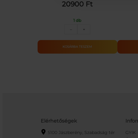
20900
Ft
1 db
Christmas
–
+
Crystal
Ice
műfenyő
KOSÁRBA TESZEM
havas
ágvéggel,
tobozzal
150cm
mennyiség
Elérhetőségek
Info
5100 Jászberény, Szabadság tér
GYIK