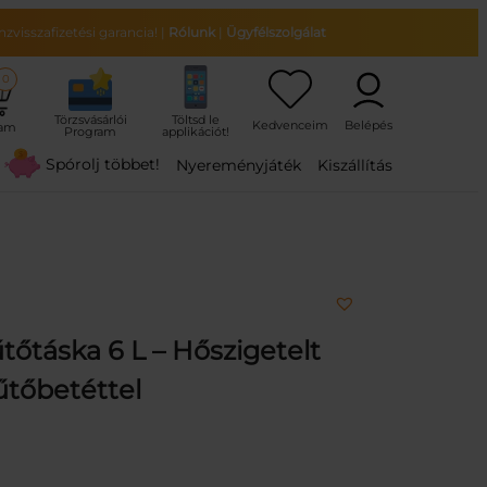
zvisszafizetési garancia!
|
Rólunk
|
Ügyfélszolgálat
0
ram
Spórolj többet!
Nyereményjáték
Kiszállítás
őtáska 6 L – Hőszigetelt
űtőbetéttel