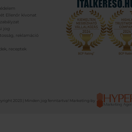
védelem
ét Ellenőr kivonat
Szabályzat
si jog
tosság, reklamáció
dek, receptek
yright 2023 | Minden jog fenntartva! Marketing by