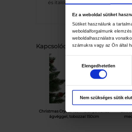
és italok hosszabb ideig frissek és
Ez a weboldal sütiket haszn
Sütiket használunk a tartal
weboldalforgalmunk elemzésé
weboldalhasználatra vonatko
számukra vagy az Ön által ha
Kapcsolódó termékek
Hozzájárulás
Elengedhetetlen
kiválasztása
Nem szükséges sütik elut
Christmas Crystal Ice műfenyő havas
3in1 
ágvéggel, tobozzal 150cm
med