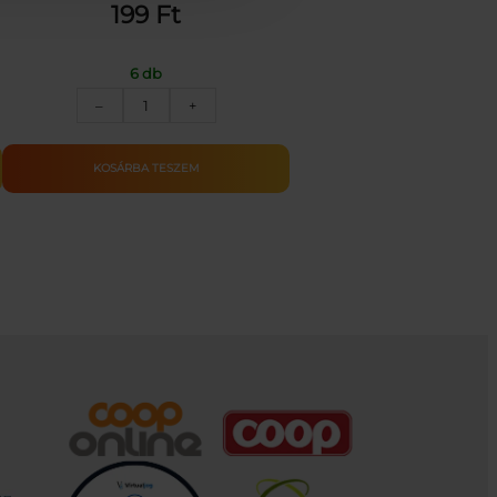
199
Ft
6 db
Üdvözlőkártya
–
+
–
Névnap_DOBOZ
mennyiség
KOSÁRBA TESZEM