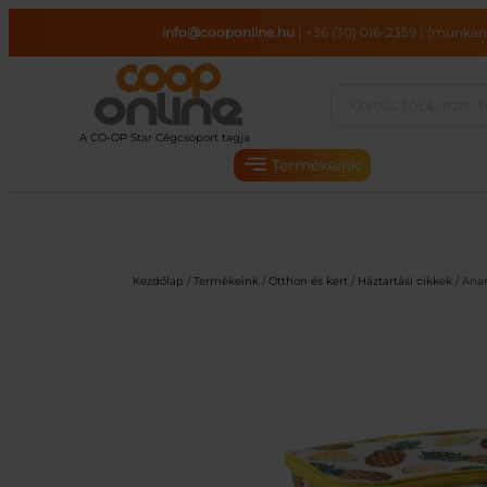
Ugrás
info@cooponline.hu
|
+36 (30) 016-2359
|
(munkana
a
tartalomhoz
Termékeink
Kezdőlap
/
Termékeink
/
Otthon és kert
/
Háztartási cikkek
/ Anan