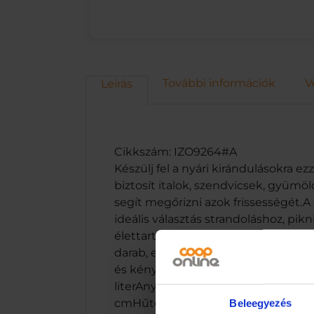
További információk
V
Leírás
Cikkszám: IZO9264#A
Készülj fel a nyári kirándulásokra e
biztosít italok, szendvicsek, gyüm
segít megőrizni azok frissességét.A
ideális választás strandoláshoz, pi
élettartamot és megbízható használa
darab, egyenként 400 ml-es hűtőb
és kényelmesen hordozhatóTartós O
literAnyag: Oxford 600D szövet, PE
cmHűtőbetét kapacitása: 400 ml/dbE
Beleegyezés