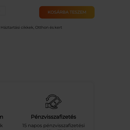
+
KOSÁRBA TESZEM
:
Háztartási cikkek
, 
Otthon és kert
am
Pénzvisszafizetés
ek
15 napos pénzvisszafizetési