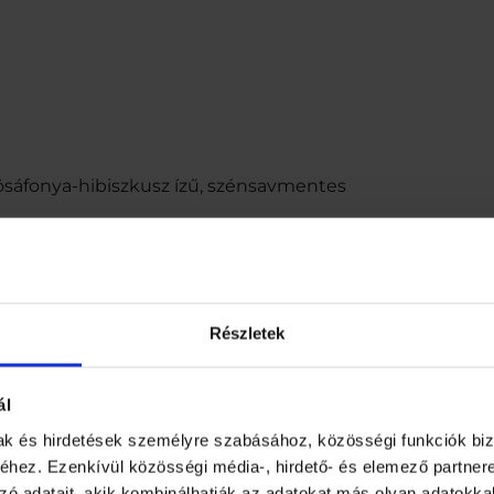
örösáfonya-hibiszkusz ízű, szénsavmentes
NRV: a felnőtteknek javasolt táplálkozási beviteli referencia
Részletek
is mértékben változhat,azonban ez nem befolyásolja a mi
árlőrinc, Fő u. 1. www.apenta.hu
ál
alán jelzett időpontig. Napfénytől védett, száraz, hűvös
 napon belül fogyassza el!
mak és hirdetések személyre szabásához, közösségi funkciók biz
árlőrinc, Fő u. 1. www.apenta.hu
hez. Ezenkívül közösségi média-, hirdető- és elemező partner
 pszichológiai funkció fenntartásához. B3-, B6-vitamin:
zó adatait, akik kombinálhatják az adatokat más olyan adatokka