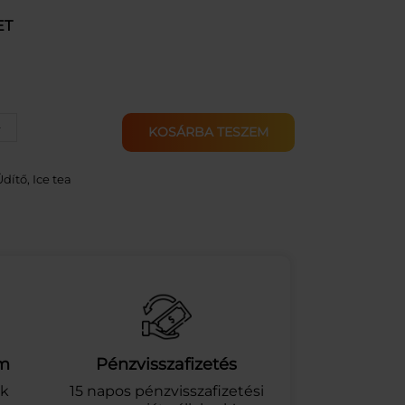
ET
+
KOSÁRBA TESZEM
Üdítő, Ice tea
am
Pénzvisszafizetés
ek
15 napos pénzvisszafizetési