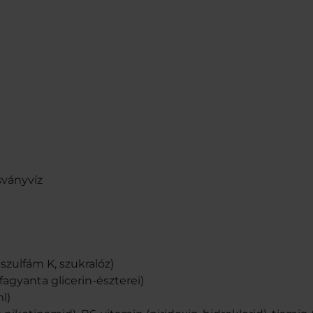
sványvíz
szulfám K, szukralóz)
fagyanta glicerin-észterei)
l)