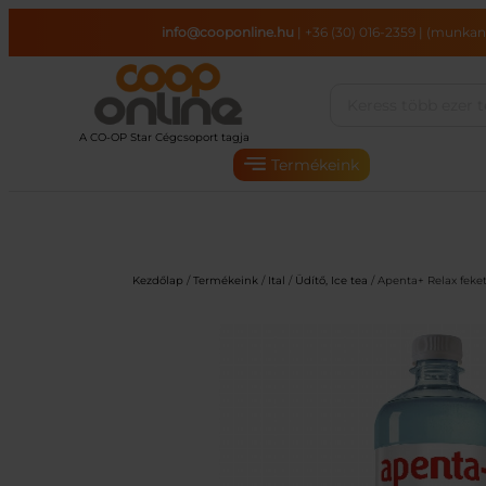
Ugrás
info@cooponline.hu
|
+36 (30) 016-2359
|
(munkana
a
tartalomhoz
Termékeink
Kezdőlap
/
Termékeink
/
Ital
/
Üdítő, Ice tea
/ Apenta+ Relax feket