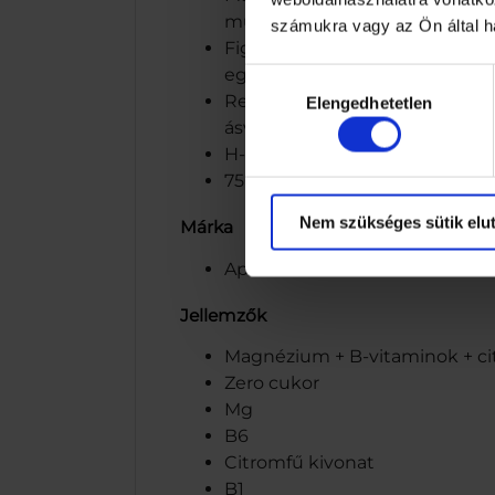
működéséhez, valamint a fárad
számukra vagy az Ön által ha
Figyelmeztetések: A termék fo
egészséges életmódot. A kedve
Hozzájárulás
Relax feketeribizli-vörösáfony
Elengedhetetlen
kiválasztása
ásványvízzel, B-vitaminokkal,
H-6032 Nyárlőrinc, Fő u. 1.
750 ml (1 palack) = 3 adag (3×2
Nem szükséges sütik elut
Márka
Apenta+
Jellemzők
Magnézium + B-vitaminok + ci
Zero cukor
Mg
B6
Citromfű kivonat
B1