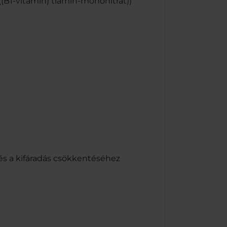
 ((B1-vitamin) tiamin-mononitrát))
és a kifáradás csökkentéséhez