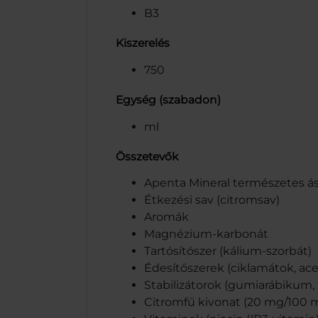
B3
Kiszerelés
750
Egység (szabadon)
ml
Összetevők
Apenta Mineral természetes á
Étkezési sav (citromsav)
Aromák
Magnézium-karbonát
Tartósítószer (kálium-szorbát)
Édesítőszerek (ciklamátok, ace
Stabilizátorok (gumiarábikum, 
Citromfű kivonat (20 mg/100 m