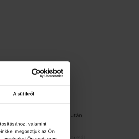
érték %-a.
A sütikről
nőségét.
 helyen tárolandó! Felbontás után
tosításához, valamint
einkkel megosztjuk az Ön
 Hozzájárul az idegrendszer normál
l, amelyeket Ön adott meg