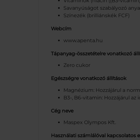
Vitaminok (niacin ((B3-vitamin)
Savanyúságot szabályozó anyag
Színezék (brilliánskék FCF)
Webcím
www.apenta.hu
Tápanyag-összetételre vonatkozó áll
Zero cukor
Egészségre vonatkozó állítások
Magnézium: Hozzájárul a normá
B3-, B6-vitamin: Hozzájárul a
Cég neve
Maspex Olympos Kft.
Használati számlálóval kapcsolatos 