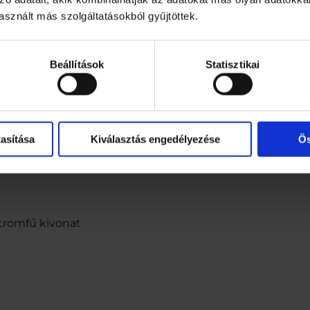
ság és a kifáradás csökkentéséhez.
sznált más szolgáltatásokból gyűjtöttek.
gyasztása nem helyettesítheti a változatos és kiegyensú
ző hatás legalább 100 ml termék fogyasztásával érhető 
a-hibiszkusz ízű szénsavmentes, energiamentes üdítőita
Beállítások
Statisztikai
 magnéziummal, citromfű kivonattal.
50 ml)
asítása
Kiválasztás engedélyezése
Ös
tromfű kivonat