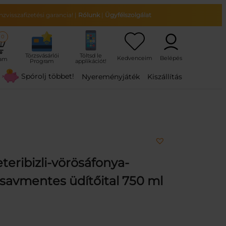
zvisszafizetési garancia!
|
Rólunk
|
Ügyfélszolgálat
0
ram
Spórolj többet!
Nyereményjáték
Kiszállítás
teribizli-vörösáfonya-
nsavmentes üdítőital 750 ml