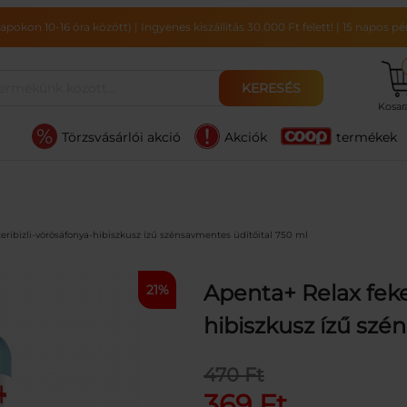
pokon 10-16 óra között)
|
Ingyenes kiszállítás 30.000 Ft felett!
|
15 napos pén
KERESÉS
Kosa
Törzsvásárlói akció
Akciók
termékek
eribizli-vörösáfonya-hibiszkusz ízű szénsavmentes üdítőital 750 ml
Apenta+ Relax feke
21%
hibiszkusz ízű szé
O
C
470
Ft
r
u
369
Ft