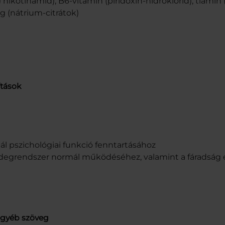
 nikotinamid), B6-vitamin (piridoxin-hidroklorid), tiamin
 (nátrium-citrátok)
ítások
l pszichológiai funkció fenntartásához
z idegrendszer normál működéséhez, valamint a fáradság 
egyéb szöveg