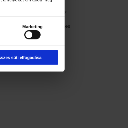
lyozott étrendet, valamint az
el.
l édesítőszerekkel, természetes
Marketing
szes süti elfogadása