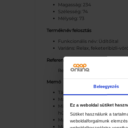
Magasság: 234
Szélesség: 74
Mélység: 73
Terméknév felosztás
Funkcionális név: Üdítőital
Variáns: Relax, feketeribizli-v
Referencia beviteli nyilatkozat
Referencia beviteli nyilatkozat: 
Memó
Beleegyezés
Tárolás alatt a termék színe k
Maspex Olympos Kft., H-6032 Ny
Ez a weboldal sütiket haszn
Minőségét megőrzi a palack old
hűtőszekrényben tárolja és 3-4
Sütiket használunk a tartal
Maspex Olympos Kft., H-6032 Ny
weboldalforgalmunk elemzésé
Magnézium: Hozzájárul a normál
weboldalhasználatra vonatko