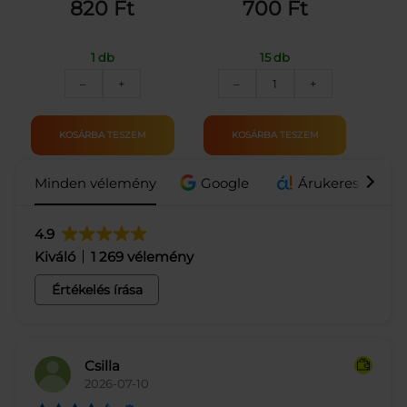
820
Ft
700
Ft
1 db
15 db
PICKWICK
FERENC
–
+
–
+
ZÖLD
JÓZSEF
TEA
GYÓGYVÍZ
CITROMMAL
ÜVEGES
KOSÁRBA TESZEM
KOSÁRBA TESZEM
20X2G
0.7L
40G
mennyiség
Minden vélemény
Google
Árukereső.hu / 
mennyiség
4.9
Kiváló
1 269 vélemény
Értékelés írása
Csilla
2026-07-10