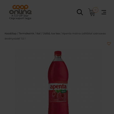
Ugrás
a
0
tartalomhoz
Kezdőlap
/
Termékeink
/
Ital
/
Üdítő, Ice tea
/ Apenta málna üdítőital szénsavas
ásványvízzel 1,5 l