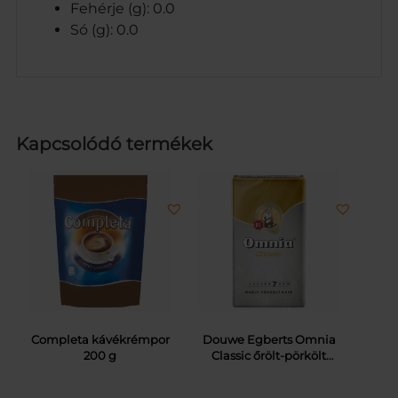
Fehérje (g): 0.0
Só (g): 0.0
Kapcsolódó termékek
Completa kávékrémpor
Douwe Egberts Omnia
200 g
Classic őrölt-pörkölt
kávé 250 g