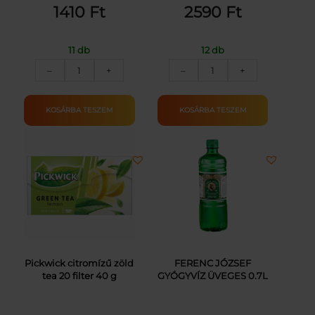
1410
Ft
2590
Ft
11 db
12 db
COMPLETA
D.E.OMNIA
–
+
–
+
KÁVÉKRÉMPOR
KÁVÉ
UTÁNTÖLTŐ
VÁKUM
200G
ŐRÖLT
KOSÁRBA TESZEM
KOSÁRBA TESZEM
mennyiség
CLASSIC
250G
mennyiség
Pickwick citromízű zöld
FERENC JÓZSEF
tea 20 filter 40 g
GYÓGYVÍZ ÜVEGES 0.7L