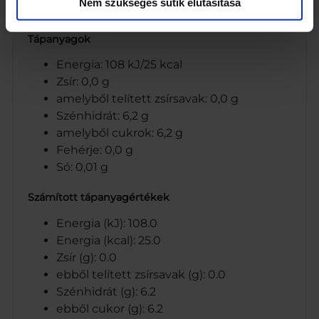
Nem szükséges sütik elutasítása
Maspex Olympos Kft.
Tápanyagok
Energia: 108 kJ/25 kcal
Zsír: 0,0 g
amelyből telített zsírsavak: 0,0 g
Szénhidrát: 6,2 g
amelyből cukrok: 6,2 g
Fehérje: 0,0 g
Só: 0,01 g
Számított tápanyagértékek
Energia (kJ): 108.0
Energia (kcal): 25.0
Zsír (g): 0.0
ebből telített zsírsavak (g): 0.0
Szénhidrát (g): 6.2
ebből cukor (g): 6.2