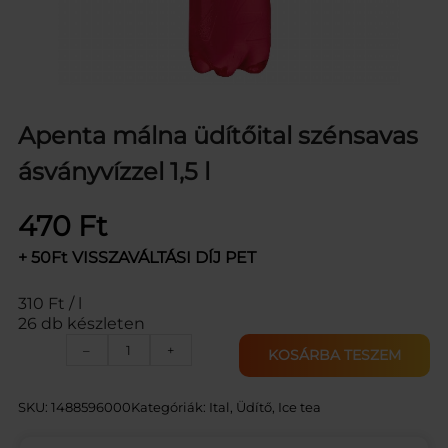
Apenta málna üdítőital szénsavas
ásványvízzel 1,5 l
470
Ft
+ 50Ft VISSZAVÁLTÁSI DÍJ PET
310 Ft / l
26 db készleten
A
–
+
KOSÁRBA TESZEM
P
E
N
SKU:
1488596000
Kategóriák:
Ital
, 
Üdítő, Ice tea
T
A