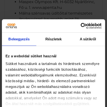
Maspex Olympos Kft. H-6032 Nyárlőrinc,
Fő u. 1. www.apenta.hu
Málna szénsavas üdítőital természetes
ásványvízzel, kevesebb, mint 1%
gyümölcslével
H-6032 Nyárlőrinc, Fő u. 1.
Beleegyezés
Részletek
A sütikről
Márka
Apenta
Ez a weboldal sütiket használ
Kiszerelés
Sütiket használunk a tartalmak és hirdetések személyre
1,5
szabásához, közösségi funkciók biztosításához,
valamint weboldalforgalmunk elemzéséhez. Ezenkívül
Egység (szabadon)
közösségi média-, hirdető- és elemező partnereinkkel
L
megosztjuk az Ön weboldalhasználatra vonatkozó
adatait, akik kombinálhatják az adatokat más olyan
Összetevők
adatokkal, amelyeket Ön adott meg számukra vagy az
Ön által használt más szolgáltatásokból gyűjtöttek.
Apenta Mineral természetes ásványvíz