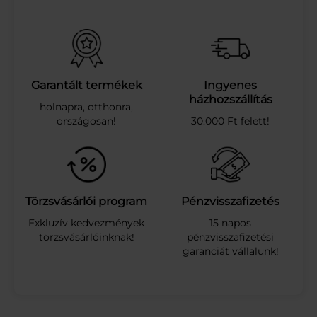
Ü
D
Í
T
Ő
I
Garantált termékek
Ingyenes
T
házhozszállítás
holnapra, otthonra,
A
országosan!
30.000 Ft felett!
L
M
Á
L
N
A
Törzsvásárlói program
Pénzvisszafizetés
P
Exkluzív kedvezmények
15 napos
E
törzsvásárlóinknak!
pénzvisszafizetési
T
garanciát vállalunk!
.
D
R
S
1