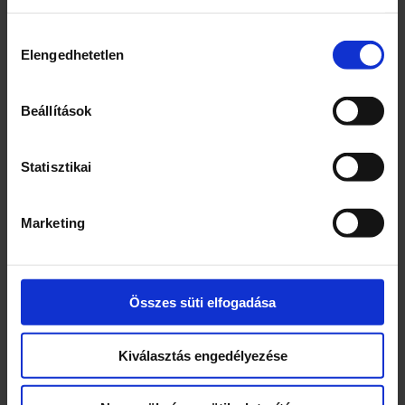
Glükóz-fruktózszörp (G)* és/vagy cukor
(D)*
Hozzájárulás
Elengedhetetlen
Szén-dioxid (min. 3,0 g/l)
kiválasztása
Étkezési sav (citromsav)
Málnalé 0,1% (sűrítményből)
Beállítások
Színező élelmiszer (feketerépalé
sűrítmény)
Aromák
Statisztikai
Tartósítószerek (nátrium-benzoát,
kálium-szorbát)
Marketing
Antioxidáns (aszkorbinsav)
*G, D – a felhasznált összetevőktől
függően: lásd a feliratot a palack oldalán
Összes süti elfogadása
Webcím
www.apenta.hu
Kiválasztás engedélyezése
Cég neve