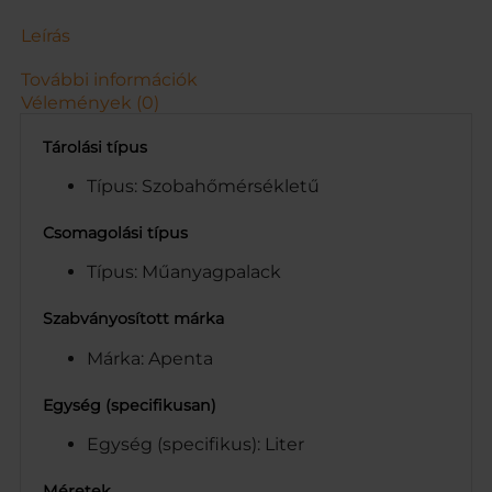
.
5
Leírás
L
m
További információk
e
Vélemények (0)
n
n
Tárolási típus
y
i
Típus: Szobahőmérsékletű
s
é
Csomagolási típus
g
Típus: Műanyagpalack
Szabványosított márka
Márka: Apenta
Egység (specifikusan)
Egység (specifikus): Liter
Méretek