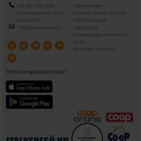
+36 (30) 016-2359
Adatvédelem
(munkanapokon 10-16
Utánvét Ellenőr kivonat
óra között)
Süti Szabályzat
info@cooponline.hu
Elállási jog
Szavatosság, reklamáció
Blog
Étrendek, receptek
Töltsd le applikációnkat!