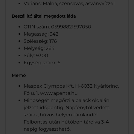
Variáns: Málna, szénsavas, ásványvízzel
Beszállító által megadott láda
GTIN szám: 05998821597050
Magasság: 342
Szélesség: 176
Mélység: 264
Súly: 9300
Egység szám: 6
Memó
Maspex Olympos Kft. H-6032 Nyárlőrinc,
Fő u. 1. www.apenta.hu
Minőségét megőrzi a palack oldalán
jelzett időpontig. Napfénytől védett,
száraz, hűvös helyen tárolandó!
Felbontás után hűtőben tárolva 3-4
napig fogyasztható.