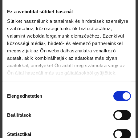
Apenta
Ez a weboldal sütiket használ
Jellemzők
Sütiket használunk a tartalmak és hirdetések személyre
Zero cukor
szabásához, közösségi funkciók biztosításához,
valamint weboldalforgalmunk elemzéséhez. Ezenkívül
Kiszerelés
közösségi média-, hirdető- és elemező partnereinkkel
1,5
megosztjuk az Ön weboldalhasználatra vonatkozó
adatait, akik kombinálhatják az adatokat más olyan
Egység (szabadon)
adatokkal, amelyeket Ön adott meg számukra vagy az
Ön által használt más szolgáltatásokból gyűjtöttek.
l
Összetevők
Hozzájárulás
Elengedhetetlen
kiválasztása
Apenta Mineral természetes ásványvíz
Étkezési sav (citromsav)
Tartósítószer (kálium-szorbát)
Beállítások
Aromák
Édesítőszerek (ciklamátok, aceszulfám K,
Statisztikai
szukralóz)