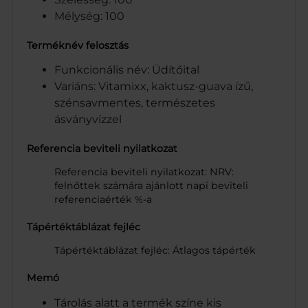
Mélység: 100
Terméknév felosztás
Funkcionális név: Üdítőital
Variáns: Vitamixx, kaktusz-guava ízű,
szénsavmentes, természetes
ásványvízzel
Referencia beviteli nyilatkozat
Referencia beviteli nyilatkozat: NRV:
felnőttek számára ajánlott napi beviteli
referenciaérték %-a
Tápértéktáblázat fejléc
Tápértéktáblázat fejléc: Átlagos tápérték
Memó
Tárolás alatt a termék színe kis