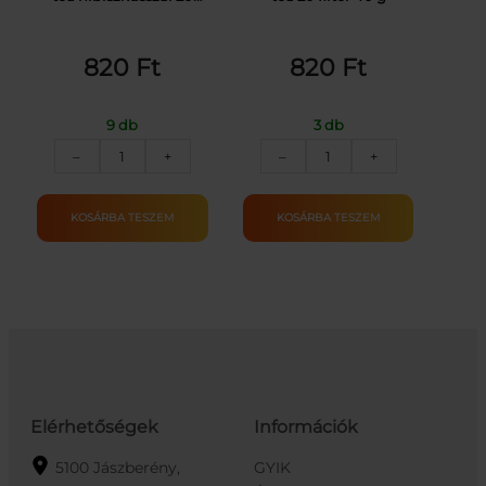
filter 50 g
820
Ft
820
Ft
9 db
3 db
PICKWICK
PICKWICK
–
+
–
+
GYÓGYTEA
ZÖLD
CSIPKEB.
TEA
HIB.20X2.5G
CITROMMAL
KOSÁRBA TESZEM
KOSÁRBA TESZEM
mennyiség
20X2G
40G
mennyiség
Elérhetőségek
Információk
5100 Jászberény,
GYIK