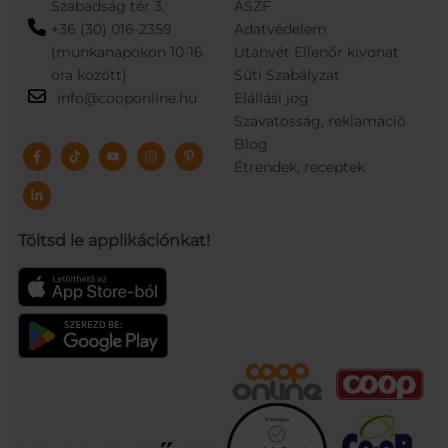
Szabadság tér 3.
ÁSZF
+36 (30) 016-2359
Adatvédelem
(munkanapokon 10-16
Utánvét Ellenőr kivonat
óra között)
Süti Szabályzat
info@cooponline.hu
Elállási jog
Szavatosság, reklamáció
Blog
Étrendek, receptek
Töltsd le applikációnkat!