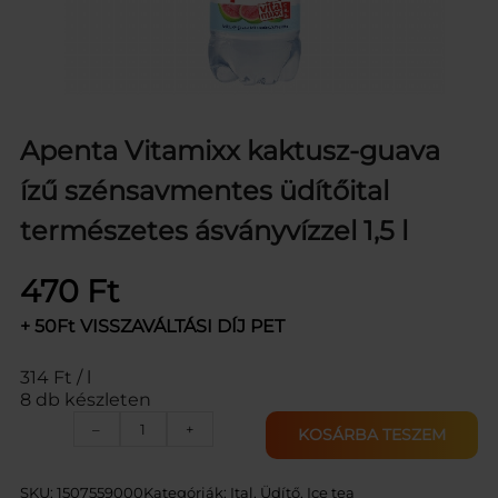
Apenta Vitamixx kaktusz-guava
ízű szénsavmentes üdítőital
természetes ásványvízzel 1,5 l
470
Ft
+ 50Ft VISSZAVÁLTÁSI DÍJ PET
314 Ft / l
8 db készleten
A
–
+
KOSÁRBA TESZEM
P
E
N
SKU:
1507559000
Kategóriák:
Ital
, 
Üdítő, Ice tea