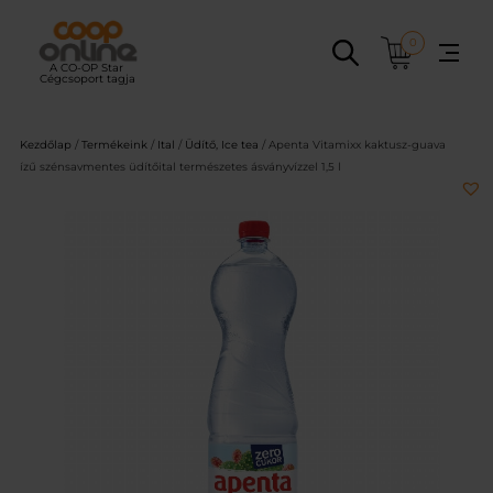
Ugrás
a
0
tartalomhoz
Kezdőlap
/
Termékeink
/
Ital
/
Üdítő, Ice tea
/ Apenta Vitamixx kaktusz-guava
ízű szénsavmentes üdítőital természetes ásványvízzel 1,5 l