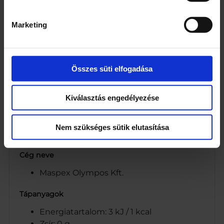
Vitaminok [C-vitamin (L-aszkorbinsav),
B3-vitamin (nikotinamid), B6-vitamin
Marketing
(piridoxin-hidroklorid), B1-vitamin
(tiamin-mononitrát)]
Webcím
Összes süti elfogadása
www.apenta.hu
Kiválasztás engedélyezése
Tápanyag-összetételre vonatkozó állítások
Zero cukor
Nem szükséges sütik elutasítása
Energiamentes
Cég neve
Maspex Olympos Kft.
Tápanyagok
Energiatartalom: 3 kJ / 1 kcal
Zsír: 0 g