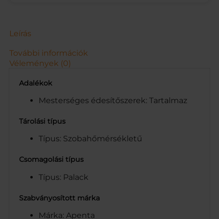
U
A
V
A
Leírás
D
R
További információk
S
Vélemények (0)
1
.
Adalékok
5
L
Mesterséges édesítőszerek: Tartalmaz
m
e
Tárolási típus
n
Típus: Szobahőmérsékletű
n
y
i
Csomagolási típus
s
Típus: Palack
é
g
Szabványosított márka
Márka: Apenta