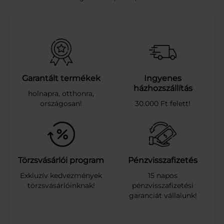
T
A
V
I
T
A
M
I
Garantált termékek
Ingyenes
N
házhozszállítás
holnapra, otthonra,
Z
országosan!
30.000 Ft felett!
E
R
O
K
A
K
Törzsvásárlói program
Pénzvisszafizetés
T
Exkluzív kedvezmények
15 napos
U
törzsvásárlóinknak!
pénzvisszafizetési
S
garanciát vállalunk!
Z
-
G