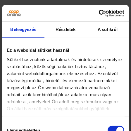
Kapcsolódó termékek
Beleegyezés
Részletek
A sütikről
Ez a weboldal sütiket használ
Sütiket használunk a tartalmak és hirdetések személyre
szabásához, közösségi funkciók biztosításához,
valamint weboldalforgalmunk elemzéséhez. Ezenkívül
Cоор sertésvagdalt 130
Házias Ízek babgulyás
g
sertéshússal 400 g
közösségi média-, hirdető- és elemező partnereinkkel
megosztjuk az Ön weboldalhasználatra vonatkozó
adatait, akik kombinálhatják az adatokat más olyan
799
Ft
460
Ft
adatokkal, amelyeket Ön adott meg számukra vagy az
1410
Ft
Ön által használt más szolgáltatásokból gyűjtöttek.
10 db
6 db
COOP
HÁZIAS
–
+
–
+
Hozzájárulás
SERTÉS
ÍZ.BABGULYÁS
Elengedhetetlen