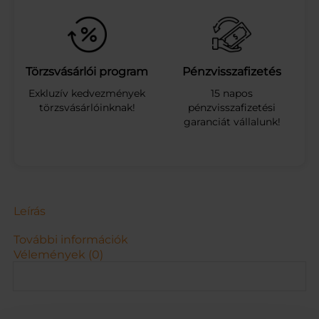
C
S
O
M
1
Törzsvásárlói program
Pénzvisszafizetés
8
Exkluzív kedvezmények
15 napos
-
törzsvásárlóinknak!
pénzvisszafizetési
2
garanciát vállalunk!
0
%
7
0
G
m
e
Leírás
n
n
További információk
y
Vélemények (0)
i
s
é
g