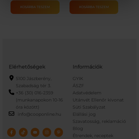
800G/
400G/
KOSÁRBA TESZEM
KOSÁRBA TESZEM
530G
240G
mennyiség
mennyiség
Elérhetőségek
Információk
5100 Jászberény,
GYIK
Szabadság tér 3.
ÁSZF
+36 (30) 016-2359
Adatvédelem
(munkanapokon 10-16
Utánvét Ellenőr kivonat
óra között)
Süti Szabályzat
info@cooponline.hu
Elállási jog
Szavatosság, reklamáció
Blog
Étrendek, receptek