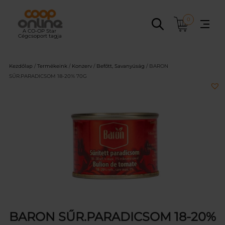
Ugrás
a
0
tartalomhoz
Kezdőlap
/
Termékeink
/
Konzerv
/
Befőtt, Savanyúság
/ BARON
SŰR.PARADICSOM 18-20% 70G
BARON SŰR.PARADICSOM 18-20%