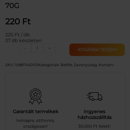
70G
220
Ft
220 Ft / db
37 db készleten
B
–
+
KOSÁRBA TESZEM
A
R
O
SKU:
1088745000
Kategóriák:
Befőtt, Savanyúság
, 
Konzerv
N
S
Ű
R
.
P
A
R
Garantált termékek
Ingyenes
A
házhozszállítás
holnapra, otthonra,
D
országosan!
30.000 Ft felett!
I