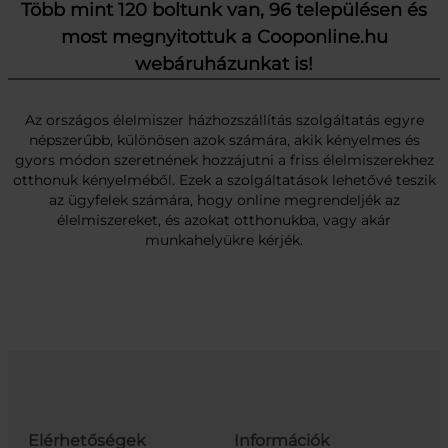
Több mint 120 boltunk van, 96 településen és
most megnyitottuk a Cooponline.hu
webáruházunkat is!
Az országos élelmiszer házhozszállítás szolgáltatás egyre
népszerűbb, különösen azok számára, akik kényelmes és
gyors módon szeretnének hozzájutni a friss élelmiszerekhez
otthonuk kényelméből. Ezek a szolgáltatások lehetővé teszik
az ügyfelek számára, hogy online megrendeljék az
élelmiszereket, és azokat otthonukba, vagy akár
munkahelyükre kérjék.
Elérhetőségek
Információk