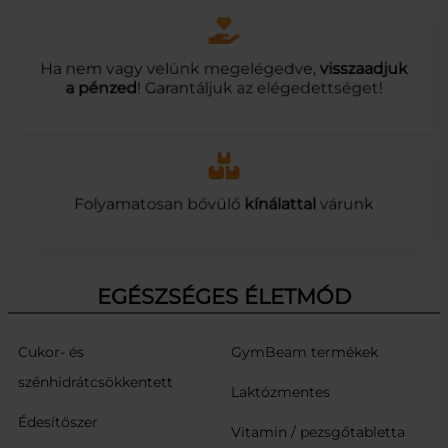
Ha nem vagy velünk megelégedve,
visszaadjuk
a pénzed
! Garantáljuk az elégedettséget!
Folyamatosan bővülő
kínálattal
várunk
EGÉSZSÉGES ÉLETMÓD
Cukor- és
GymBeam termékek
szénhidrátcsökkentett
Laktózmentes
Édesítőszer
Vitamin / pezsgőtabletta