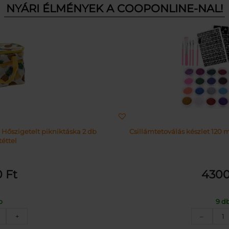
NYÁRI ÉLMÉNYEK A COOPONLINE-NAL!
 Hőszigetelt pikniktáska 2 db
Csillámtetoválás készlet 120 m
éttel
0
Ft
430
b
9 d
nanász
C
+
–
intás
k