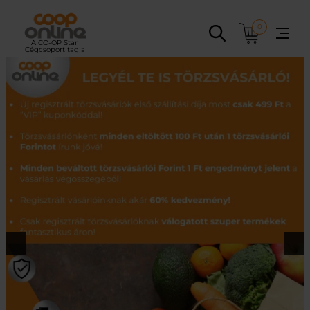
Ugrás
a
0
tartalomhoz