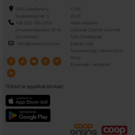
5100 Jászberény,
GYIK
Szabadság tér 3.
ÁSZF
+36 (30) 016-2359
Adatvédelem
(munkanapokon 10-16
Utánvét Ellenőr kivonat
óra között)
Süti Szabályzat
info@cooponline.hu
Elállási jog
Szavatosság, reklamáció
Blog
Étrendek, receptek
Töltsd le applikációnkat!