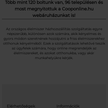
Több mint 120 boltunk van, 96 településen és
most megnyitottuk a Cooponline.hu
webáruházunkat is!
Az országos élelmiszer házhozszállítás szolgáltatás egyre
népszerűbb, különösen azok számára, akik kényelmes és
gyors módon szeretnének hozzájutni a friss élelmiszerekhez
otthonuk kényelméből. Ezek a szolgáltatások lehetővé teszik
az ügyfelek számára, hogy online megrendeljék az
élelmiszereket, és azokat otthonukba, vagy akár
munkahelyükre kérjék.
Elérhetőségek
Információk