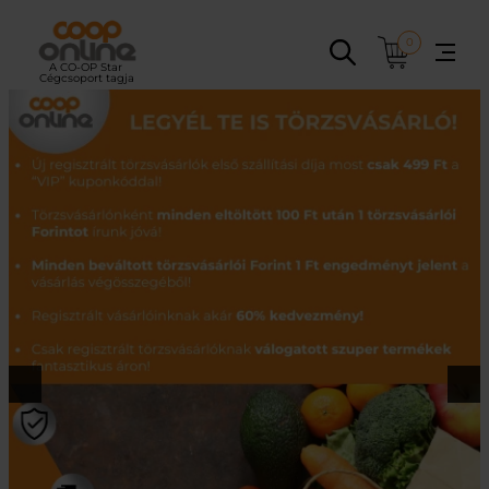
Ugrás
a
0
tartalomhoz