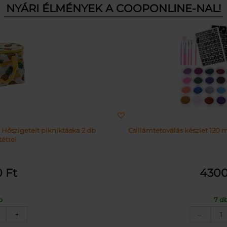
NYÁRI ÉLMÉNYEK A COOPONLINE-NAL!
 Hőszigetelt pikniktáska 2 db
Csillámtetoválás készlet 120 m
éttel
0
Ft
430
b
7 d
nanász
C
+
–
intás
k