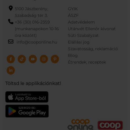
5100 Jászberény,
GYIK
Szabadság tér 3.
ÁSZF
+36 (30) 016-2359
Adatvédelem
(munkanapokon 10-16
Utánvét Ellenőr kivonat
óra között)
Süti Szabályzat
info@cooponline.hu
Elállási jog
Szavatosság, reklamáció
Blog
Étrendek, receptek
Töltsd le applikációnkat!