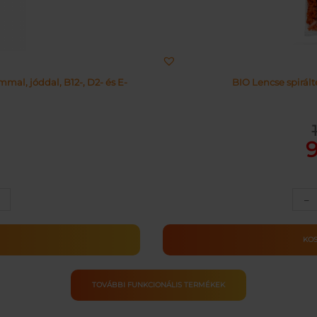
al, jóddal, B12-, D2- és E-
BIO Lencse spirál
Or
Cu
pr
pr
wa
is:
11
91
–
ULA
M
KO
ség
TOVÁBBI FUNKCIONÁLIS TERMÉKEK