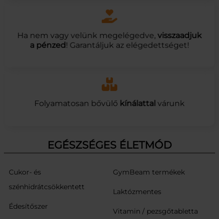
Ha nem vagy velünk megelégedve,
visszaadjuk
a pénzed
! Garantáljuk az elégedettséget!
Folyamatosan bővülő
kínálattal
várunk
EGÉSZSÉGES ÉLETMÓD
Cukor- és
GymBeam termékek
szénhidrátcsökkentett
Laktózmentes
Édesítőszer
Vitamin / pezsgőtabletta