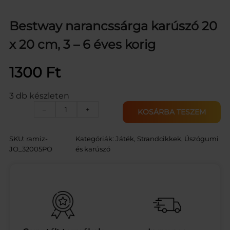
Bestway narancssárga karúszó 20
x 20 cm, 3 – 6 éves korig
1300
Ft
3 db készleten
B
–
+
KOSÁRBA TESZEM
e
s
t
SKU:
ramiz-
Kategóriák:
Játék
, 
Strandcikkek
, 
Úszógumi
w
JO_32005PO
és karúszó
a
y
n
a
r
a
n
c