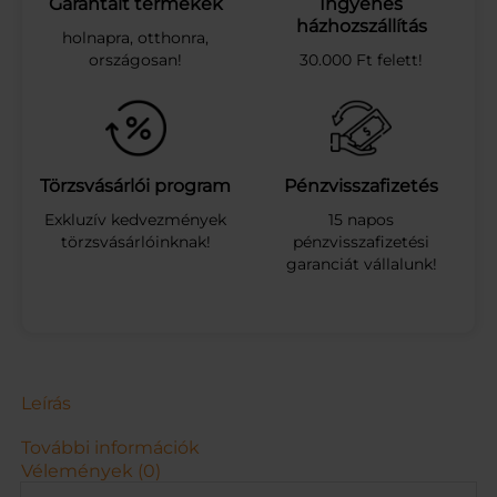
Garantált termékek
Ingyenes
s
házhozszállítás
holnapra, otthonra,
s
országosan!
30.000 Ft felett!
á
r
g
a
k
a
Törzsvásárlói program
Pénzvisszafizetés
r
Exkluzív kedvezmények
15 napos
ú
törzsvásárlóinknak!
pénzvisszafizetési
s
garanciát vállalunk!
z
ó
2
0
x
2
0
Leírás
c
m
További információk
,
Vélemények (0)
3