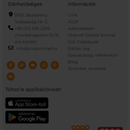
Elérhetőségek
Információk
5100 Jászberény,
GYIK
Szabadság tér 3.
ÁSZF
+36 (30) 016-2359
Adatvédelem
(munkanapokon 10-16
Utánvét Ellenőr kivonat
óra között)
Süti Szabályzat
info@cooponline.hu
Elállási jog
Szavatosság, reklamáció
Blog
Étrendek, receptek
Töltsd le applikációnkat!