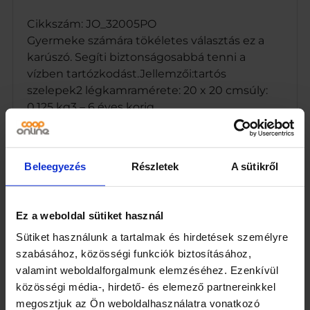
–
6
Cikkszám: JO_32005PO
é
Gyermeke számára tökéletes választás ez a
v
karúszó. Segíti biztonságosabbá tenni a
e
vízben tartózkodást.Jellemzői:tartós
s
szelepek2 légkamramérete: 20 x 20 cmsúly:
k
o
0,125 kg3 – 6 éves korig
r
i
g
m
Beleegyezés
Részletek
A sütikről
e
n
Kapcsolódó termékek
n
y
Ez a weboldal sütiket használ
i
Sütiket használunk a tartalmak és hirdetések személyre
s
szabásához, közösségi funkciók biztosításához,
é
g
valamint weboldalforgalmunk elemzéséhez. Ezenkívül
közösségi média-, hirdető- és elemező partnereinkkel
megosztjuk az Ön weboldalhasználatra vonatkozó