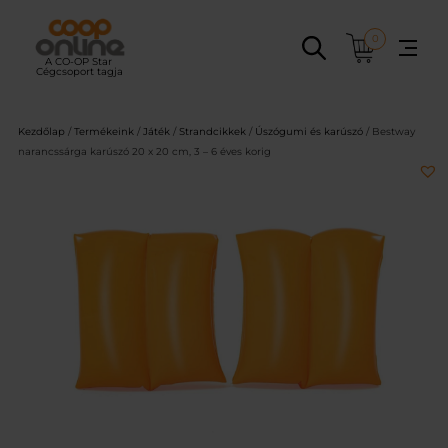
Ugrás
a
0
tartalomhoz
Kezdőlap
/
Termékeink
/
Játék
/
Strandcikkek
/
Úszógumi és karúszó
/ Bestway
narancssárga karúszó 20 x 20 cm, 3 – 6 éves korig