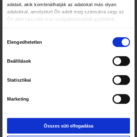
adatait, akik kombinálhatják az adatokat más olyan
adatokkal, amelyeket Ön adott meg számukra vagy az
Tűzoltó készlet
Hercegnő sátor II.
Ön által használt más szolgáltatásokból gyűjtöttek.
Hozzájárulás
10900
Ft
7600
Ft
Elengedhetetlen
kiválasztása
1 db
1 db
Beállítások
Tűzoltó
Hercegnő
–
+
–
+
készlet
sátor
mennyiség
II.
Statisztikai
mennyiség
KOSÁRBA TESZEM
KOSÁRBA TESZEM
Marketing
Összes süti elfogadása