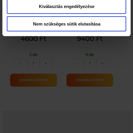
Kiválasztás engedélyezése
Mágneses horgászjáték
Játék bölcső/babaágy
Nem szükséges sütik elutasítása
4600
Ft
9400
Ft
2 db
9 db
Mágneses
Játék
–
+
–
+
horgászjáték
bölcső/babaágy
mennyiség
mennyiség
KOSÁRBA TESZEM
KOSÁRBA TESZEM