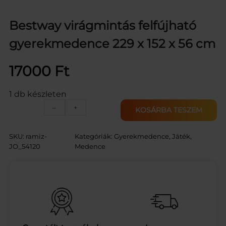
Bestway virágmintás felfújható
gyerekmedence 229 x 152 x 56 cm
17000
Ft
1 db készleten
B
–
+
KOSÁRBA TESZEM
e
s
t
SKU:
ramiz-
Kategóriák:
Gyerekmedence
, 
Játék
, 
w
JO_54120
Medence
a
y
v
i
r
á
g
m