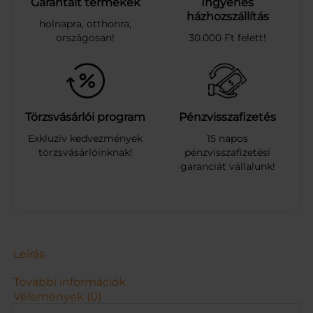
Garantált termékek
Ingyenes
i
házhozszállítás
holnapra, otthonra,
n
országosan!
30.000 Ft felett!
t
á
s
f
e
l
Törzsvásárlói program
Pénzvisszafizetés
f
Exkluzív kedvezmények
15 napos
ú
törzsvásárlóinknak!
pénzvisszafizetési
j
garanciát vállalunk!
h
a
t
ó
g
y
e
Leírás
r
e
További információk
k
Vélemények (0)
m