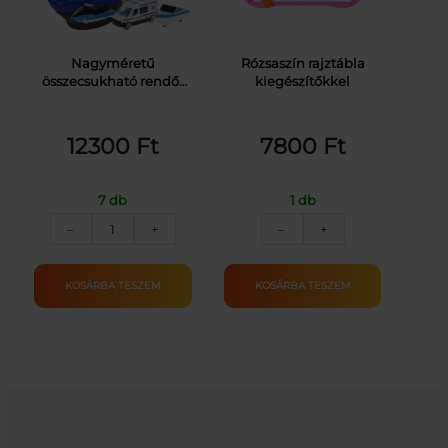
Nagyméretű
Rózsaszín rajztábla
összecsukható rendőr
kiegészítőkkel
játékhajó csúszdával
12300
Ft
7800
Ft
7 db
1 db
Nagyméretű
Rózsaszín
–
+
–
+
összecsukható
rajztábla
rendőr
kiegészítőkkel
játékhajó
mennyiség
KOSÁRBA TESZEM
KOSÁRBA TESZEM
csúszdával
mennyiség