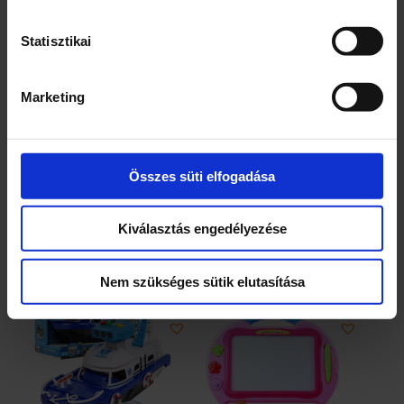
Statisztikai
Jelmez-többféle
Felhúzhatós egér
játékfigura
Marketing
5000
Ft
800
Ft
Összes süti elfogadása
1 db
4 db
Jelmez-
Felhúzhatós
–
+
–
+
többféle
egér
Kiválasztás engedélyezése
mennyiség
játékfigura
mennyiség
KOSÁRBA TESZEM
KOSÁRBA TESZEM
Nem szükséges sütik elutasítása