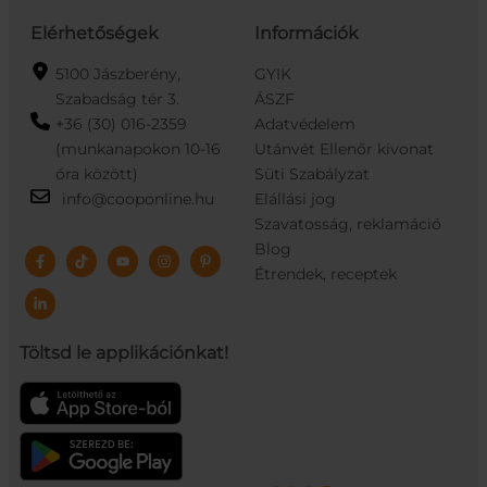
Elérhetőségek
Információk
5100 Jászberény,
GYIK
Szabadság tér 3.
ÁSZF
+36 (30) 016-2359
Adatvédelem
(munkanapokon 10-16
Utánvét Ellenőr kivonat
óra között)
Süti Szabályzat
info@cooponline.hu
Elállási jog
Szavatosság, reklamáció
Blog
Étrendek, receptek
Töltsd le applikációnkat!