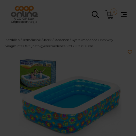
Ugrás
a
0
tartalomhoz
Kezdőlap
/
Termékeink
/
Játék
/
Medence
/
Gyerekmedence
/ Bestway
virágmintás felfújható gyerekmedence 229 x 152 x 56 cm