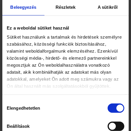
y
702 l0,27 mm vastagságú erős PVC anyag3
i
Beleegyezés
Részletek
A sütikről
légkamra6 éves kortól ajánlottjavítókészletA
s
medence 6 éves kortól ajánlott.
é
g
Ez a weboldal sütiket használ
Megfelel minden biztonsági szabványnak.
Sütiket használunk a tartalmak és hirdetések személyre
Felnőtt felügyelete mellett használható.A
szabásához, közösségi funkciók biztosításához,
termék CE tanúsítvánnyal rendelkezik.
valamint weboldalforgalmunk elemzéséhez. Ezenkívül
közösségi média-, hirdető- és elemező partnereinkkel
megosztjuk az Ön weboldalhasználatra vonatkozó
adatait, akik kombinálhatják az adatokat más olyan
adatokkal, amelyeket Ön adott meg számukra vagy az
Ön által használt más szolgáltatásokból gyűjtöttek.
Kapcsolódó termékek
Hozzájárulás
Elengedhetetlen
kiválasztása
Beállítások