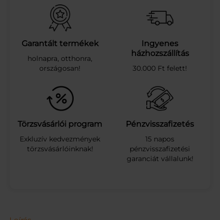
s
z
t
a
l
Garantált termékek
Ingyenes
k
házhozszállítás
holnapra, otthonra,
é
országosan!
30.000 Ft felett!
s
z
l
e
t
(
Törzsvásárlói program
Pénzvisszafizetés
7
Exkluzív kedvezmények
15 napos
3
törzsvásárlóinknak!
pénzvisszafizetési
,
garanciát vállalunk!
5
x
4
0
,
5
x