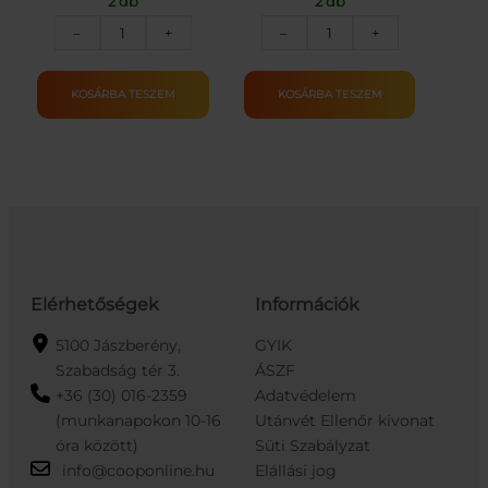
2 db
2 db
2in1
Blaze
–
+
–
+
játszószőnyeg
Storm
mennyiség
játékfegyver-
kék
KOSÁRBA TESZEM
KOSÁRBA TESZEM
mennyiség
Elérhetőségek
Információk
5100 Jászberény,
GYIK
Szabadság tér 3.
ÁSZF
+36 (30) 016-2359
Adatvédelem
(munkanapokon 10-16
Utánvét Ellenőr kivonat
óra között)
Süti Szabályzat
info@cooponline.hu
Elállási jog