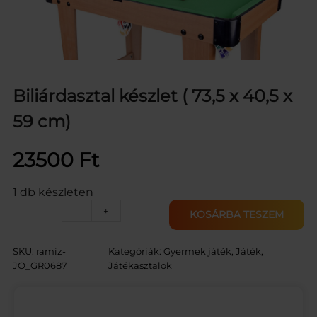
Biliárdasztal készlet ( 73,5 x 40,5 x
59 cm)
23500
Ft
1 db készleten
B
–
+
KOSÁRBA TESZEM
i
l
i
SKU:
ramiz-
Kategóriák:
Gyermek játék
, 
Játék
, 
á
JO_GR0687
Játékasztalok
r
d
a