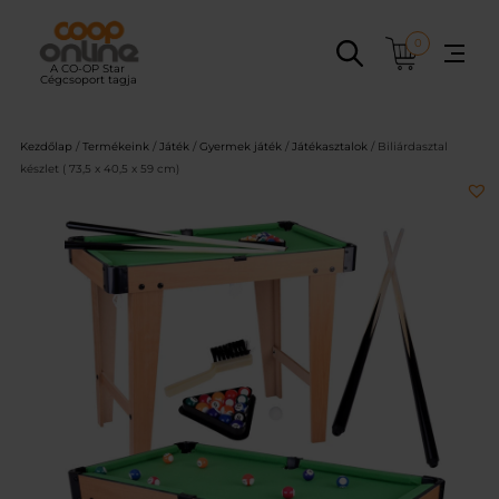
Ugrás
a
0
tartalomhoz
Kezdőlap
/
Termékeink
/
Játék
/
Gyermek játék
/
Játékasztalok
/ Biliárdasztal
készlet ( 73,5 x 40,5 x 59 cm)