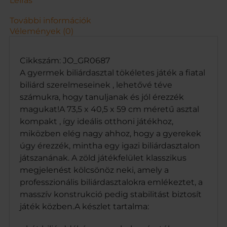
Leírás
5
9
További információk
c
Vélemények (0)
m
)
m
Cikkszám: JO_GR0687
e
A gyermek biliárdasztal tökéletes játék a fiatal
n
biliárd szerelmeseinek , lehetővé téve
n
számukra, hogy tanuljanak és jól érezzék
y
magukat!A 73,5 x 40,5 x 59 cm méretű asztal
i
s
kompakt , így ideális otthoni játékhoz,
é
miközben elég nagy ahhoz, hogy a gyerekek
g
úgy érezzék, mintha egy igazi biliárdasztalon
játszanának. A zöld játékfelület klasszikus
megjelenést kölcsönöz neki, amely a
professzionális biliárdasztalokra emlékeztet, a
masszív konstrukció pedig stabilitást biztosít
játék közben.A készlet tartalma: