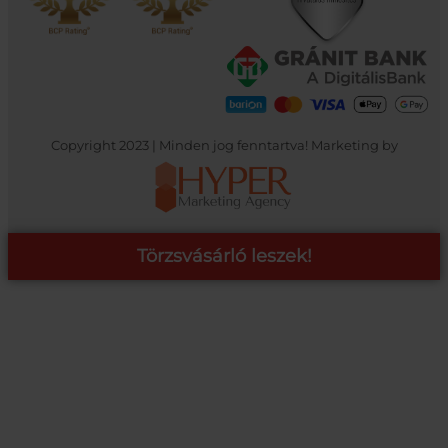
Copyright 2023 | Minden jog fenntartva! Marketing by
Törzsvásárló leszek!
COOP ONLINE – TÖRZSVÁSÁRLÓI PROGRAM
A Coop Online-nál értékeljük hűséged, így létre hoztunk egy
törzsvásárlói programot, amely azonnali kedvezményekre,
pontgyűjtésre és beváltásra, illetve további szuper ajánlatokra
jogosít fel.
RÉSZLETEK