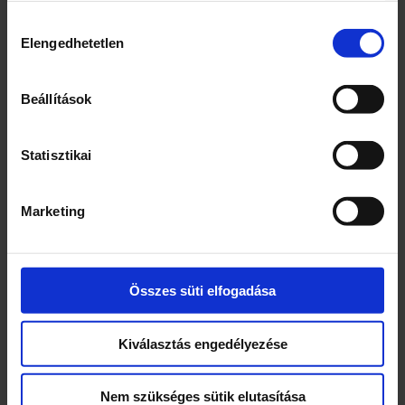
Hozzájárulás
Elengedhetetlen
kiválasztása
Kapcsolódó termékek
Beállítások
Statisztikai
Marketing
Mása gyurmakészlet
Hercegnő sátor II.
Összes süti elfogadása
Kiválasztás engedélyezése
6300
Ft
7600
Ft
Nem szükséges sütik elutasítása