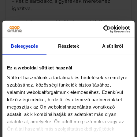
– két biliárddákó, a gyerekek méretéhez
igazítva,
– egy teljes készlet biliárdgolyó, tökéletesen
illeszkedve az asztalhoz,
– egy kefe a kendő tisztításához, az asztal
Beleegyezés
Részletek
A sütikről
tökéletes állapotának megőrzéséhez,
– egy háromszög az asztalhoz a labdák
Ez a weboldal sütiket használ
felállítása a játék elején,
Sütiket használunk a tartalmak és hirdetések személyre
– biliárdkrétaEz a teljes készlet minden
szabásához, közösségi funkciók biztosításához,
szükséges elemet biztosít ahhoz, hogy a
valamint weboldalforgalmunk elemzéséhez. Ezenkívül
gyerekek teljes mértékben élvezhessék a
közösségi média-, hirdető- és elemező partnereinkkel
biliárdozást, miközben fejlesztik a
megosztjuk az Ön weboldalhasználatra vonatkozó
kézügyességet, a koncentrációt és a szem-
adatait, akik kombinálhatják az adatokat más olyan
kéz koordinációt. Az asztal könnyen
adatokkal, amelyeket Ön adott meg számukra vagy az
összeszerelhető és bárhol elhelyezhető.
Ön által használt más szolgáltatásokból gyűjtöttek.