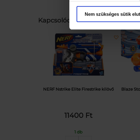
Nem szükséges sütik elut
Kapcsolódó termékek
NERF Nstrike Elite Firestrike kilövő
Blaze St
11400
Ft
1 db
NERF