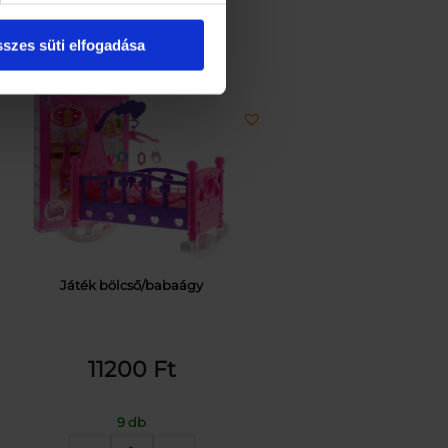
szes süti elfogadása
Játék bölcső/babaágy
11200
Ft
9 db
Játék