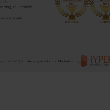
si jog
tosság, reklamáció
dek, receptek
yright 2023 | Minden jog fenntartva! Marketing by