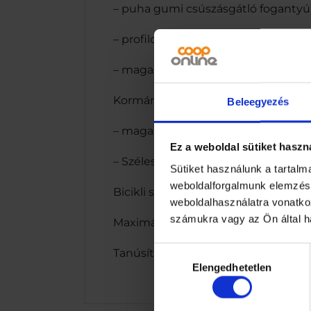
– puha gumi csúszásgátló foganty
– profilozott, színes eco-bőr nyereg,
– magasságállítás (38-48 cm)Kerék 
Kormány méretei:
Beleegyezés
– magassága: 56 cm
Ez a weboldal sütiket haszn
– Szélessége: 42 cmBicikli hossza: 
Sütiket használunk a tartal
weboldalforgalmunk elemzésé
Bicikli súlya: 5 kg
weboldalhasználatra vonatko
számukra vagy az Ön által ha
Maximális terhelhetőség: 45 kg
Hozzájárulás
Tanúsítványok: CE, TUV, GS
Elengedhetetlen
kiválasztása