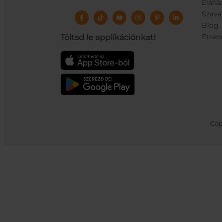
Elállá
Szava
Blog
Étren
Töltsd le applikációnkat!
Cop