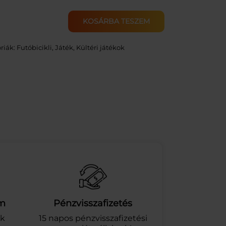
KOSÁRBA TESZEM
riák:
Futóbicikli
, 
Játék
, 
Kültéri játékok
am
Pénzvisszafizetés
ek
15 napos pénzvisszafizetési