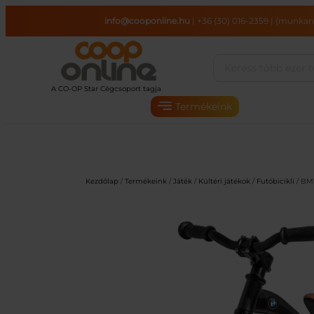
Ugrás
info@cooponline.hu
|
+36 (30) 016-2359
|
(munkana
a
tartalomhoz
Termékeink
Kezdőlap
/
Termékeink
/
Játék
/
Kültéri játékok
/
Futóbicikli
/ BMW