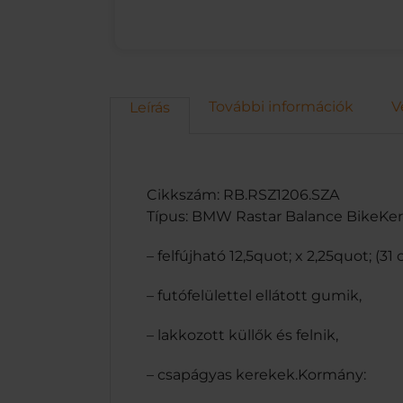
További információk
V
Leírás
Cikkszám: RB.RSZ1206.SZA
Típus: BMW Rastar Balance BikeKer
– felfújható 12,5quot; x 2,25quot; (31
– futófelülettel ellátott gumik,
– lakkozott küllők és felnik,
– csapágyas kerekek.Kormány: