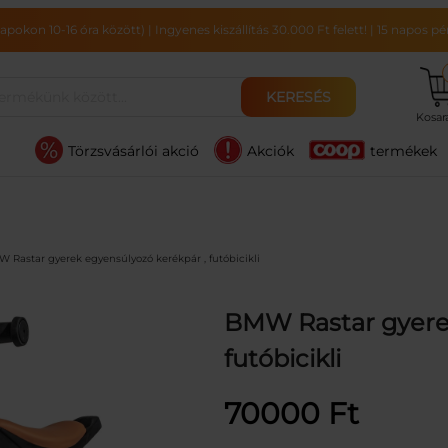
pokon 10-16 óra között)
|
Ingyenes kiszállítás 30.000 Ft felett!
|
15 napos pén
KERESÉS
Kosa
Törzsvásárlói akció
Akciók
termékek
 Rastar gyerek egyensúlyozó kerékpár , futóbicikli
BMW Rastar gyerek
futóbicikli
70000
Ft