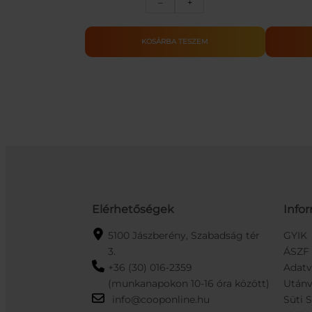
–
+
Nstrike
Elite
Firestrike
KOSÁRBA TESZEM
kilövő
mennyiség
Elérhetőségek
Info
5100 Jászberény, Szabadság tér
GYIK
3.
ÁSZF
+36 (30) 016-2359
Adat
(munkanapokon 10-16 óra között)
Utánv
info@cooponline.hu
Süti 