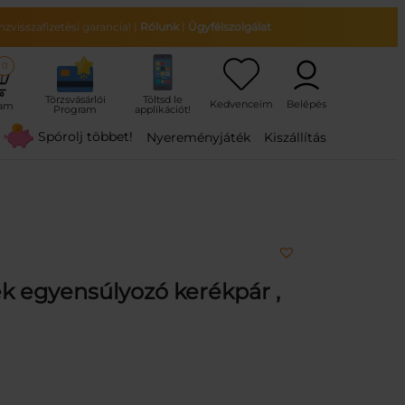
zvisszafizetési garancia!
|
Rólunk
|
Ügyfélszolgálat
0
ram
Spórolj többet!
Nyereményjáték
Kiszállítás
 egyensúlyozó kerékpár ,