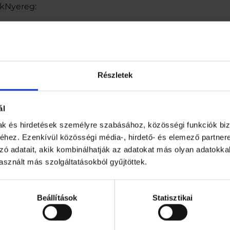
úkNyereg:
k
l
i
m
e
méret: 12quot;
n
n
Részletek
y
i
s
ál
é
88 cm
g
mak és hirdetések személyre szabásához, közösségi funkciók biz
hez. Ezenkívül közösségi média-, hirdető- és elemező partner
zó adatait, akik kombinálhatják az adatokat más olyan adatokka
sznált más szolgáltatásokból gyűjtöttek.
Beállítások
Statisztikai