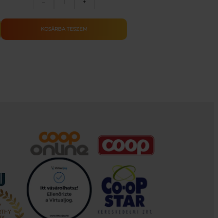
–
+
bölcső/babaágy
mennyiség
KOSÁRBA TESZEM