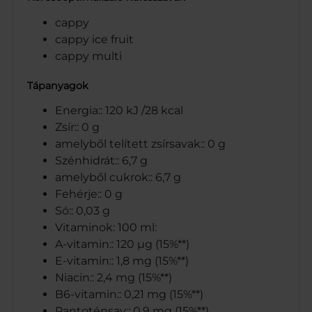
cappy
cappy ice fruit
cappy multi
Tápanyagok
Energia:: 120 kJ /28 kcal
Zsír:: 0 g
amelyből telített zsírsavak:: 0 g
Szénhidrát:: 6,7 g
amelyből cukrok:: 6,7 g
Fehérje:: 0 g
Só:: 0,03 g
Vitaminok: 100 ml:
A-vitamin:: 120 µg (15%**)
E-vitamin:: 1,8 mg (15%**)
Niacin:: 2,4 mg (15%**)
B6-vitamin:: 0,21 mg (15%**)
Pantoténsav:: 0,9 mg (15%**)