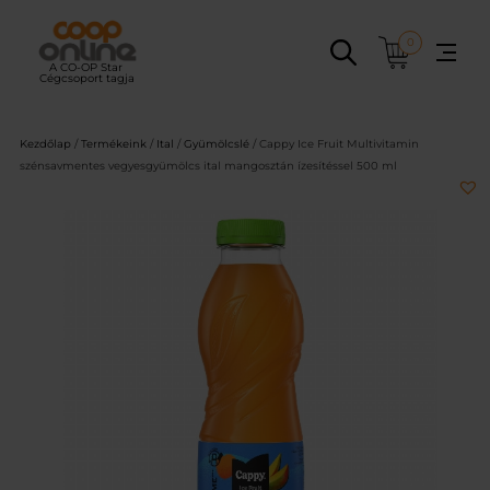
Ugrás
a
0
tartalomhoz
Kezdőlap
/
Termékeink
/
Ital
/
Gyümölcslé
/ Cappy Ice Fruit Multivitamin
szénsavmentes vegyesgyümölcs ital mangosztán ízesítéssel 500 ml