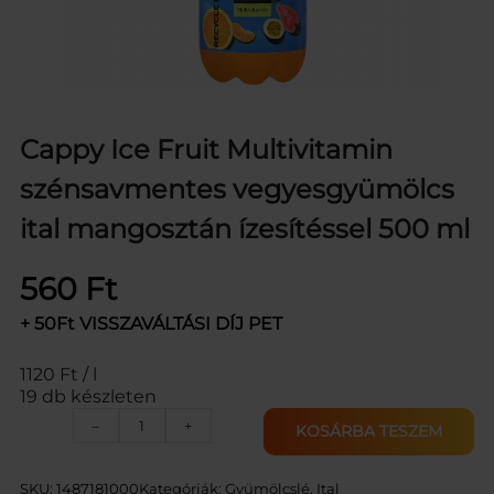
Cappy Ice Fruit Multivitamin
szénsavmentes vegyesgyümölcs
ital mangosztán ízesítéssel 500 ml
560
Ft
+ 50Ft VISSZAVÁLTÁSI DÍJ PET
1120 Ft / l
19 db készleten
C
–
+
KOSÁRBA TESZEM
A
P
P
SKU:
1487181000
Kategóriák:
Gyümölcslé
, 
Ital