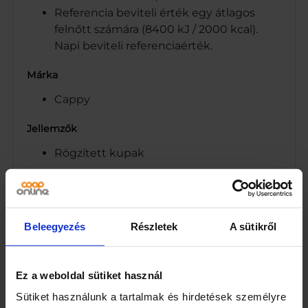
Referencia beviteli érték egy átlagos
felnőtt számára (8400 kJ / 2000 kcal).
Napi beviteli referenciaérték.
Márka
Cappy
Jellemzők
Rögzített kupak
Kiszerelés
500
Beleegyezés
Részletek
A sütikről
Egység (szabadon)
ml
Ez a weboldal sütiket használ
Összetevők
Sütiket használunk a tartalmak és hirdetések személyre