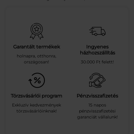
Y
I
C
E
F
R
U
I
Garantált termékek
Ingyenes
T
házhozszállítás
holnapra, otthonra,
M
országosan!
30.000 Ft felett!
U
L
T
I
1
2
Törzsvásárlói program
Pénzvisszafizetés
%
Exkluzív kedvezmények
15 napos
G
törzsvásárlóinknak!
pénzvisszafizetési
Y
garanciát vállalunk!
.
I
.