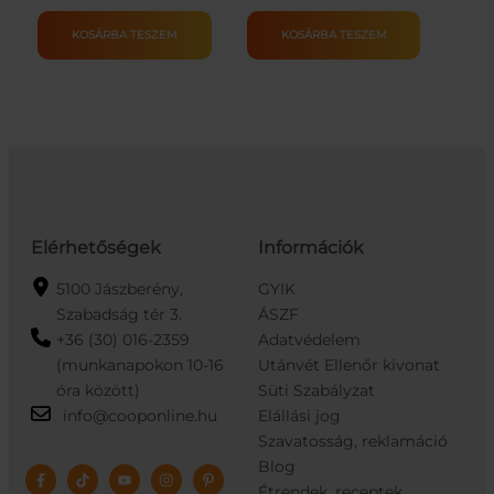
DAY
GYÓGYVÍZ
ALMALÉ100%ELOP.
ÜVEGES
KOSÁRBA TESZEM
KOSÁRBA TESZEM
1L
0.7L
mennyiség
mennyiség
Elérhetőségek
Információk
5100 Jászberény,
GYIK
Szabadság tér 3.
ÁSZF
+36 (30) 016-2359
Adatvédelem
(munkanapokon 10-16
Utánvét Ellenőr kivonat
óra között)
Süti Szabályzat
info@cooponline.hu
Elállási jog
Szavatosság, reklamáció
Blog
Étrendek, receptek