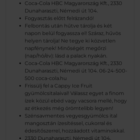
Coca-Cola HBC Magyarország Kft., 2330
Dunaharaszti, Némedi út 104.
Fogyasztás előtt felrázandó!
Felbontás után hűtve tárolja és két
napon belül fogyassza el! Száraz, hűvös
helyen tárolja! Ne tegye ki közvetlen
napfénynek! Minőségét megőrzi
(nap/hó/év): lásd a palack nyakán.
Coca-Cola HBC Magyarország Kft., 2330
Dunaharaszti, Némedi út 104. 06-24-500-
500 coca-cola.hu
Frissülj fel a Cappy Ice Fruit
gyümölcsitalaival! Válassz egyet a finom
ízek közül ebéd vagy vacsora mellé, hogy
az étkezés még örömtelibb legyen!
Szénsavmentes vegyesgyümölcs ital
mangosztán ízesítéssel, cukorral és
édesítőszerrel, hozzáadott vitaminokkal.
2330 Dunaharaszti, Némedi út 104.