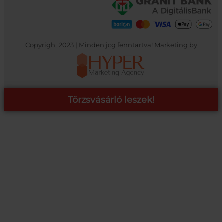
Copyright 2023 | Minden jog fenntartva! Marketing by
Törzsvásárló leszek!
COOP ONLINE – TÖRZSVÁSÁRLÓI PROGRAM
A Coop Online-nál értékeljük hűséged, így létre hoztunk egy
törzsvásárlói programot, amely azonnali kedvezményekre,
pontgyűjtésre és beváltásra, illetve további szuper ajánlatokra
jogosít fel.
RÉSZLETEK