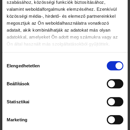
szabásához, közösségi funkciók biztosításához,
Víz
valamint weboldalforgalmunk elemzéséhez. Ezenkívül
Gyümölcslevek (sűrítményből): narancs
közösségi média-, hirdető- és elemező partnereinkkel
(11,2%), mandarin (0,5%), mangó (0,5%) és
megosztjuk az Ön weboldalhasználatra vonatkozó
maracuja (0,2%)
adatait, akik kombinálhatják az adatokat más olyan
Fruktóz-glükózszirup
adatokkal, amelyeket Ön adott meg számukra vagy az
Gyümölcspürék (sűrítményből):
Ön által használt más szolgáltatásokból gyűjtöttek.
sárgabarack (0,3%), guava (0,3%), mangó
(0,2%)
Étkezési sav: citromsav
Hozzájárulás
Aromák mangosztán aromával
Elengedhetetlen
kiválasztása
Stabilizátorok: nátrium-karboximetil-
cellulóz és guargumi
Beállítások
Mangópüré (0,1%)
Antioxidáns: aszkorbinsav
Savanyúságot szabályozó anyag:
Statisztikai
nátrium-citrátok
Édesítőszer: sztéviából származó szteviol
Marketing
glikozidok
Niacin (B3-vitamin)