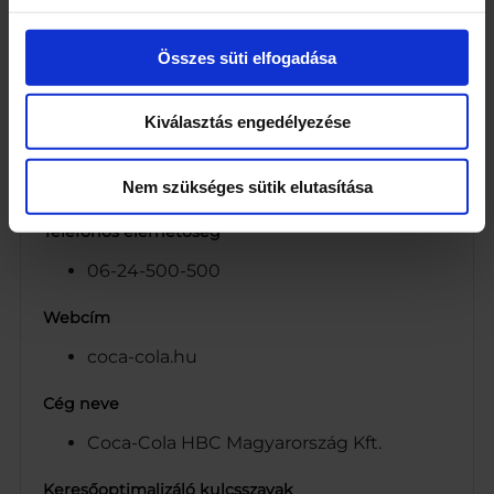
E-vitamin
Pantoténsav (B5-vitamin)
Összes süti elfogadása
B6-vitamin
A-vitamin
Kiválasztás engedélyezése
Újrahasznosítás egyéb szöveg
Hasznosíts újra, újrahasznosítható vagyok
Nem szükséges sütik elutasítása
Telefonos elérhetőség
06-24-500-500
Webcím
coca-cola.hu
Cég neve
Coca-Cola HBC Magyarország Kft.
Keresőoptimalizáló kulcsszavak