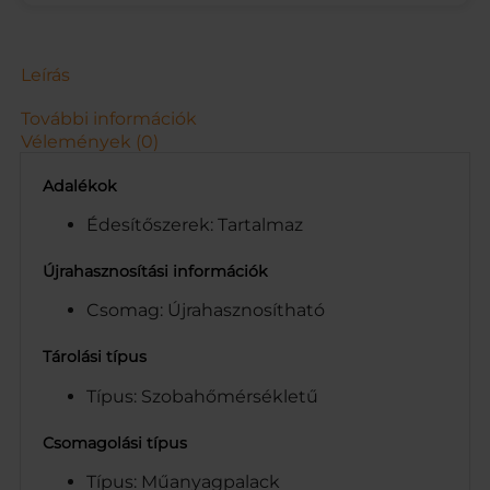
P
.
D
R
Leírás
S
0
További információk
.
Vélemények (0)
5
L
Adalékok
m
e
Édesítőszerek: Tartalmaz
n
n
Újrahasznosítási információk
y
Csomag: Újrahasznosítható
i
s
é
Tárolási típus
g
Típus: Szobahőmérsékletű
Csomagolási típus
Típus: Műanyagpalack