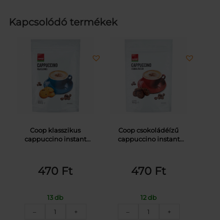
Kapcsolódó termékek
Coop klasszikus
Coop csokoládéízű
cappuccino instant
cappuccino instant
kávéitalpor 100 g
kávéitalpor 100 g
470
Ft
470
Ft
13 db
12 db
COOP
COOP
–
+
–
+
CAPPUCCINO
CAPPUCCINO