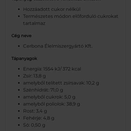
Hozzáadott cukor nélkül
Természetes módon előforduló cukrokat
tartalmaz
Cég neve
Cerbona Élelmiszergyártó Kft.
Tápanyagok
Energia: 1554 kJ/ 372 kcal
Zsír: 13,8 g
amelyből telített zsírsavak: 10,2 g
Szénhidrát: 71,0 g
amelyből cukrok: 5,0 g
amelyből poliolok: 38,9 g
Rost: 3,4 g
Fehérje: 4,8 g
Só: 0,50 g