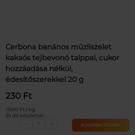
Cerbona banános müzliszelet
kakaós tejbevonó talppal, cukor
hozzáadása nélkül,
édesítőszerekkel 20 g
230
Ft
11500 Ft / kg
35 db készleten
C
–
+
KOSÁRBA TESZEM
E
R