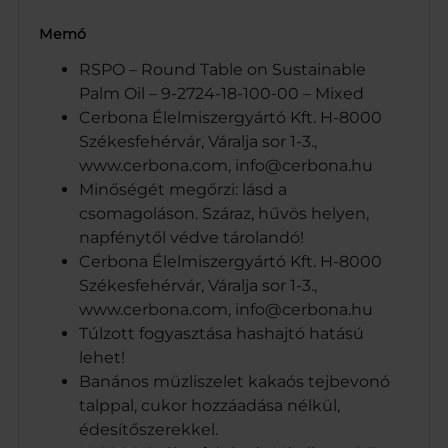
Memó
RSPO – Round Table on Sustainable
Palm Oil – 9-2724-18-100-00 – Mixed
Cerbona Élelmiszergyártó Kft. H-8000
Székesfehérvár, Váralja sor 1-3.,
www.cerbona.com, info@cerbona.hu
Minőségét megőrzi: lásd a
csomagoláson. Száraz, hűvös helyen,
napfénytől védve tárolandó!
Cerbona Élelmiszergyártó Kft. H-8000
Székesfehérvár, Váralja sor 1-3.,
www.cerbona.com, info@cerbona.hu
Túlzott fogyasztása hashajtó hatású
lehet!
Banános müzliszelet kakaós tejbevonó
talppal, cukor hozzáadása nélkül,
édesítőszerekkel.