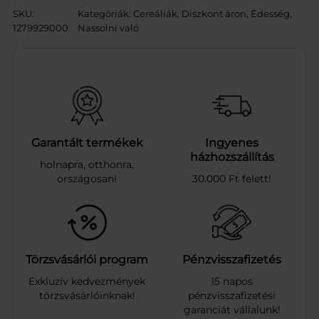
B
SKU:
Kategóriák:
Cereáliák
, 
Diszkont áron
, 
Édesség,
O
1279929000
Nassolni való
N
A
B
A
N
Á
N
O
Garantált termékek
Ingyenes
S
házhozszállítás
holnapra, otthonra,
S
országosan!
30.000 Ft felett!
Z
E
L
E
T
K
Törzsvásárlói program
Pénzvisszafizetés
A
Exkluzív kedvezmények
15 napos
K
törzsvásárlóinknak!
pénzvisszafizetési
A
garanciát vállalunk!
Ó