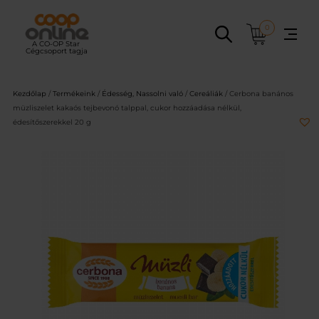
Ugrás
a
0
tartalomhoz
Kezdőlap
/
Termékeink
/
Édesség, Nassolni való
/
Cereáliák
/ Cerbona banános
müzliszelet kakaós tejbevonó talppal, cukor hozzáadása nélkül,
édesítőszerekkel 20 g