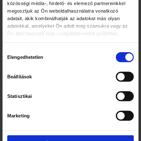
közösségi média-, hirdető- és elemező partnereinkkel
Édesítőszer: maltitszirup
megosztjuk az Ön weboldalhasználatra vonatkozó
Extrudált gabonapelyhek 23%
adatait, akik kombinálhatják az adatokat más olyan
(kukoricadara 80%, teljes kiőrlésű
adatokkal, amelyeket Ön adott meg számukra vagy az
búzadara 12%, rizsliszt 6%,étkezési só,
Ön által használt más szolgáltatásokból gyűjtöttek.
zsírszegény kakaópor, csomósodást
gátló anyag: kalcium-karbonát,
Hozzájárulás
emulgeálószer: zsírsavak mono- és
Elengedhetetlen
kiválasztása
digliceridjei)
Kakaós tejbevonómassza édesítőszerrel
19% [édesítőszer: maltit; teljes
Beállítások
mértékben és részben hidrogénezett
növényi zsír (pálmamag), zsírszegény
Statisztikai
kakaópor 8,8%, sovány tejpor 8%,
tejsavópor, emulgeálószerek: lecitin és
poliglicerin-poliricinoleát; aromák]
Marketing
Lapított zabpehely 11%
Növényi zsír (pálma)
Kókuszreszelék