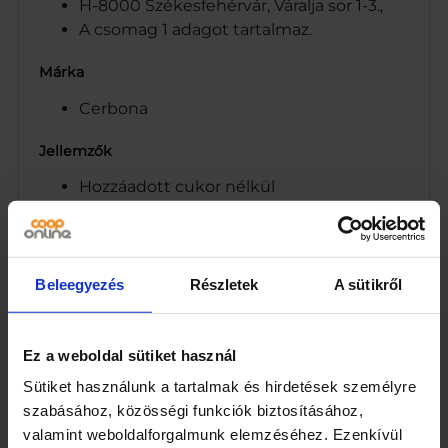
H-8000 Székesfehérvár, Váralja sor 1-3.,
A csomag 1 adagot tartalmaz.
Márka
Cerbona
Jellemzők
Hozzáadott cukor nélkül
Természetes módon előforduló cukrokat
tartalmaz
Kiszerelés
Beleegyezés
Részletek
A sütikről
20
Egység (szabadon)
Ez a weboldal sütiket használ
Sütiket használunk a tartalmak és hirdetések személyre
g
szabásához, közösségi funkciók biztosításához,
Összetevők
valamint weboldalforgalmunk elemzéséhez. Ezenkívül