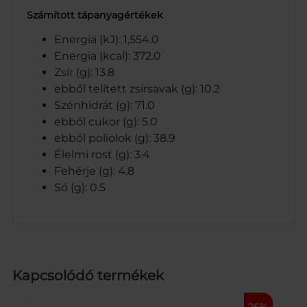
Számított tápanyagértékek
Energia (kJ): 1,554.0
Energia (kcal): 372.0
Zsír (g): 13.8
ebből telített zsírsavak (g): 10.2
Szénhidrát (g): 71.0
ebből cukor (g): 5.0
ebből poliolok (g): 38.9
Élelmi rost (g): 3.4
Fehérje (g): 4.8
Só (g): 0.5
Kapcsolódó termékek