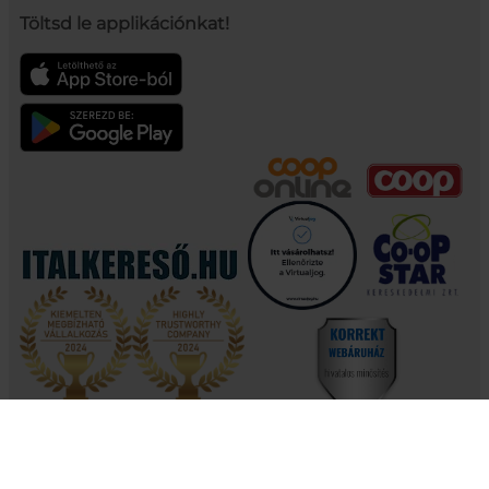
Töltsd le applikációnkat!