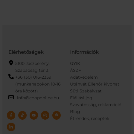
Elérhetőségek
Információk
5100 Jászberény,
GYIK
Szabadság tér 3.
ÁSZF
+36 (30) 016-2359
Adatvédelem
(munkanapokon 10-16
Utánvét Ellenőr kivonat
óra között)
Süti Szabályzat
info@cooponline.hu
Elállási jog
Szavatosság, reklamáció
Blog
Étrendek, receptek