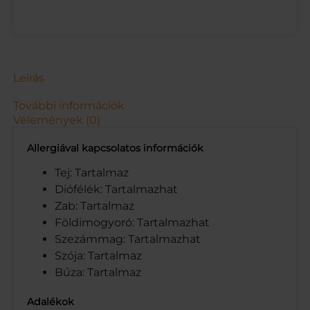
S
T
E
J
B
.
Leírás
2
0
További információk
G
Vélemények (0)
m
e
Allergiával kapcsolatos információk
n
n
Tej: Tartalmaz
y
Diófélék: Tartalmazhat
i
Zab: Tartalmaz
s
Földimogyoró: Tartalmazhat
é
Szezámmag: Tartalmazhat
g
Szója: Tartalmaz
Búza: Tartalmaz
Adalékok