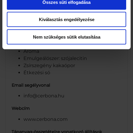
Nedvesítőszer: szorbit
Összes süti elfogadása
Fagyasztva szárított banán darabok 1,5%
Csokoládé darabkák édesítőszerrel 1%
Kiválasztás engedélyezése
(édesítőszer: eritrit; kakaómassza,
kakaóvaj, emulgeálószer: lecitin)
Nem szükséges sütik elutasítása
Kakaómassza
Színezék: karamell
Aroma
Emulgeálószer: szójalecitin
Zsírszegény kakaópor
Étkezési só
Email segélyvonal
info@cerbona.hu
Webcím
www.cerbona.com
Tápanyag-összetételre vonatkozó állítások