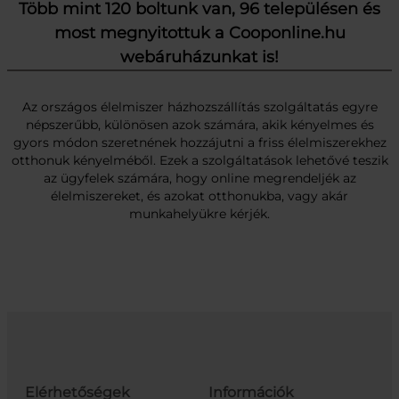
Több mint 120 boltunk van, 96 településen és
most megnyitottuk a Cooponline.hu
webáruházunkat is!
Az országos élelmiszer házhozszállítás szolgáltatás egyre
népszerűbb, különösen azok számára, akik kényelmes és
gyors módon szeretnének hozzájutni a friss élelmiszerekhez
otthonuk kényelméből. Ezek a szolgáltatások lehetővé teszik
az ügyfelek számára, hogy online megrendeljék az
élelmiszereket, és azokat otthonukba, vagy akár
munkahelyükre kérjék.
Elérhetőségek
Információk