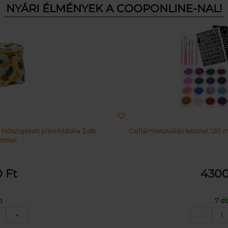
NYÁRI ÉLMÉNYEK A COOPONLINE-NAL!
 Hőszigetelt pikniktáska 2 db
Csillámtetoválás készlet 120 m
éttel
0
Ft
430
b
7 d
nanász
C
+
–
intás
k