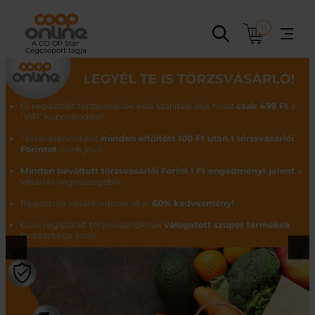
Ugrás
a
0
tartalomhoz