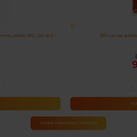
al, jóddal, B12-, D2- és E-
BIO Lencse spirál
Or
Cu
pr
pr
wa
is:
11
91
–
ULA
M
KO
ség
TOVÁBBI FUNKCIONÁLIS TERMÉKEK