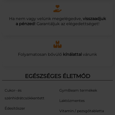
Ha nem vagy velünk megelégedve,
visszaadjuk
a pénzed
! Garantáljuk az elégedettséget!
Folyamatosan bővülő
kínálattal
várunk
EGÉSZSÉGES ÉLETMÓD
Cukor- és
GymBeam termékek
szénhidrátcsökkentett
Laktózmentes
Édesítőszer
Vitamin / pezsgőtabletta