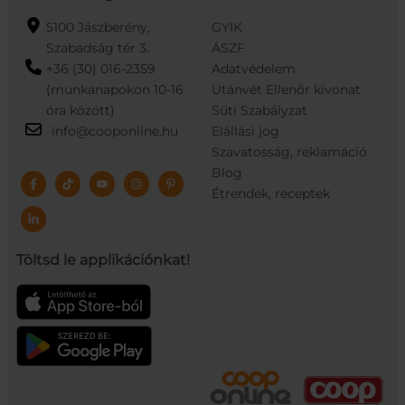
5100 Jászberény,
GYIK
Szabadság tér 3.
ÁSZF
+36 (30) 016-2359
Adatvédelem
(munkanapokon 10-16
Utánvét Ellenőr kivonat
óra között)
Süti Szabályzat
info@cooponline.hu
Elállási jog
Szavatosság, reklamáció
Blog
Étrendek, receptek
Töltsd le applikációnkat!