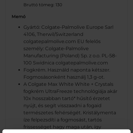
Bruttó tömeg: 130
Memó
Gyártó: Colgate-Palmolive Europe Sarl
4106, Therwil/Switzerland
colgatepalmolive.com EU felelős
személy: Colgate-Palmolive
Manufacturing (Poland) Sp. z o.o. PL-58-
100 Swidnica colgatepalmolive.com
Fogkrém. Használd naponta kétszer.
Fogmosásonként használj 1,3 g-ot.
A Colgate Max White White + Crystals
fogkrém UltraFreeze technológiája akár
10x hosszabban tartó* hűsítő érzetet
nyújt, és segít visszaadni a fogaid
természetes fehérségét. Kristálymenta
íze felpezsdíti a fogmosást, tartós
frissességet hagy maga után, így