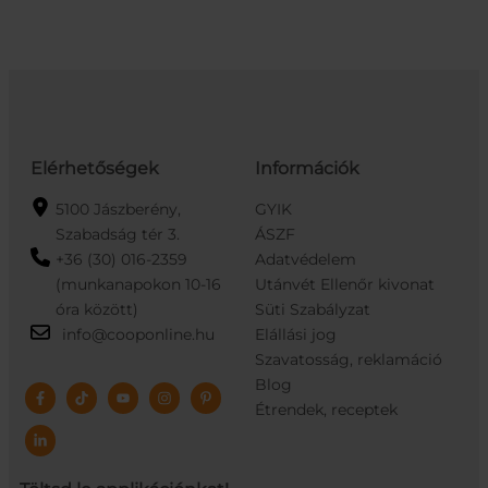
Elérhetőségek
Információk
5100 Jászberény,
GYIK
Szabadság tér 3.
ÁSZF
+36 (30) 016-2359
Adatvédelem
(munkanapokon 10-16
Utánvét Ellenőr kivonat
óra között)
Süti Szabályzat
info@cooponline.hu
Elállási jog
Szavatosság, reklamáció
Blog
Étrendek, receptek