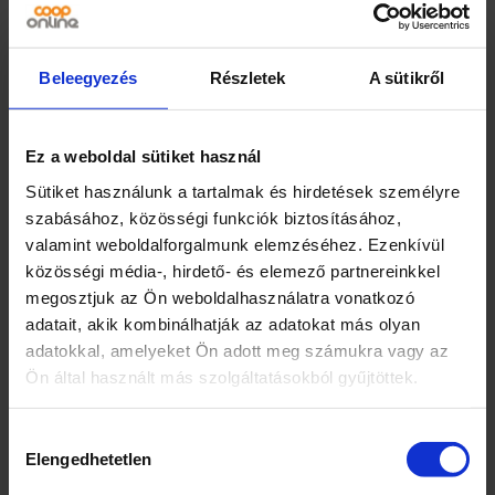
feltöltődve és magabiztosan kezdheted
a napot. Minden használatkor azonnali,
kellemes felfrissülést biztosít. Keltsd
Beleegyezés
Részletek
A sütikről
életre legfrissebb éned az új UltraFreeze-
el. *Hagyományos fluoridos fogkrémhez
képest.
Ez a weboldal sütiket használ
Colgate-Palmolive Kft., H 1119 Budapest,
Fehérvári út 97-99. 6. em, Információs
Sütiket használunk a tartalmak és hirdetések személyre
zöld szám: 06 80 180 261
szabásához, közösségi funkciók biztosításához,
Keltsd életre legfrissebb éned a Colgate
valamint weboldalforgalmunk elemzéséhez. Ezenkívül
Max White White + Crystals fogkrémmel.
közösségi média-, hirdető- és elemező partnereinkkel
A frissességet az UltraFreeze technológia
megosztjuk az Ön weboldalhasználatra vonatkozó
biztosítja, emellett segít visszaadni a
adatait, akik kombinálhatják az adatokat más olyan
fogaid természetes fehérségét.
adatokkal, amelyeket Ön adott meg számukra vagy az
Colgate-Palmolive Kft., H 1119 Budapest,
Ön által használt más szolgáltatásokból gyűjtöttek.
Fehérvári út 97-99. 6. em, Információs
zöld szám: 06 80 180 261
Hozzájárulás
Colgate-Palmolive Kft., H 1119 Budapest,
Elengedhetetlen
kiválasztása
Fehérvári út 97-99. 6. em