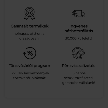
F
O
G
K
R
É
Garantált termékek
Ingyenes
M
házhozszállítás
holnapra, otthonra,
M
országosan!
30.000 Ft felett!
A
X
W
H
I
T
Törzsvásárlói program
Pénzvisszafizetés
E
Exkluzív kedvezmények
15 napos
7
törzsvásárlóinknak!
pénzvisszafizetési
5
garanciát vállalunk!
M
L
m
e
n
n