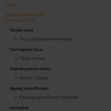
y
Leírás
i
s
További információk
é
Vélemények (0)
g
Tárolási típus
Típus: Szobahőmérsékletű
Csomagolási típus
Típus: Karton
Szabványosított márka
Márka: Colgate
Egység (specifikusan)
Egység (specifikus): Darab(ok)
Azonosítás