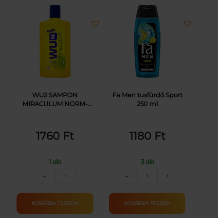
WU2 SAMPON
Fa Men tusfürdő Sport
MIRACULUM NORM-
250 ml
ZSÍROS 1L
1760
Ft
1180
Ft
1 db
3 db
WU2
FA
–
+
–
+
SAMPON
MEN
MIRACULUM
TUSFÜRDŐ
NORM-
ACTIVE
KOSÁRBA TESZEM
KOSÁRBA TESZEM
ZSÍROS
SPORT