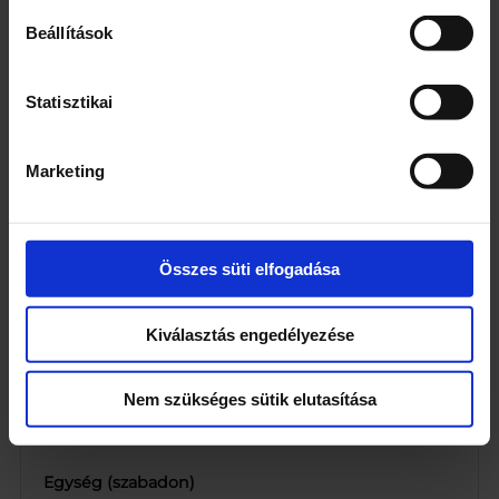
7 év alatti gyermek ne használja!
Beállítások
Márka
Colgate
Statisztikai
Jellemzők
Marketing
A frissességet az UltraFreeze technológia
biztosítja
Segít visszaadni a fogaid természetes
fehérségét
Összes süti elfogadása
Azonnali frissesség
Felélénkíti a fogmosás élményét
Kiválasztás engedélyezése
Hosszan tartó frissességet áraszt
Kiszerelés
Nem szükséges sütik elutasítása
75
Egység (szabadon)