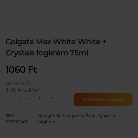
Colgate Max White White +
Crystals fogkrém 75ml
1060
Ft
14133 Ft / l
2 db készleten
C
–
+
KOSÁRBA TESZEM
O
L
G
SKU:
Kategóriák:
Szájápolás
, 
Szépségápolás,
A
1139330000
higiénia
T
E