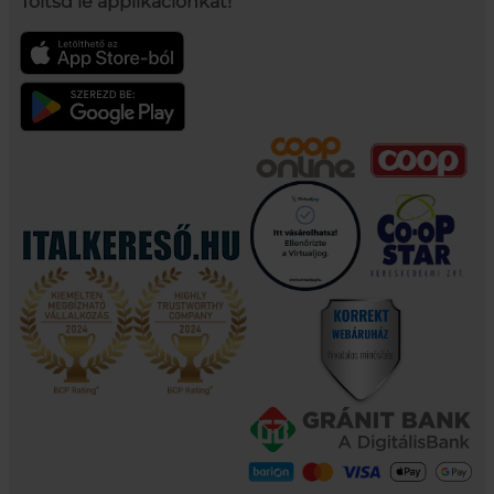
Töltsd le applikációnkat!