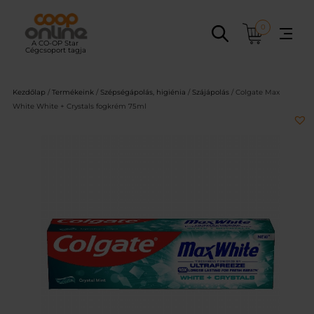
Ugrás
a
0
tartalomhoz
Kezdőlap
/
Termékeink
/
Szépségápolás, higiénia
/
Szájápolás
/ Colgate Max
White White + Crystals fogkrém 75ml