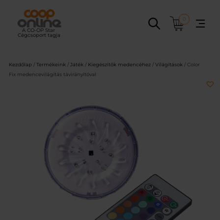
Ugrás
a
0
tartalomhoz
Kezdőlap
/
Termékeink
/
Játék
/
Kiegészítők medencéhez
/
Világítások
/ Color
Fix medencevilágítás távirányítóval