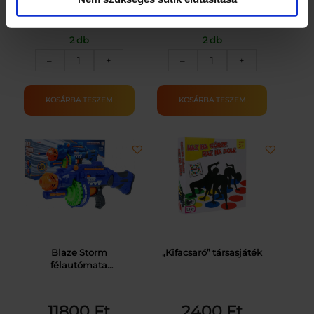
10300
Ft
6000
Ft
2 db
2 db
Táncos
Zsoké
–
+
–
+
szőnyeg
baba
mennyiség
lóval
mennyiség
KOSÁRBA TESZEM
KOSÁRBA TESZEM
Blaze Storm
„Kifacsaró” társasjáték
félautómata
játékpuska-kék
11800
Ft
2400
Ft