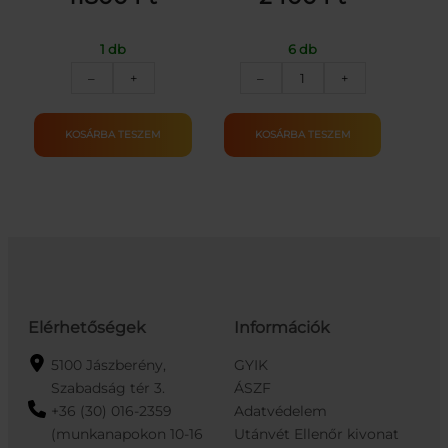
1 db
6 db
Blaze
"Kifacsaró"
–
+
–
+
Storm
társasjáték
félautómata
mennyiség
játékpuska-
KOSÁRBA TESZEM
KOSÁRBA TESZEM
kék
mennyiség
Elérhetőségek
Információk
5100 Jászberény,
GYIK
Szabadság tér 3.
ÁSZF
+36 (30) 016-2359
Adatvédelem
(munkanapokon 10-16
Utánvét Ellenőr kivonat