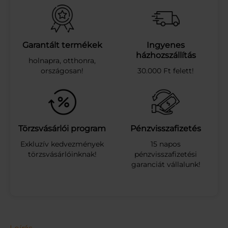
m
e
d
e
n
Garantált termékek
Ingyenes
c
házhozszállítás
holnapra, otthonra,
e
országosan!
30.000 Ft felett!
v
i
l
á
g
í
Törzsvásárlói program
Pénzvisszafizetés
t
Exkluzív kedvezmények
15 napos
á
törzsvásárlóinknak!
pénzvisszafizetési
s
garanciát vállalunk!
t
á
v
i
r
á
n