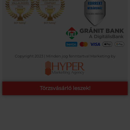
Copyright 2023 | Minden jog fenntartva! Marketing by
Törzsvásárló leszek!
COOP ONLINE – TÖRZSVÁSÁRLÓI PROGRAM
A Coop Online-nál értékeljük hűséged, így létre hoztunk egy
törzsvásárlói programot, amely azonnali kedvezményekre,
pontgyűjtésre és beváltásra, illetve további szuper ajánlatokra