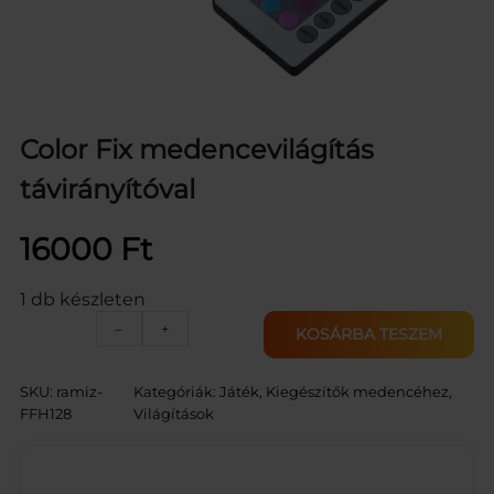
Color Fix medencevilágítás
távirányítóval
16000
Ft
1 db készleten
C
–
+
KOSÁRBA TESZEM
o
l
o
SKU:
ramiz-
Kategóriák:
Játék
, 
Kiegészítők medencéhez
, 
r
FFH128
Világítások
F
i
x