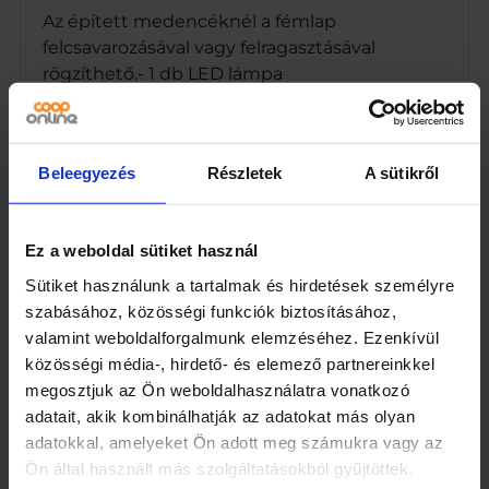
Az épített medencéknél a fémlap
felcsavarozásával vagy felragasztásával
rögzíthető.- 1 db LED lámpa
– Többszínű világítás
– Mérete: 14 cm átmérő
Beleegyezés
Részletek
A sütikről
– Távirányítóval vezérelhető
Ez a weboldal sütiket használ
– Változtatható színek
Sütiket használunk a tartalmak és hirdetések személyre
szabásához, közösségi funkciók biztosításához,
– Állítható fényerő
valamint weboldalforgalmunk elemzéséhez. Ezenkívül
– Többféle szín áttűnési programmód
közösségi média-, hirdető- és elemező partnereinkkel
megosztjuk az Ön weboldalhasználatra vonatkozó
– 3 db AA elemmel működik, mely nem
adatait, akik kombinálhatják az adatokat más olyan
tartozéka a csomagnak
adatokkal, amelyeket Ön adott meg számukra vagy az
Ön által használt más szolgáltatásokból gyűjtöttek.
– Egyszerű, gyors telepítésA doboz tartalma: 1