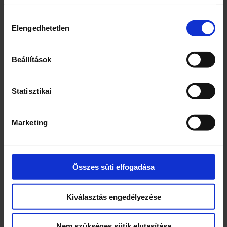
db lámpa, 1 db távirányító és 1 db fém lemez.
Hozzájárulás
Elengedhetetlen
kiválasztása
Beállítások
Kapcsolódó termékek
Statisztikai
Marketing
Összes süti elfogadása
Táncos szőnyeg
Zsoké baba lóval
Kiválasztás engedélyezése
Nem szükséges sütik elutasítása