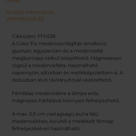
Leírás
y
í
További információk
t
Vélemények (0)
ó
v
a
Cikkszám: FFH128
l
A Color Fix medencevilágítás rendkívül
m
gyorsan, egyszerűen és a medencefal
e
megbontása nélkül telepíthető. Mágnesesen
n
rögzül a medencefalra. Használható
n
y
napernyőn, sátorban és melléképületben is. A
i
dobozban lévő távirányítóval vezérelhető.
s
é
Fémfalas medencékre a lámpa erős
g
mágneses hátfalával könnyen felhelyezhető.
A max. 0,5 cm vastagságú puha falú
medencékhez, kívülről a mellékelt fémlap
felhelyezésével használható.