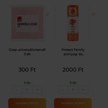
Coop univerzális kendő
Protect Family
3 db
szúnyog- és
kullancsriasztó aeroszol
150 ml
300
Ft
2000
Ft
5 db
5 db
COOP
PROTECT
–
+
–
+
UNIVERZÁLIS
SZÚNYOG-
KENDŐ
KULLANCS
3DB
R.AER
KOSÁRBA TESZEM
KOSÁRBA TESZEM
mennyiség
150ML