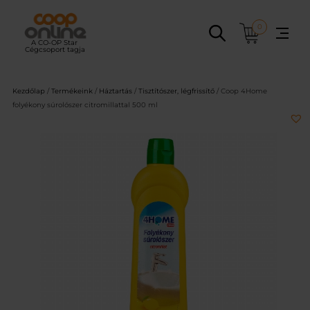
Ugrás
a
0
tartalomhoz
Kezdőlap
/
Termékeink
/
Háztartás
/
Tisztítószer, légfrissítő
/ Coop 4Home
folyékony súrolószer citromillattal 500 ml