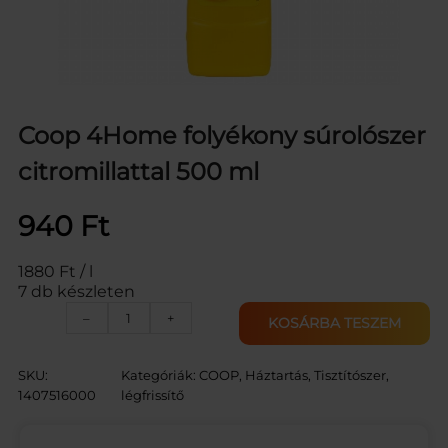
Coop 4Home folyékony súrolószer
citromillattal 500 ml
940
Ft
1880 Ft / l
7 db készleten
C
–
+
KOSÁRBA TESZEM
O
O
P
SKU:
Kategóriák:
COOP
, 
Háztartás
, 
Tisztítószer,
4
1407516000
légfrissítő
H
O