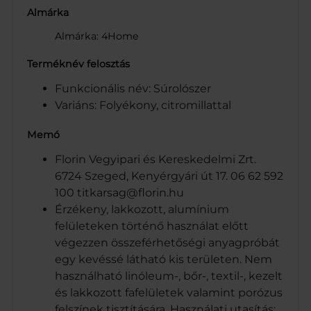
Almárka
Almárka: 4Home
Terméknév felosztás
Funkcionális név: Súrolószer
Variáns: Folyékony, citromillattal
Memó
Florin Vegyipari és Kereskedelmi Zrt.
6724 Szeged, Kenyérgyári út 17. 06 62 592
100 titkarsag@florin.hu
Érzékeny, lakkozott, alumínium
felületeken történő használat előtt
végezzen összeférhetőségi anyagpróbát
egy kevéssé látható kis területen. Nem
használható linóleum-, bőr-, textil-, kezelt
és lakkozott fafelületek valamint porózus
felszínek tisztítására. Használati utasítás: