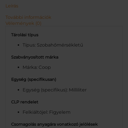
L
Leírás
.
5
További információk
0
Vélemények (0)
0
M
Tárolási típus
L
m
Típus: Szobahőmérsékletű
e
n
Szabványosított márka
n
Márka: Coop
y
i
s
Egység (specifikusan)
é
Egység (specifikus): Milliliter
g
CLP rendelet
Felkiáltójel: Figyelem
Csomagolás anyagára vonatkozó jelölések