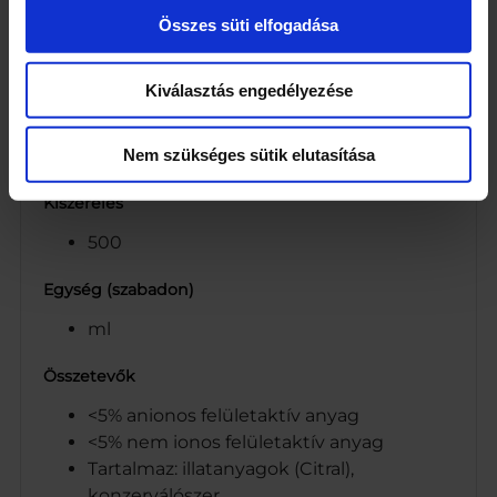
Tel.: +36 (1) 455-5400, www.coop.hu ETTSZ
Összes süti elfogadása
Tel: 06 80 20 11 99
1097 Budapest, Albert Flórián út 10.
Kiválasztás engedélyezése
Márka
Coop
Nem szükséges sütik elutasítása
Kiszerelés
500
Egység (szabadon)
ml
Összetevők
<5% anionos felületaktív anyag
<5% nem ionos felületaktív anyag
Tartalmaz: illatanyagok (Citral),
konzerválószer