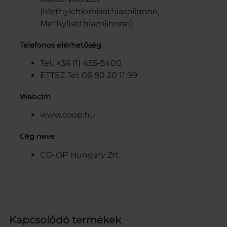
(Methylchloroisothiazolinone,
Methylisothiazolinone)
Telefonos elérhetőség
Tel.: +36 (1) 455-5400
ETTSZ Tel: 06 80 20 11 99
Webcím
www.coop.hu
Cég neve
CO-OP Hungary Zrt.
Kapcsolódó termékek