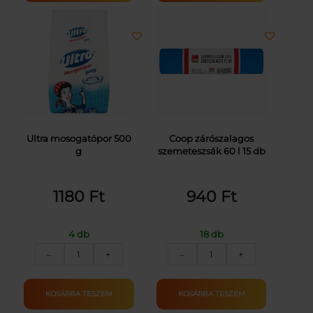
mennyiség
Ultra mosogatópor 500
Coop zárószalagos
g
szemeteszsák 60 l 15 db
1180
Ft
940
Ft
4 db
18 db
ULTRA
COOP
–
+
–
+
MOSOGATÓPOR
SZEMETESZSÁK
500G
ZÁRÓSZALAGOS
mennyiség
60L
KOSÁRBA TESZEM
KOSÁRBA TESZEM
15DB