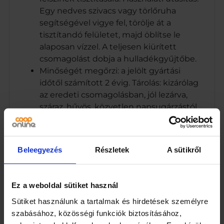
Egy nedves szivacs vagy törlőruha
segítségével vigye fel, törölje át a
tisztítandó felületet, majd öblítse le
alaposan vízzel. A teljesen kiürített
csomagolást dobja a hulladékgyűjtőbe.
Minőségét megőrzi: a jelölt gyártási
időtől számított 2 évig. Tárolás: kizárólag
az eredeti csomagolásban, jól lezárva,
száraz, hűvös, közvetlen napsugárzástól
védett helyen.
CO-OP Hungary Zrt., 1097 Budapest,
Albert Flórián út 10. Tel.: +36 (1) 455-5400,
Beleegyezés
Részletek
A sütikről
www.coop.hu ETTSZ Tel: 06 80 20 11 99
Természetes eredetű ásványi anyaggal
karcmentesen tisztít, és kiváló zsíroldó
Ez a weboldal sütiket használ
hatással gondoskodik a kifogástalan
Sütiket használunk a tartalmak és hirdetések személyre
tisztaságról krómozott-, nemesacél-,
szabásához, közösségi funkciók biztosításához,
kerámia-, zománcozott és műanyag