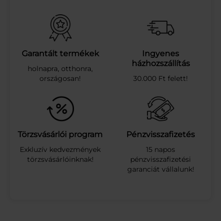
M
E
F
O
L
Y
Garantált termékek
Ingyenes
É
házhozszállítás
holnapra, otthonra,
K
országosan!
30.000 Ft felett!
O
.
S
Ú
R
.
Törzsvásárlói program
Pénzvisszafizetés
S
Exkluzív kedvezmények
15 napos
Z
törzsvásárlóinknak!
pénzvisszafizetési
.
garanciát vállalunk!
C
I
T
.
I
L