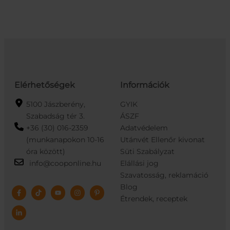
mennyiség
Elérhetőségek
Információk
5100 Jászberény,
GYIK
Szabadság tér 3.
ÁSZF
+36 (30) 016-2359
Adatvédelem
(munkanapokon 10-16
Utánvét Ellenőr kivonat
óra között)
Süti Szabályzat
info@cooponline.hu
Elállási jog
Szavatosság, reklamáció
Blog
Étrendek, receptek