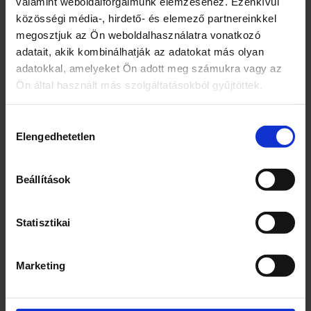
valamint weboldalforgalmunk elemzéséhez. Ezenkívül
felületeken.
közösségi média-, hirdető- és elemező partnereinkkel
FIGYELEM. Súlyos szemirritációt okoz.
megosztjuk az Ön weboldalhasználatra vonatkozó
Gyermekektől elzárva tartandó. A
adatait, akik kombinálhatják az adatokat más olyan
használatot követően a kezet alaposan
adatokkal, amelyeket Ön adott meg számukra vagy az
meg kell mosni. Szemvédő használata
Ön által használt más szolgáltatásokból gyűjtöttek.
kötelező. SZEMBE KERÜLÉS ESETÉN:
Több percig tartó óvatos öblítés vízzel.
Adott esetben a kontaktlencsék
Hozzájárulás
Elengedhetetlen
eltávolítása, ha könnyen megoldható. Az
kiválasztása
öblítés folytatása. Ha szemirritáció nem
múlik el, orvosi ellátást kell kérni. Orvosi
Beállítások
tanácsadás esetén tartsa kéznél a
termék edényét vagy címkéjét. 5-klór-2-
metil-4-izotiazolin-3-on [EINECS: 247-
Statisztikai
500-7] és 2-metil-4-izotiazolin-3-on
[EINECS: 220-239-6] (3:1) keveréket
Marketing
tartalmaz. Allergiás reakciót válthat ki.
Kizárólagos forgalmazó: CO-OP Hungary
Zrt., 1097 Budapest, Albert Flórián út 10.