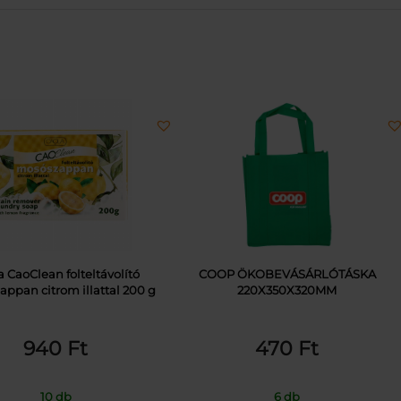
a CaoClean folteltávolító
COOP ÖKOBEVÁSÁRLÓTÁSKA
ppan citrom illattal 200 g
220X350X320MM
940
Ft
470
Ft
10 db
6 db