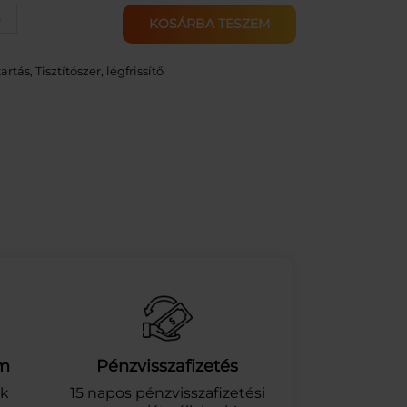
+
KOSÁRBA TESZEM
artás
, 
Tisztítószer, légfrissítő
am
Pénzvisszafizetés
ek
15 napos pénzvisszafizetési