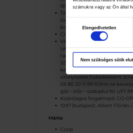
látható helyen. Használat után
számukra vagy az Ön által ha
Tárolás: kizárólag az eredeti cs
lúgos tisztítószerektől, hipokl
Hozzájárulás
bontatlan csomagolásban a jelöl
Elengedhetetlen
kiválasztása
CO-OP Hungary Zrt., 1097 Budap
VESZÉLY. Tartalmaz: Sósav 20%-
Légúti irritációt okozhat. Orv
tartandó. Védőkesztyű és szemv
Nem szükséges sütik elut
SZEMBE KERÜLÉS ESETÉN: Több p
könnyen megoldható. Az öblít
elhelyezése hulladékként: a hel
06 80 20 11 99 SOHA ne keverje
gáz – klór – szabadul fel. UF
Kizárólagos forgalmazó: CO-OP 
1097 Budapest, Albert Flórián ú
Márka
Coop