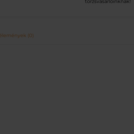
törzsvásárlóinknak!
A
V
1
L
m
e
élemények (0)
n
n
y
i
s
é
g