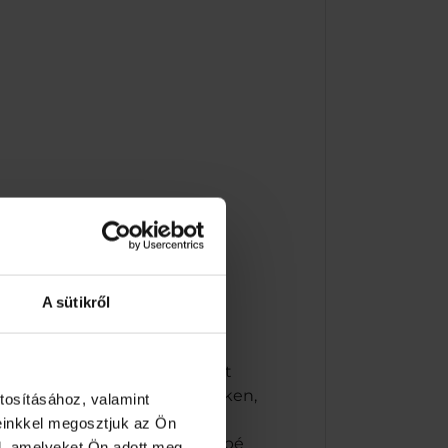
A sütikről
ail: klorid@klorid.hu
t a termékkel, hagyja egy-két
és egyéb érzékeny fémfelületeken,
tosításához, valamint
asználható sérült bevonatú
einkkel megosztjuk az Ön
érhetőségi próbát egy kevésbé
l, amelyeket Ön adott meg