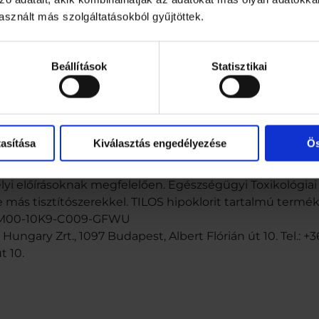
 a flakont mindig szorosan zárja vissza és mosson kezet.
sznált más szolgáltatásokból gyűjtöttek.
omagolásban, jól lezárva, száraz, hűvös, jól szellőző helye
oritoktól elkülönítve. Minőségét megőrzi: az előírt tárol
t gyártási időtől számított 3 évig.
Beállítások
Statisztikai
est, Albert Flórián út 10. Tel.: +36(1)455-5400 www.coop
os oldat. Fémekre korrozív hatású lehet. Súlyos égési s
osi tanácsadás esetén tartsa kéznél a termék edényét va
édő használata kötelező. LENYELÉS ESETÉN: A szájat ki k
asítása
Kiválasztás engedélyezése
Ös
ercig tartó óvatos öblítés vízzel. Adott esetben a kont
és folytatása. Azonnal forduljon TOXIKOLÓGIAI KÖZPON
yi előírásoknak megfelelően. Egészségügyi Toxikológiai T
 más tisztítószerekkel. TILOS hipoklorit tartalmú termé
I: RM00-10K9-C009-GFWU
Hungary Zrt., 1097 Budapest, Albert Flórián út 10. Tel.: 
t 10.