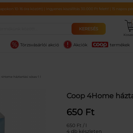
pokon 10-16 óra között)
|
Ingyenes kiszállítás 30.000 Ft felett!
|
15 napos pén
KERESÉS
Kosa
Törzsvásárlói akció
Akciók
termékek
 4Home háztartási sósav 1 l
Coop 4Home háztart
650
Ft
650 Ft / l
4 db készleten