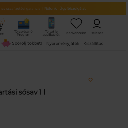
zvisszafizetési garancia!
|
Rólunk
|
Ügyfélszolgálat
0
ram
Spórolj többet!
Nyereményjáték
Kiszállítás
ási sósav 1 l