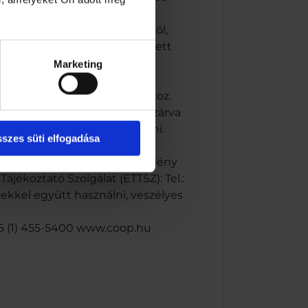
n, élelmiszerektől, takarmánytól,
ási körülmények betartása mellett
Marketing
.hu
érülést és szemkárosodást okoz.
gy címkéjét. Gyermekektől elzárva
ell öblíteni. TILOS hánytatni.
szes süti elfogadása
aktlencsék eltávolítása, ha
THOZ/orvoshoz. A tartalom/edény
ájékoztató Szolgálat (ETTSZ): Tel.:
kekkel együtt használni, veszélyes
+36 (1) 455-5400 www.coop.hu