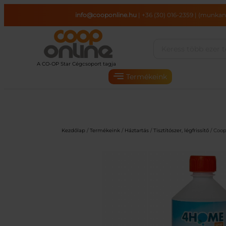
Ugrás
info@cooponline.hu
|
+36 (30) 016-2359
|
(munkana
a
tartalomhoz
Termékeink
Kezdőlap
/
Termékeink
/
Háztartás
/
Tisztítószer, légfrissítő
/ Coop