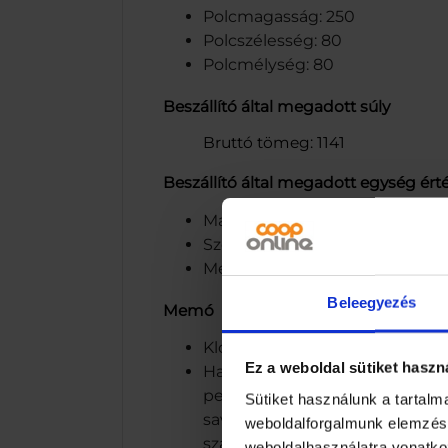
Polcmagasság: 250
Polcszélesség: 80
Polcmélység: 80
Beszállító által megadott súly
Bruttó tömeg: 1141
Beszállító által megadott egység ért
Magasság: 250
Szélesség: 80
Mélység: 80
Beleegyezés
Memó
Klorid Zrt., 4150 Püspökladány,
Ez a weboldal sütiket haszn
Használati utasítás: Erős vízk
percig hatni, majd alaposan öb
Sütiket használunk a tartal
savnak nem ellenálló mészkő-,
weboldalforgalmunk elemzésé
szanitereken, porózus csempe
weboldalhasználatra vonatko