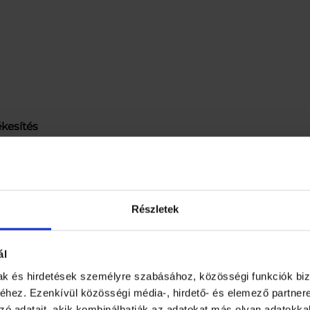
ékesítés
Részletek
 Község dűlő 1., Magyarország Telefon: +36 54/451-308 E-m
ál
őlerakódások esetén nedvesítse be a szennyezett felülete
lítse le tiszta vízzel. Fontos! Ne alkalmazza krómozott 
mak és hirdetések személyre szabásához, közösségi funkciók biz
 márvány-, kerámiafelületek vízkőmentesítésére. Nem h
hez. Ezenkívül közösségi média-, hirdető- és elemező partner
felületeken. Kétség esetén előzetesen végezzen összef
zó adatait, akik kombinálhatják az adatokat más olyan adatokka