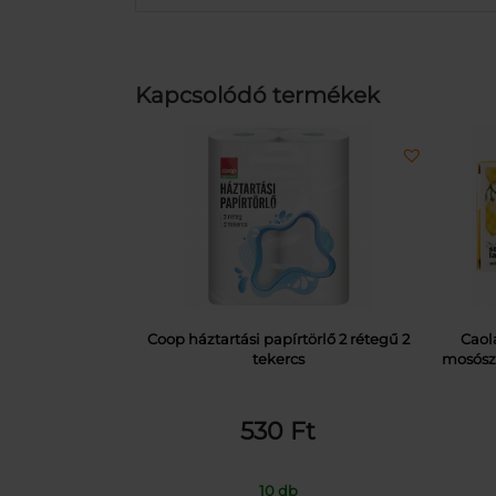
Kapcsolódó termékek
Coop háztartási papírtörlő 2 rétegű 2
Caol
tekercs
mosósza
530
Ft
10 db