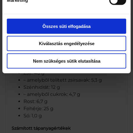
Összetevők
99% pirított földimogyoró
1% étkezési só
Összes süti elfogadása
Cég neve
CO-OP Hungary Zrt.
Kiválasztás engedélyezése
Tápanyagok
Nem szükséges sütik elutasítása
Energia: 2385 kJ/575 kcal
Zsír: 46 g
– amelyből telített zsírsavak: 5,3 g
Szénhidrát: 12 g
– amelyből cukrok: 4,7 g
Rost: 6,7 g
Fehérje: 25 g
Só: 1,0 g
Számított tápanyagértékek