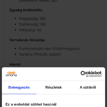
Számszerű méret: 250
Egység értékesítés
Magasság: 185
Szélesség: 138
Mélység: 40
Terméknév felosztás
Funkcionális név: Földimogyoró
Variáns: Pirított, sózott
Memó
Védőgázas csomagolásban.
Minőségét megőrzi (nap/hónap/év): a
csomagolás hátoldalán feltüntetett
Beleegyezés
Részletek
A sütikről
időpontig.
CO-OP Hungary Zrt. 1097 Budapest,
Albert Flórián út 10.
Ez a weboldal sütiket használ