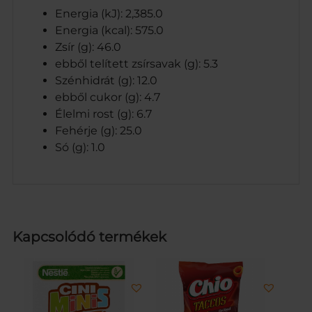
Energia (kJ): 2,385.0
Energia (kcal): 575.0
Zsír (g): 46.0
ebből telített zsírsavak (g): 5.3
Szénhidrát (g): 12.0
ebből cukor (g): 4.7
Élelmi rost (g): 6.7
Fehérje (g): 25.0
Só (g): 1.0
Kapcsolódó termékek