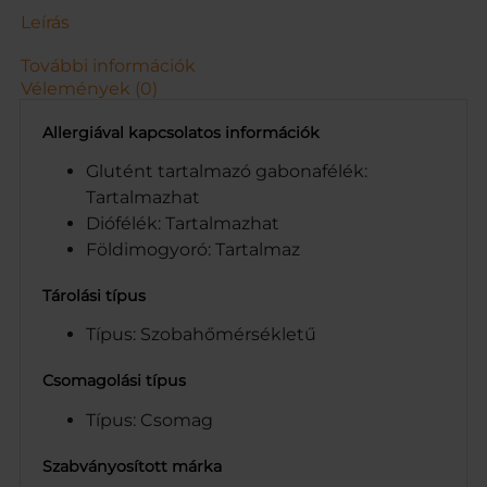
K
Leírás
.
2
További információk
5
Vélemények (0)
0
G
Allergiával kapcsolatos információk
m
e
Glutént tartalmazó gabonafélék:
n
Tartalmazhat
n
Diófélék: Tartalmazhat
y
Földimogyoró: Tartalmaz
i
s
Tárolási típus
é
g
Típus: Szobahőmérsékletű
Csomagolási típus
Típus: Csomag
Szabványosított márka