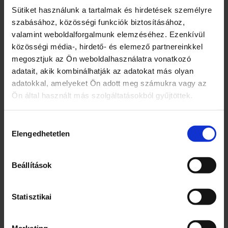
Coop – Jót jó áron!
Sütiket használunk a tartalmak és hirdetések személyre
CO-OP Hungary Zrt. 1097 Budapest,
szabásához, közösségi funkciók biztosításához,
Albert Flórián út 10.
valamint weboldalforgalmunk elemzéséhez. Ezenkívül
Földimogyoró pirított, sózott
közösségi média-, hirdető- és elemező partnereinkkel
1097 Budapest, Albert Flórián út 10.
megosztjuk az Ön weboldalhasználatra vonatkozó
adatait, akik kombinálhatják az adatokat más olyan
Márka
adatokkal, amelyeket Ön adott meg számukra vagy az
Coop
Ön által használt más szolgáltatásokból gyűjtöttek.
Jellemzők
Hozzájárulás
Olaj nélkül pirított
Elengedhetetlen
kiválasztása
Kiszerelés
Beállítások
250
Egység (szabadon)
Statisztikai
g
Marketing