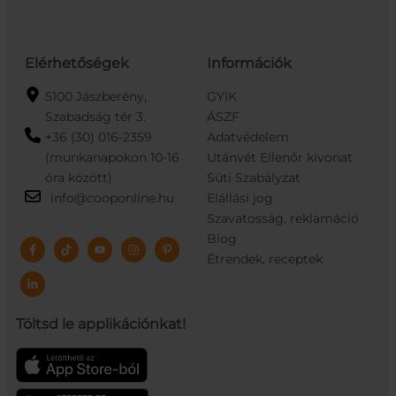
Elérhetőségek
Információk
5100 Jászberény,
GYIK
Szabadság tér 3.
ÁSZF
+36 (30) 016-2359
Adatvédelem
(munkanapokon 10-16
Utánvét Ellenőr kivonat
óra között)
Süti Szabályzat
info@cooponline.hu
Elállási jog
Szavatosság, reklamáció
Blog
Étrendek, receptek
Töltsd le applikációnkat!