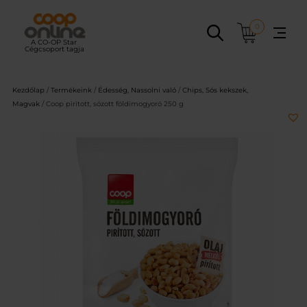
Ugrás
a
0
tartalomhoz
Kezdőlap
/
Termékeink
/
Édesség, Nassolni való
/
Chips, Sós kekszek,
Magvak
/ Coop pirított, sózott földimogyoró 250 g