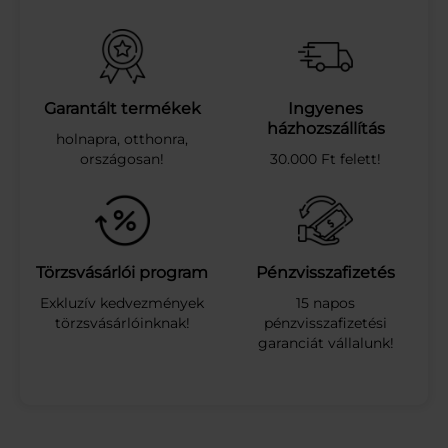
D
I
M
.
P
I
Garantált termékek
Ingyenes
R
házhozszállítás
holnapra, otthonra,
Í
országosan!
30.000 Ft felett!
T
.
S
Ó
Z
O
Törzsvásárlói program
Pénzvisszafizetés
T
Exkluzív kedvezmények
15 napos
T
törzsvásárlóinknak!
pénzvisszafizetési
O
garanciát vállalunk!
L
A
J
N
É
L