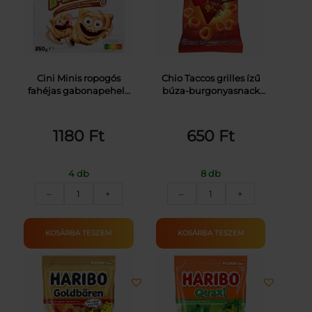
Cini Minis ropogós
Chio Taccos grilles ízű
fahéjas gabonapehely
búza-burgonyasnack
teljes kiőrlésű búzával,
65 g
vitaminokkal és vassal
250 g
1180
Ft
650
Ft
4 db
8 db
NESTLÉ
CHIO
–
+
–
+
CINI-
TACCOS
MINIS
65G
GABONAPEH.FAHÉJAS
mennyiség
KOSÁRBA TESZEM
KOSÁRBA TESZEM
250G
mennyiség