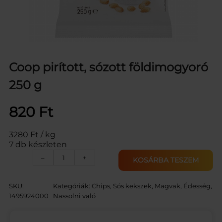
Coop pirított, sózott földimogyoró
250 g
820
Ft
3280 Ft / kg
7 db készleten
C
–
+
KOSÁRBA TESZEM
O
O
P
SKU:
Kategóriák:
Chips, Sós kekszek, Magvak
, 
Édesség,
F
1495924000
Nassolni való
Ö
L