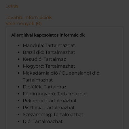
s
Leírás
é
g
További információk
Vélemények (0)
Allergiával kapcsolatos információk
Mandula: Tartalmazhat
Brazil dió: Tartalmazhat
Kesudió: Tartalmaz
Mogyoró: Tartalmazhat
Makadámia dió / Queenslandi dió:
Tartalmazhat
Diófélék: Tartalmaz
Földimogyoró: Tartalmazhat
Pekándió: Tartalmazhat
Pisztácia: Tartalmazhat
Szezámmag: Tartalmazhat
Dió: Tartalmazhat