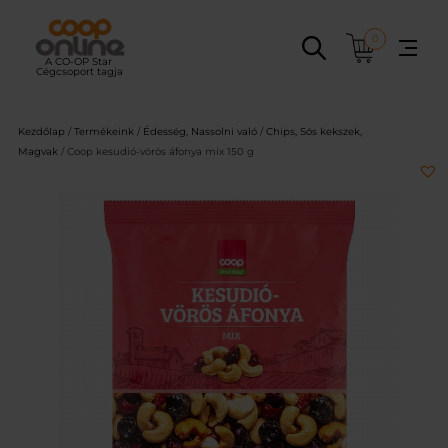
Ugrás
a
0
tartalomhoz
Kezdőlap
/
Termékeink
/
Édesség, Nassolni való
/
Chips, Sós kekszek,
Magvak
/ Coop kesudió-vörös áfonya mix 150 g