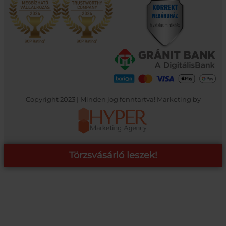
Copyright 2023 | Minden jog fenntartva! Marketing by
Törzsvásárló leszek!
COOP ONLINE – TÖRZSVÁSÁRLÓI PROGRAM
A Coop Online-nál értékeljük hűséged, így létre hoztunk egy
törzsvásárlói programot, amely azonnali kedvezményekre,
pontgyűjtésre és beváltásra, illetve további szuper ajánlatokra