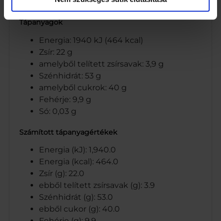
CO-OP Hungary Zrt.
Tápanyagok
Energia: 1940 kJ (464 kcal)
Zsír: 22 g
amelyből telített zsírsavak: 3,9 g
Szénhidrát: 53 g
amelyből cukrok: 40 g
Fehérje: 9,9 g
Só: 0,03 g
Számított tápanyagértékek
Energia (kJ): 1,940.0
Energia (kcal): 464.0
Zsír (g): 22.0
ebből telített zsírsavak (g): 3.9
Szénhidrát (g): 53.0
ebből cukor (g): 40.0
Fehérje (g): 9.9