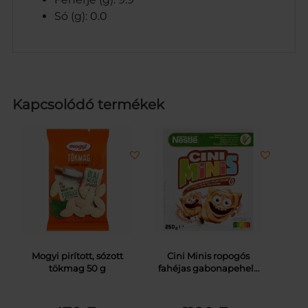
Só (g): 0.0
Kapcsolódó termékek
Mogyi pirított, sózott
Cini Minis ropogós
tökmag 50 g
fahéjas gabonapehely
teljes kiőrlésű búzával,
vitaminokkal és vassal
250 g