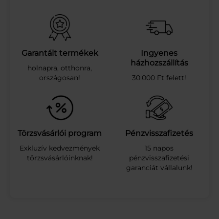
U
D
I
Ó
Á
F
Garantált termékek
Ingyenes
O
házhozszállítás
holnapra, otthonra,
N
országosan!
30.000 Ft felett!
Y
A
M
I
X
1
Törzsvásárlói program
Pénzvisszafizetés
5
Exkluzív kedvezmények
15 napos
0
törzsvásárlóinknak!
pénzvisszafizetési
G
garanciát vállalunk!
m
e
n
n
y
i