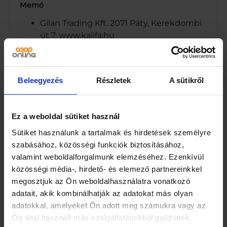
Memó
Gilan Trading Kft. 2071 Páty, Kerekdombi
út 7. www.kalifa.hu
Minőséget megőrzi (nap/hónap/év): lásd
a csomagoláson. Száraz, hűvös helyen
tartandó!
Beleegyezés
Részletek
A sütikről
CO-OP Hungary Zrt., 1097 Budapest,
Albert Flórián út 10. www.coop.hu
Coop – Jót jó áron!
Ez a weboldal sütiket használ
CO-OP Hungary Zrt., 1097 Budapest,
Sütiket használunk a tartalmak és hirdetések személyre
Albert Flórián út 10. www.coop.hu
szabásához, közösségi funkciók biztosításához,
Kesudió és szárított, cukrozott vörös
valamint weboldalforgalmunk elemzéséhez. Ezenkívül
áfonya keveréke védőgázas
közösségi média-, hirdető- és elemező partnereinkkel
csomagolásban.
megosztjuk az Ön weboldalhasználatra vonatkozó
1097 Budapest, Albert Flórián út 10.
adatait, akik kombinálhatják az adatokat más olyan
Márka
adatokkal, amelyeket Ön adott meg számukra vagy az
Ön által használt más szolgáltatásokból gyűjtöttek.
Coop