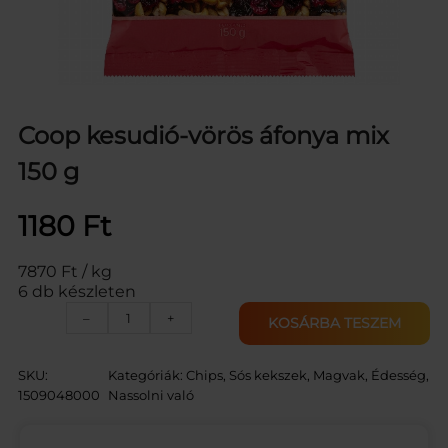
Coop kesudió-vörös áfonya mix
150 g
1180
Ft
7870 Ft / kg
6 db készleten
C
–
+
KOSÁRBA TESZEM
O
O
P
SKU:
Kategóriák:
Chips, Sós kekszek, Magvak
, 
Édesség,
K
1509048000
Nassolni való
E
S