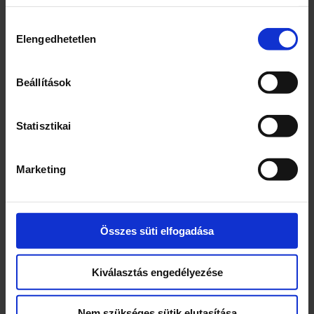
Kiszerelés
Hozzájárulás
Elengedhetetlen
kiválasztása
150
Egység (szabadon)
Beállítások
g
Statisztikai
Összetevők
Kesudió 50%
Marketing
Szárított cukrozott vörös áfonya 50%
[vörös áfonya 50%, cukor 49,5%, növényi
olaj (napraforgó)]
Összes süti elfogadása
Webcím
www.coop.hu
Kiválasztás engedélyezése
Cég neve
Nem szükséges sütik elutasítása