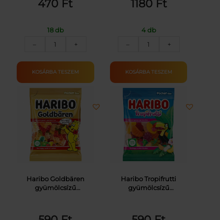
470
Ft
1180
Ft
18 db
4 db
MOGYI
NESTLÉ
–
+
–
+
SÓZOTT-
CINI-
PIRÍTOTT
MINIS
TÖKMAG
GABONAPEH.FAHÉJA
KOSÁRBA TESZEM
KOSÁRBA TESZEM
50G
250G
mennyiség
mennyiség
Haribo Goldbären
Haribo Tropifrutti
gyümölcsízű
gyümölcsízű
gumicukorka 100 g
gumicukorka 100 g
590
Ft
590
Ft