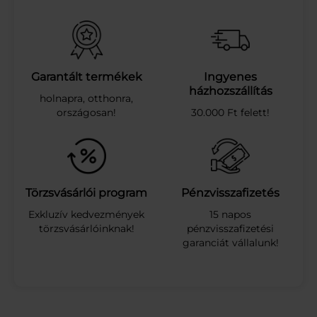
O
R
I
C
A
P
Garantált termékek
Ingyenes
E
házhozszállítás
holnapra, otthonra,
H
országosan!
30.000 Ft felett!
E
L
Y
V
E
G
Törzsvásárlói program
Pénzvisszafizetés
Y
Exkluzív kedvezmények
15 napos
E
törzsvásárlóinknak!
pénzvisszafizetési
S
garanciát vállalunk!
G
Y
Ü
M
.
Í