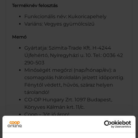
Terméknév felosztás
Funkcionális név: Kukoricapehely
Variáns: Vegyes gyümölcsízű
Memó
Gyártatja: Szimita-Trade Kft. H-4244
Újfehértó, Nyíregyházi u. 10. Tel.: 0036 42
290-503
Minőségét megőrzi (nap/hónap/év): a
csomagolás hátoldalán jelzett időpontig.
Fénytől védett, hűvös, száraz helyen
tárolandó!
CO-OP Hungary Zrt. 1097 Budapest,
Könyves Kálmán krt. 11/c.
Coop – Jót jó áron!
CO-OP Hungary Zrt. 1097 Budapest,
Könyves Kálmán krt. 11/c.
Kukoricapehely vegyes gyümölcsízű,