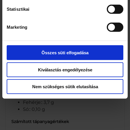
zöldalma)
Színezékek (kurkumin, kárminok,
Statisztikai
klorofillok rézkomplexei)
Étkezési sav (citromsav)
Marketing
Cég neve
CO-OP Hungary Zrt.
Összes süti elfogadása
Tápanyagok
Energia:: 1599 kJ/377 kcal
Kiválasztás engedélyezése
Zsír:: 1,3 g
amelyből telített zsírsavak: : 0,3 g
Nem szükséges sütik elutasítása
Szénhidrát:: 86 g
amelyből cukrok:: 41 g
Fehérje:: 3,7 g
Só:: 0,10 g
Számított tápanyagértékek