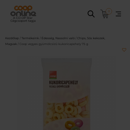
Ugrás
a
0
tartalomhoz
Kezdőlap
/
Termékeink
/
Édesség, Nassolni való
/
Chips, Sós kekszek,
Magvak
/ Coop vegyes gyümölcsízű kukoricapehely 75 g