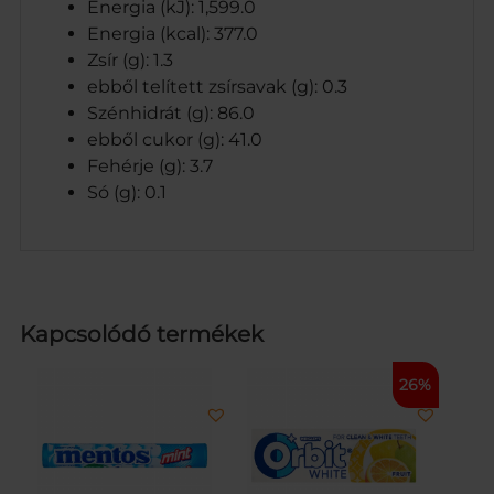
Energia (kJ): 1,599.0
Energia (kcal): 377.0
Zsír (g): 1.3
ebből telített zsírsavak (g): 0.3
Szénhidrát (g): 86.0
ebből cukor (g): 41.0
Fehérje (g): 3.7
Só (g): 0.1
Kapcsolódó termékek
26%