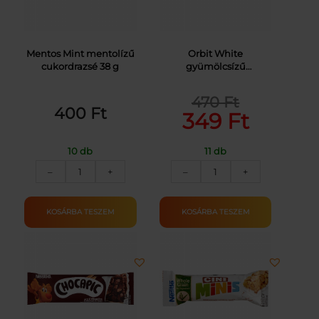
Mentos Mint mentolízű
Orbit White
cukordrazsé 38 g
gyümölcsízű
cukormentes rágógumi
édesítőszerrel 14 g
470
Ft
Original
Current
400
Ft
349
Ft
price
price
was:
is:
10 db
11 db
MENTOS
ORBIT
470 Ft.
349 Ft.
–
+
–
+
CUKORDRAZSÉ
WHITE
MENTOL-
FRUIT
MINT
DRAZSÉ
KOSÁRBA TESZEM
KOSÁRBA TESZEM
38G
14G
mennyiség
mennyiség