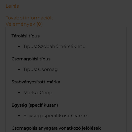
Z
Leírás
Ű
7
További információk
5
Vélemények (0)
G
m
Tárolási típus
e
n
Típus: Szobahőmérsékletű
n
y
Csomagolási típus
i
Típus: Csomag
s
é
g
Szabványosított márka
Márka: Coop
Egység (specifikusan)
Egység (specifikus): Gramm
Csomagolás anyagára vonatkozó jelölések