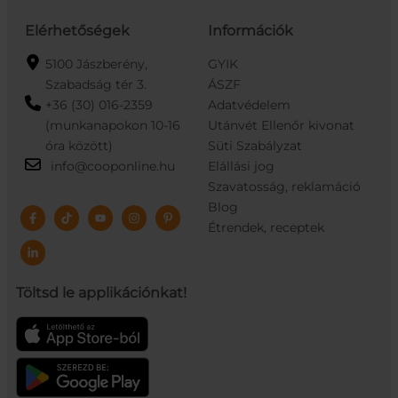
Elérhetőségek
Információk
5100 Jászberény,
GYIK
Szabadság tér 3.
ÁSZF
+36 (30) 016-2359
Adatvédelem
(munkanapokon 10-16
Utánvét Ellenőr kivonat
óra között)
Süti Szabályzat
info@cooponline.hu
Elállási jog
Szavatosság, reklamáció
Blog
Étrendek, receptek
Töltsd le applikációnkat!