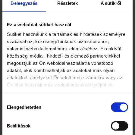
Beleegyezés
Részletek
A sütikről
extrudált
1097 Budapest, Könyves Kálmán krt. 11/c.
Ez a weboldal sütiket használ
Márka
Sütiket használunk a tartalmak és hirdetések személyre
Coop
szabásához, közösségi funkciók biztosításához,
valamint weboldalforgalmunk elemzéséhez. Ezenkívül
Kiszerelés
közösségi média-, hirdető- és elemező partnereinkkel
75
megosztjuk az Ön weboldalhasználatra vonatkozó
adatait, akik kombinálhatják az adatokat más olyan
Egység (szabadon)
adatokkal, amelyeket Ön adott meg számukra vagy az
g
Ön által használt más szolgáltatásokból gyűjtöttek.
Összetevők
Hozzájárulás
Elengedhetetlen
Kukoricadara 50%
kiválasztása
Cukor
Ivóvíz
Beállítások
Aromák (kókusz, citrom, meggy,