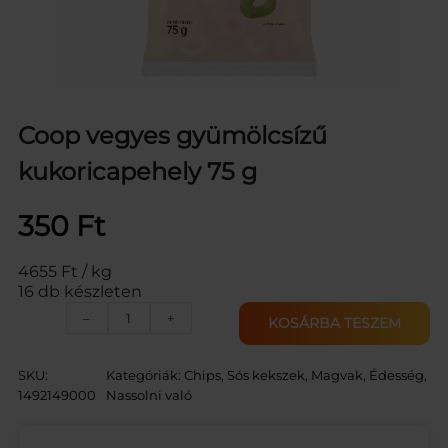
Coop vegyes gyümölcsízű
kukoricapehely 75 g
350
Ft
4655 Ft / kg
16 db készleten
C
–
+
KOSÁRBA TESZEM
O
O
P
SKU:
Kategóriák:
Chips, Sós kekszek, Magvak
, 
Édesség,
K
1492149000
Nassolni való
U
K