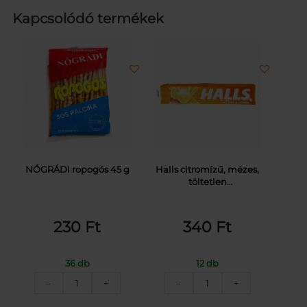
Kapcsolódó termékek
NÓGRÁDI ropogós 45 g
Halls citromízű, mézes,
töltetlen
keménycukorka 33,5 g
230
Ft
340
Ft
36 db
12 db
NÓGRÁDI
HALLS
–
+
–
+
ROPOGÓS
CUKORKA
SÓS
HONEY