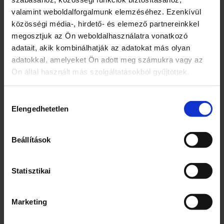
200
valamint weboldalforgalmunk elemzéséhez. Ezenkívül
közösségi média-, hirdető- és elemező partnereinkkel
Egység (szabadon)
megosztjuk az Ön weboldalhasználatra vonatkozó
g
adatait, akik kombinálhatják az adatokat más olyan
adatokkal, amelyeket Ön adott meg számukra vagy az
Összetevők
Ön által használt más szolgáltatásokból gyűjtöttek.
Cukor
Búzaliszt
Hozzájárulás
Vegyes virágméz (20%)
Elengedhetetlen
kiválasztása
Fruktóz-glükózszörp
Rozsliszt
Beállítások
Tojássárgája lé [tojássárgája, tartósítószer:
kálium-szorbát; savanyúságot szabályozó
anyag: citromsav]
Statisztikai
Burgonyakeményítő
Térfogatnövelő szer: ammónium-
Marketing
karbonátok
Almavelő: alma, antioxidáns