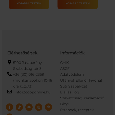
14G
14G
KOSÁRBA TESZEM
KOSÁRBA TESZEM
mennyiség
mennyiség
Elérhetőségek
Információk
5100 Jászberény,
GYIK
Szabadság tér 3.
ÁSZF
+36 (30) 016-2359
Adatvédelem
(munkanapokon 10-16
Utánvét Ellenőr kivonat
óra között)
Süti Szabályzat
info@cooponline.hu
Elállási jog
Szavatosság, reklamáció
Blog
Étrendek, receptek