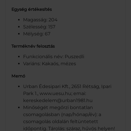
Egység értékesítés
Magasság: 204
Szélesség: 157
Mélység: 67
Terméknév felosztás
Funkcionális név: Puszedli
Variáns: Kakaós, mézes
Memó
Urban Édesipari Kft., 2651 Rétság, Ipari
Park 1., www.uesu.hu; emai:
kereskedelem@urban1981.hu
Minőségét megőrzi bontatlan
csomagolásban (nap/hónap/év): a
csomagolás oldalán feltüntetett
időpontig. Tárolás: száraz, hűvös helyen!