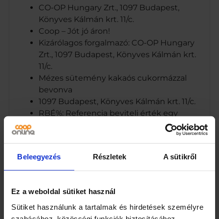
CO-OP Hungary Zrt., 1097 Budapest,
Könyves Kálmán krt. 11/c.
Coop – Jót jó áron!
Kizárólagos forgalmazó: CO-OP Hungary
Zrt., 1097 Budapest, Könyves Kálmán krt.
11/c.
Mézes sütemény kakaós cukormázzal
bevonva
1097 Budapest, Könyves Kálmán krt. 11/c.
RBÉ%: Referencia beviteli érték egy
átlagos felnőtt számára (8400 kJ/2000
kcal) A csomag 8 adag puszedlit
tartalmaz.
Beleegyezés
Részletek
A sütikről
Márka
Coop
Ez a weboldal sütiket használ
Sütiket használunk a tartalmak és hirdetések személyre
Kiszerelés
szabásához, közösségi funkciók biztosításához,