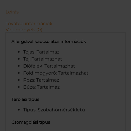
n
y
Leírás
i
s
További információk
é
Vélemények (0)
g
Allergiával kapcsolatos információk
Tojás: Tartalmaz
Tej: Tartalmazhat
Diófélék: Tartalmazhat
Földimogyoró: Tartalmazhat
Rozs: Tartalmaz
Búza: Tartalmaz
Tárolási típus
Típus: Szobahőmérsékletű
Csomagolási típus