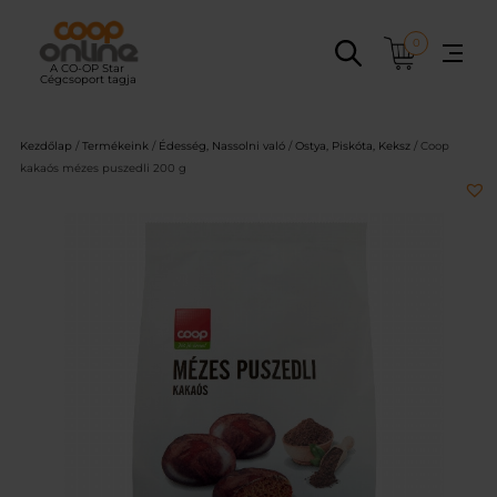
Ugrás
a
0
tartalomhoz
Kezdőlap
/
Termékeink
/
Édesség, Nassolni való
/
Ostya, Piskóta, Keksz
/ Coop
kakaós mézes puszedli 200 g