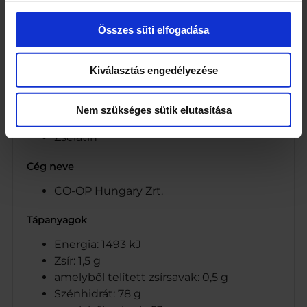
(aszkorbinsav)
Zsírszegény kakaópor (0,5%)
Összes süti elfogadása
Nedvesítőszerek: szorbitol, glicerin
Mézessütemény fűszerkeverék
Kiválasztás engedélyezése
(fűszerek: fahéj, koriander, szegfűszeg,
gyömbér, ánizs, szerecsendió; cukor)
Tartósítószer: kálium-szorbát
Nem szükséges sütik elutasítása
Stabilizátor: kálium-karbonátok
Zselatin
Cég neve
CO-OP Hungary Zrt.
Tápanyagok
Energia: 1493 kJ
Zsír: 1,5 g
amelyből telített zsírsavak: 0,5 g
Szénhidrát: 78 g