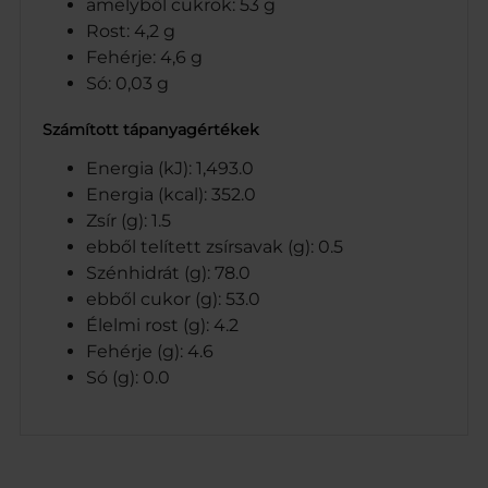
amelyből cukrok: 53 g
Rost: 4,2 g
Fehérje: 4,6 g
Só: 0,03 g
Számított tápanyagértékek
Energia (kJ): 1,493.0
Energia (kcal): 352.0
Zsír (g): 1.5
ebből telített zsírsavak (g): 0.5
Szénhidrát (g): 78.0
ebből cukor (g): 53.0
Élelmi rost (g): 4.2
Fehérje (g): 4.6
Só (g): 0.0