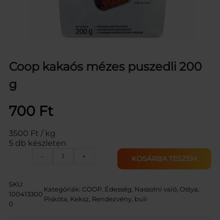
Coop kakaós mézes puszedli 200
g
700
Ft
3500 Ft / kg
5 db készleten
C
–
+
KOSÁRBA TESZEM
O
O
P
SKU:
Kategóriák:
COOP
, 
Édesség, Nassolni való
, 
Ostya,
M
100413300
Piskóta, Keksz
, 
Rendezvény, buli
É
0
Z