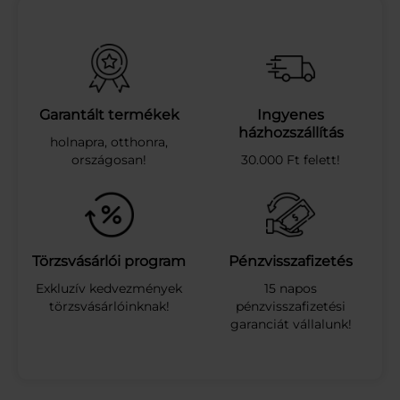
E
S
P
U
S
Z
E
Garantált termékek
Ingyenes
D
házhozszállítás
holnapra, otthonra,
L
országosan!
30.000 Ft felett!
I
K
A
K
A
Ó
Törzsvásárlói program
Pénzvisszafizetés
S
Exkluzív kedvezmények
15 napos
2
törzsvásárlóinknak!
pénzvisszafizetési
0
garanciát vállalunk!
0
G
m
e
n