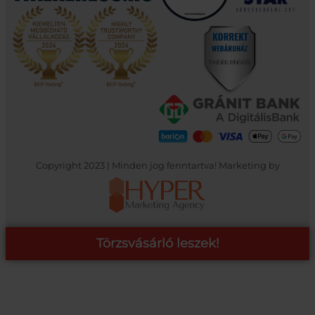
Copyright 2023 | Minden jog fenntartva! Marketing by
Törzsvásárló leszek!
COOP ONLINE – TÖRZSVÁSÁRLÓI PROGRAM
A Coop Online-nál értékeljük hűséged, így létre hoztunk egy