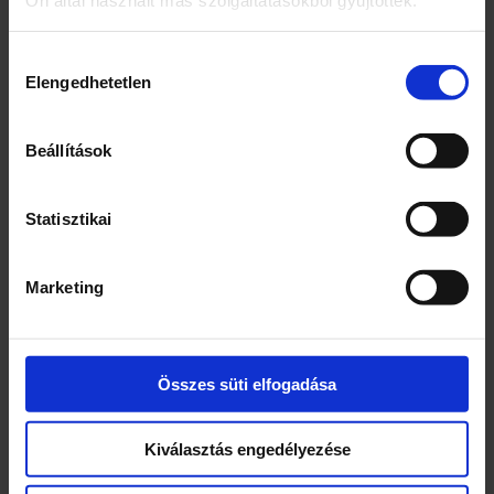
400
Hozzájárulás
Egység (szabadon)
Elengedhetetlen
kiválasztása
g
Összetevők
Beállítások
Ivóvíz
22% nyers csíkozott marhapacal
Statisztikai
Főtt sertésbőr csík
Sertésbőr
Marketing
Búzaliszt
Vöröshagymapép (vöröshagyma,
étkezési só, napraforgó étolaj)
Étkezési só
Összes süti elfogadása
Fűszerek
Sűrített paradicsom
Kiválasztás engedélyezése
Erős őrölt pirospaprika