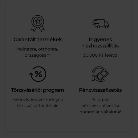
A
L
P
Ö
R
K
Ö
Garantált termékek
Ingyenes
L
házhozszállítás
holnapra, otthonra,
T
országosan!
30.000 Ft felett!
E
N
Y
H
É
N
Törzsvásárlói program
Pénzvisszafizetés
C
Exkluzív kedvezmények
15 napos
S
törzsvásárlóinknak!
pénzvisszafizetési
Í
garanciát vállalunk!
P
Ő
S
4
0