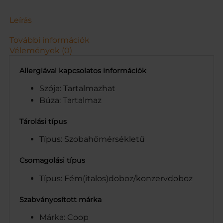
0
G
Leírás
m
e
További információk
n
Vélemények (0)
n
y
Allergiával kapcsolatos információk
i
s
Szója: Tartalmazhat
é
Búza: Tartalmaz
g
Tárolási típus
Típus: Szobahőmérsékletű
Csomagolási típus
Típus: Fém(italos)doboz/konzervdoboz
Szabványosított márka
Márka: Coop