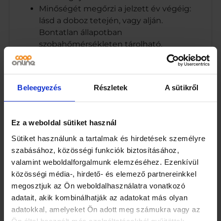
Minőségét megőrzi a jelzett év végéig:
lásd a doboz tetején, vagy alján.
Bontatlan állapotban
szobahőmérsékleten tárolható.
Felbontás után hűtőszekrényben 2
napig eltartható.
CO-OP Hungary Zrt., 1097 Budapest,
Beleegyezés
Részletek
A sütikről
Könyves Kálmán krt. 11/c.
Coop – Jót jó áron!
CO-OP Hungary Zrt., 1097 Budapest,
Ez a weboldal sütiket használ
Könyves Kálmán krt. 11/c.
Sütiket használunk a tartalmak és hirdetések személyre
Pacalpörkölt enyhén csípős
szabásához, közösségi funkciók biztosításához,
1097 Budapest, Könyves Kálmán krt. 11/c.
valamint weboldalforgalmunk elemzéséhez. Ezenkívül
Márka
közösségi média-, hirdető- és elemező partnereinkkel
megosztjuk az Ön weboldalhasználatra vonatkozó
Coop
adatait, akik kombinálhatják az adatokat más olyan
adatokkal, amelyeket Ön adott meg számukra vagy az
Kiszerelés
Ön által használt más szolgáltatásokból gyűjtöttek.