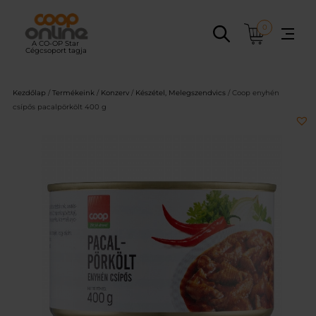
Ugrás
a
0
tartalomhoz
Kezdőlap
/
Termékeink
/
Konzerv
/
Készétel, Melegszendvics
/ Coop enyhén
csípős pacalpörkölt 400 g