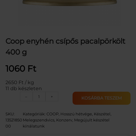
Coop enyhén csípős pacalpörkölt
400 g
1060
Ft
2650 Ft / kg
11 db készleten
C
–
+
KOSÁRBA TESZEM
O
O
P
SKU:
Kategóriák:
COOP
, 
Hosszú hétvége
, 
Készétel,
P
13521850
Melegszendvics
, 
Konzerv
, 
Megújult készétel
A
00
kínálatunk
C