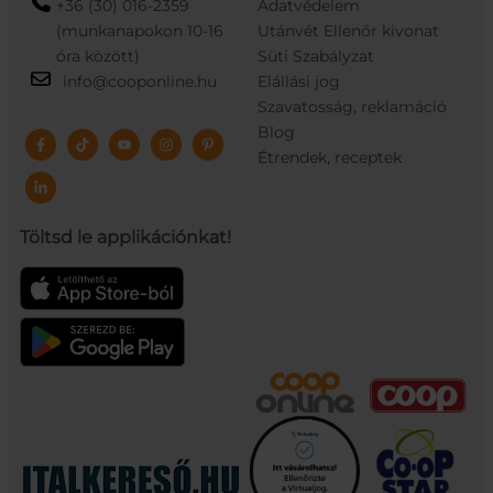
+36 (30) 016-2359
Adatvédelem
(munkanapokon 10-16
Utánvét Ellenőr kivonat
óra között)
Süti Szabályzat
info@cooponline.hu
Elállási jog
Szavatosság, reklamáció
Blog
Étrendek, receptek
Töltsd le applikációnkat!