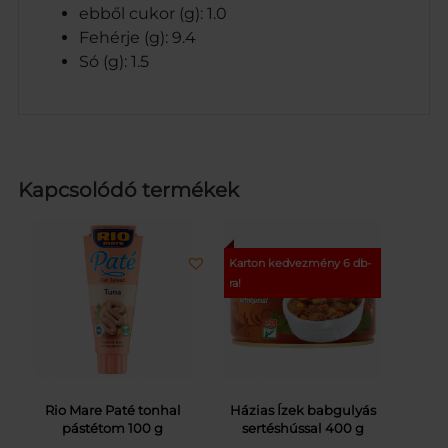
ebből cukor (g): 1.0
Fehérje (g): 9.4
Só (g): 1.5
Kapcsolódó termékek
Rio Mare Paté tonhal
Házias Ízek babgulyás
pástétom 100 g
sertéshússal 400 g