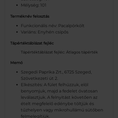
Mélység: 101
Terméknév felosztás
Funkcionális név: Pacalpörkölt
Variáns: Enyhén csípős
Tápértéktáblázat fejléc
Tápértéktáblázat fejléc: Átlagos tápérték
Memó
Szegedi Paprika Zrt., 6725 Szeged,
Szövetkezeti út 2.
Elkészítés: A fület felhúzzuk, elöl
benyomjuk, majd a fedelet óvatosan
leválasztjuk. A felnyitást követően az
ételt megfelelő edénybe töltjük és
tűzhelyen vagy mikrohullámú sütőben
felmelegítjük.