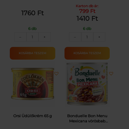
799
Ft
1760
Ft
1410
Ft
6 db
6 db
RIO
HÁZIAS
–
+
–
+
MARE
ÍZ.BABGULYÁS
TONHALPÁSTÉTOM
SERTÉSHÚSSAL
TUBUSBAN
400G
KOSÁRBA TESZEM
KOSÁRBA TESZEM
100G
mennyiség
mennyiség
Orsi Üdülőkrém 65 g
Bonduelle Bon Menu
Mexicana vörösbab
kukoricával, enyhe