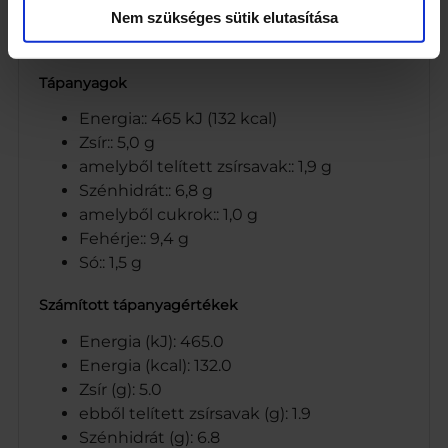
Cég neve
Nem szükséges sütik elutasítása
CO-OP Hungary Zrt.
Tápanyagok
Energia:: 465 kJ (132 kcal)
Zsír:: 5,0 g
amelyből telített zsírsavak:: 1,9 g
Szénhidrát:: 6,8 g
amelyből cukrok:: 1,0 g
Fehérje:: 9,4 g
Só:: 1,5 g
Számított tápanyagértékek
Energia (kJ): 465.0
Energia (kcal): 132.0
Zsír (g): 5.0
ebből telített zsírsavak (g): 1.9
Szénhidrát (g): 6.8