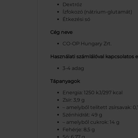
Dextróz
Ízfokozó (nátrium-glutamát)
Étkezési só
Cég neve
CO-OP Hungary Zrt.
Használati számlálóval kapcsolatos 
3-4 adag
Tápanyagok
Energia: 1250 kJ/297 kcal
Zsír: 3,9 g
– amelyből telített zsírsavak: 0,
Szénhidrát: 49 g
– amelyből cukrok: 14 g
Fehérje: 8,5 g
Só: 6,77 g