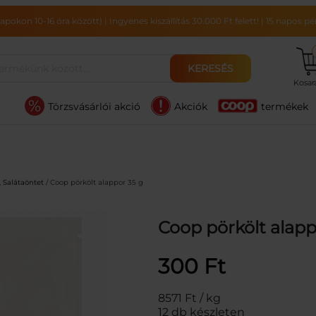
pokon 10-16 óra között)
|
Ingyenes kiszállítás 30.000 Ft felett!
|
15 napos pén
KERESÉS
Kosa
Törzsvásárlói akció
Akciók
termékek
, Salátaöntet
/ Coop pörkölt alappor 35 g
Coop pörkölt alapp
300
Ft
8571 Ft / kg
12 db készleten