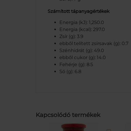
Számított tápanyagértékek
Energia (kJ): 1,250.0
Energia (kcal): 297.0
Zsír (g): 3.9
ebből telített zsírsavak (g): 0.7
Szénhidrát (g): 49.0
ebből cukor (g): 14.0
Fehérje (g): 8.5
Só (g): 6.8
Kapcsolódó termékek