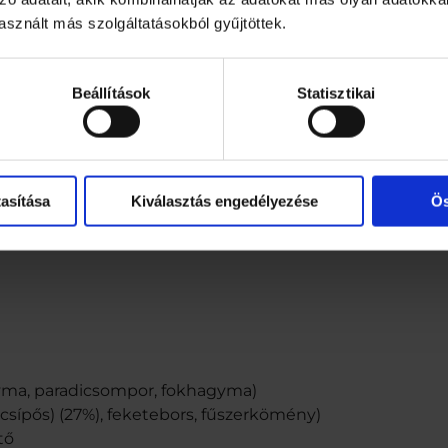
sznált más szolgáltatásokból gyűjtöttek.
Beállítások
Statisztikai
asítása
Kiválasztás engedélyezése
Ös
gyma, paradicsompor, fokhagyma)
 csípős) (27%), feketebors, fűszerkömény)
tő