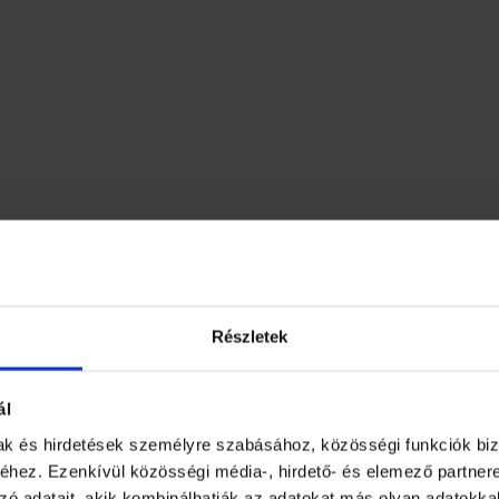
Nagytarcsai út 6.
Részletek
 év): lásd a csomagoláson. Tárolás: száraz, hűvös helyen.
est, Könyves Kálmán körút 11/c.
ál
 Hungary Zrt. 1097 Budapest, Könyves Kálmán körút 11/c.
mak és hirdetések személyre szabásához, közösségi funkciók biz
hez. Ezenkívül közösségi média-, hirdető- és elemező partner
 körút 11/c.
zó adatait, akik kombinálhatják az adatokat más olyan adatokka