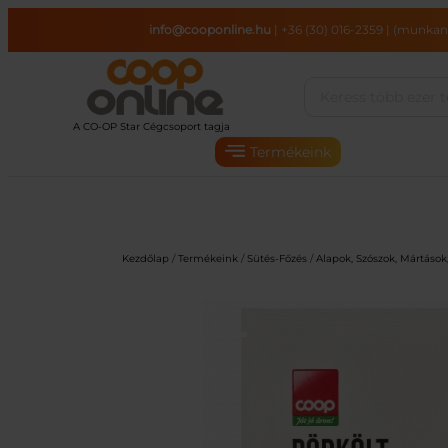
Ugrás
info@cooponline.hu
|
+36 (30) 016-2359
|
(munkana
a
tartalomhoz
Termékeink
Kezdőlap
/
Termékeink
/
Sütés-Főzés
/
Alapok, Szószok, Mártások