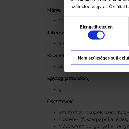
számukra vagy az Ön által ha
Márka
Hozzájárulás
Coop
Elengedhetetlen
kiválasztása
Jellemzők
3-4 adag
Kiszerelés
Nem szükséges sütik elut
35
Egység (szabadon)
g
Összetevők
Szárított zöldségek (vörösha
Fűszerek (fűszerpaprika (édes,
Módosított burgonyakeményí