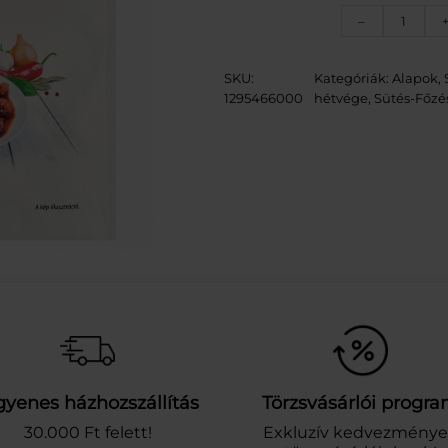
C
–
O
O
P
SKU:
Kategóriák:
Alapok, 
P
1295466000
hétvége
, 
Sütés-Főzé
Ö
R
K
Ö
L
T
A
L
A
P
P
O
R
3
5
gyenes házhozszállítás
Törzsvásárlói progr
G
30.000 Ft felett!
Exkluzív kedvezmény
m