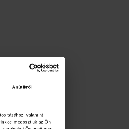
A sütikről
tosításához, valamint
einkkel megosztjuk az Ön
l, amelyeket Ön adott meg