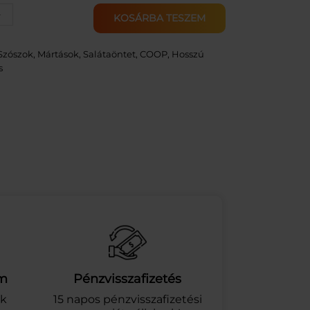
+
KOSÁRBA TESZEM
Szószok, Mártások, Salátaöntet
, 
COOP
, 
Hosszú
s
am
Pénzvisszafizetés
ek
15 napos pénzvisszafizetési