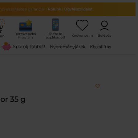
zvisszafizetési garancia!
|
Rólunk
|
Ügyfélszolgálat
0
ram
Spórolj többet!
Nyereményjáték
Kiszállítás
or 35 g