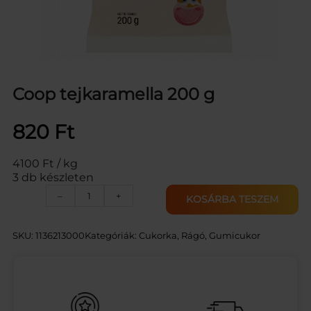
Coop tejkaramella 200 g
820
Ft
4100 Ft / kg
3 db készleten
C
–
+
KOSÁRBA TESZEM
O
O
P
SKU:
1136213000
Kategóriák:
Cukorka, Rágó, Gumicukor
T
E
J
K
A