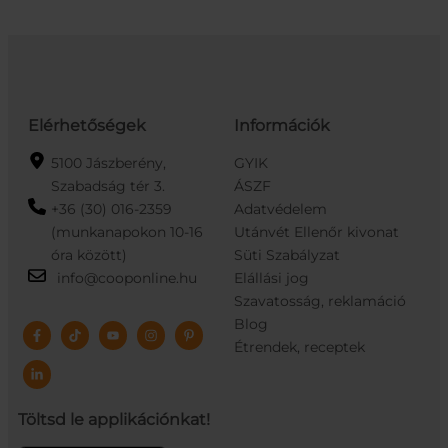
Elérhetőségek
Információk
5100 Jászberény,
GYIK
Szabadság tér 3.
ÁSZF
+36 (30) 016-2359
Adatvédelem
(munkanapokon 10-16
Utánvét Ellenőr kivonat
óra között)
Süti Szabályzat
info@cooponline.hu
Elállási jog
Szavatosság, reklamáció
Blog
Étrendek, receptek
Töltsd le applikációnkat!