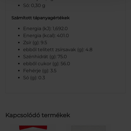
Só: 0,30 g
Számított tápanyagértékek
Energia (kJ): 1,692.0
Energia (kcal): 401.0
Zsír (g): 9.5
ebből telített zsírsavak (g): 4.8
Szénhidrát (g): 75.0
ebből cukor (g): 56.0
Fehérje (g): 3.5
Só (g): 0.3
Kapcsolódó termékek