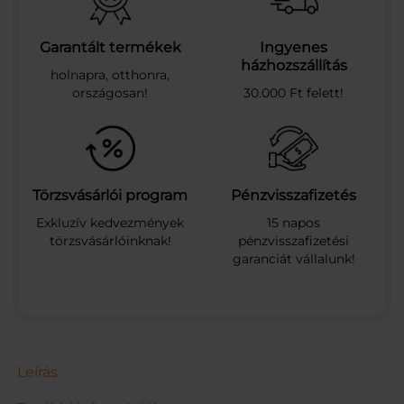
R
A
M
Garantált termékek
Ingyenes
E
házhozszállítás
holnapra, otthonra,
L
országosan!
30.000 Ft felett!
L
A
2
0
0
G
Törzsvásárlói program
Pénzvisszafizetés
m
Exkluzív kedvezmények
15 napos
e
törzsvásárlóinknak!
pénzvisszafizetési
n
garanciát vállalunk!
n
y
i
s
é
g
Leírás