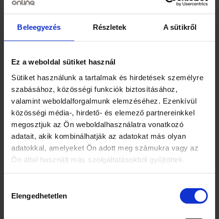
Coop – Jót jó áron!
Kizárólagos forgalmazó: CO-OP Hungary
Beleegyezés
Részletek
A sütikről
Zrt., 1097 Budapest, Könyves Kálmán
körút 11/c.
Tejkaramella
Ez a weboldal sütiket használ
1097 Budapest, Könyves Kálmán körút
11/c.
Sütiket használunk a tartalmak és hirdetések személyre
szabásához, közösségi funkciók biztosításához,
Márka
valamint weboldalforgalmunk elemzéséhez. Ezenkívül
közösségi média-, hirdető- és elemező partnereinkkel
Coop
megosztjuk az Ön weboldalhasználatra vonatkozó
adatait, akik kombinálhatják az adatokat más olyan
Kiszerelés
adatokkal, amelyeket Ön adott meg számukra vagy az
200
Ön által használt más szolgáltatásokból gyűjtöttek.
Egység (szabadon)
Hozzájárulás
g
Elengedhetetlen
kiválasztása
Összetevők