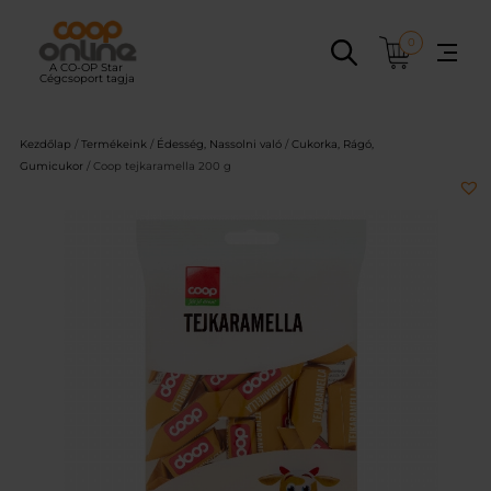
Ugrás
a
0
tartalomhoz
Kezdőlap
/
Termékeink
/
Édesség, Nassolni való
/
Cukorka, Rágó,
Gumicukor
/ Coop tejkaramella 200 g