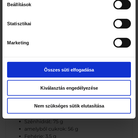
Beállítások
Cukor
Glükózszirup
Sovány tejpor 10%
Statisztikai
Pálmazsír
Vaj
Marketing
Étkezési só
Aroma (etil-vanillin)
Cég neve
Összes süti elfogadása
CO-OP Hungary Zrt.
Kiválasztás engedélyezése
Tápanyagok
Energia: 1692 kJ/401 kcal
Nem szükséges sütik elutasítása
Zsír: 9,5 g
amelyből telített zsírsavak: 4,8 g
Szénhidrát: 75 g
amelyből cukrok: 56 g
Fehérje: 3,5 g