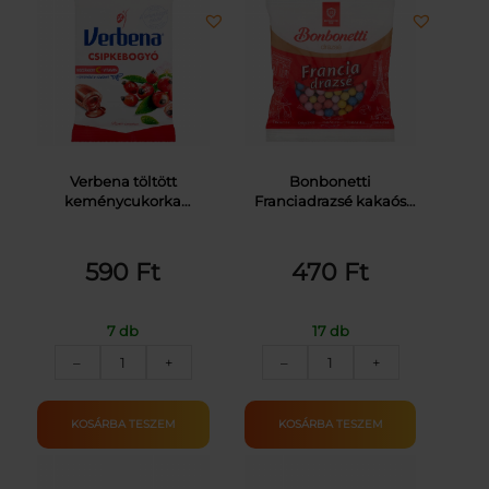
Verbena töltött
Bonbonetti
keménycukorka
Franciadrazsé kakaós
csipkebogyó kivonattal
cukordrazsé 70 g
és C-vitaminnal 60 g
590
Ft
470
Ft
7 db
17 db
VERBENA
FRANCIA
–
+
–
+
TÖLTÖTT
DRAZSÉ
CUKORKA
70G
CSIPKEBOGYÓ
mennyiség
KOSÁRBA TESZEM
KOSÁRBA TESZEM
60G
mennyiség