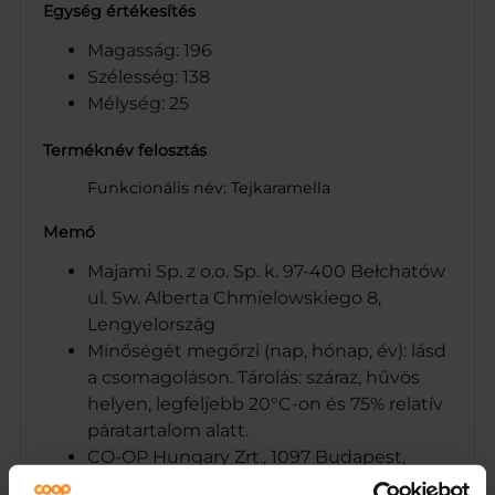
Egység értékesítés
Magasság: 196
Szélesség: 138
Mélység: 25
Terméknév felosztás
Funkcionális név: Tejkaramella
Memó
Majami Sp. z o.o. Sp. k. 97-400 Bełchatów
ul. Sw. Alberta Chmielowskiego 8,
Lengyelország
Minőségét megőrzi (nap, hónap, év): lásd
a csomagoláson. Tárolás: száraz, hűvös
helyen, legfeljebb 20°C-on és 75% relatív
páratartalom alatt.
CO-OP Hungary Zrt., 1097 Budapest,
Könyves Kálmán körút 11/c.