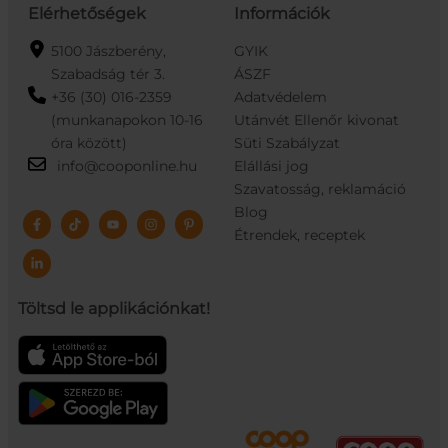
Elérhetőségek
Információk
5100 Jászberény,
GYIK
Szabadság tér 3.
ÁSZF
+36 (30) 016-2359
Adatvédelem
(munkanapokon 10-16
Utánvét Ellenőr kivonat
óra között)
Süti Szabályzat
info@cooponline.hu
Elállási jog
Szavatosság, reklamáció
Blog
Étrendek, receptek
Töltsd le applikációnkat!