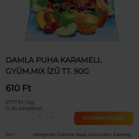
DAMLA PUHA KARAMELL
GYÜM.MIX ÍZŰ TT. 90G
610
Ft
6777 Ft / kg
11 db készleten
D
–
+
KOSÁRBA TESZEM
A
M
L
SKU:
Kategóriák:
Cukorka, Rágó, Gumicukor
, 
Édesség,