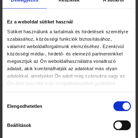
zselatin, emulgeálószer (napraforgó lecitin).
Átlagos tápérték 100g: energia
Ez a weboldal sütiket használ
1699kJ/406kcal, zsír 6,42g, amelyből telített
Sütiket használunk a tartalmak és hirdetések személyre
zsírsavak 6,3g, szénhidrát 85,86g, amelyből
szabásához, közösségi funkciók biztosításához,
cukrok 69,75g, fehérje 1,19g, só 0,07g, A-
valamint weboldalforgalmunk elemzéséhez. Ezenkívül
vitamin 2,62g, C-vitamin 1,49g
közösségi média-, hirdető- és elemező partnereinkkel
megosztjuk az Ön weboldalhasználatra vonatkozó
adatait, akik kombinálhatják az adatokat más olyan
adatokkal, amelyeket Ön adott meg számukra vagy az
Ön által használt más szolgáltatásokból gyűjtöttek.
Kapcsolódó termékek
Hozzájárulás
26%
Elengedhetetlen
kiválasztása
Beállítások