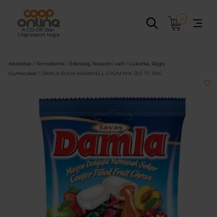
Ugrás
a
0
tartalomhoz
Kezdőlap
/
Termékeink
/
Édesség, Nassolni való
/
Cukorka, Rágó,
Gumicukor
/ DAMLA PUHA KARAMELL GYÜM.MIX ÍZŰ TT. 90G