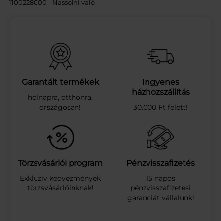
A
1100228000
Nassolni való
P
U
H
A
K
A
R
A
Garantált termékek
Ingyenes
M
házhozszállítás
holnapra, otthonra,
E
országosan!
30.000 Ft felett!
L
L
G
Y
Ü
M
Törzsvásárlói program
Pénzvisszafizetés
.
Exkluzív kedvezmények
15 napos
M
törzsvásárlóinknak!
pénzvisszafizetési
I
garanciát vállalunk!
X
Í
Z