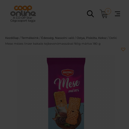
Ugrás
a
0
tartalomhoz
Kezdőlap
/
Termékeink
/
Édesség, Nassolni való
/
Ostya, Piskóta, Keksz
/ Detki
Mese mézes linzer kakaós tejbevonómasszával félig mártva 180 g