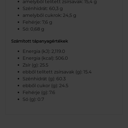
amelyből telített zsírsavak: 15,4 g
Szénhidrát: 60,3 g
amelyből cukrok: 24,5 g
Fehérje: 7,6 g
Só: 0,68 g
Számított tápanyagértékek
Energia (kJ): 2,119.0
Energia (kcal): 506.0
Zsír (g): 25.5
ebből telített zsírsavak (g): 15.4
Szénhidrát (g): 60.3
ebből cukor (g): 24.5
Fehérje (g): 7.6
Só (g): 0.7