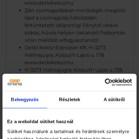
www.detkikeksz.hu
Zárt csomagolásban minőségét megőrzi:
lásd a csomagolás hátoldalán
feltüntetett időpontig! Fénytől védve
száraz, hűvös helyen tartandó! Felbontás
után mielőbb elfogyasztandó!
Detki Keksz Édesipari Kft. H-3273
Halmajugra, Kossuth Lajos u. 178.
www.detkikeksz.hu
H-3273 Halmajugra, Kossuth Lajos u. 178.
A tápérték táblázatban feltüntetett
adatok tájékoztató jellegűek,
ingadozásuk előfordulhat.
Beleegyezés
Részletek
A sütikről
Márka
Detki
Ez a weboldal sütiket használ
Kiszerelés
Sütiket használunk a tartalmak és hirdetések személyre
szabásához, közösségi funkciók biztosításához,