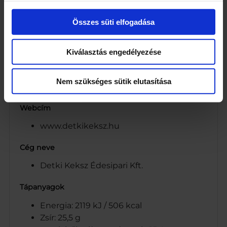
Térfogatnövelő szer: nátrium-hidrogén-
karbonát
Összes süti elfogadása
Étkezési só
Szegfűszeg
Aroma
Kiválasztás engedélyezése
Fahéj
Antioxidáns: borkősav (L(+)-)
Nem szükséges sütik elutasítása
Zsírszegény kakaópor (0,1%)
Webcím
www.detkikeksz.hu
Cég neve
Detki Keksz Édesipari Kft.
Tápanyagok
Energia: 2119 kJ / 506 kcal
Zsír: 25,5 g