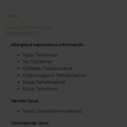
F
.
M
Leírás
.
1
További információk
8
Vélemények (0)
0
G
Allergiával kapcsolatos információk
m
e
Tojás: Tartalmaz
n
Tej: Tartalmaz
n
Diófélék: Tartalmazhat
y
Földimogyoró: Tartalmazhat
i
Szója: Tartalmazhat
s
é
Búza: Tartalmaz
g
Tárolási típus
Típus: Szobahőmérsékletű
Csomagolási típus