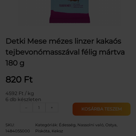
Detki Mese mézes linzer kakaós
tejbevonómasszával félig mártva
180 g
820
Ft
4592 Ft / kg
6 db készleten
D
–
+
KOSÁRBA TESZEM
E
T
K
SKU:
Kategóriák:
Édesség, Nassolni való
, 
Ostya,
I
1484055000
Piskóta, Keksz
M