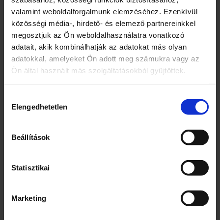
180
valamint weboldalforgalmunk elemzéséhez. Ezenkívül
közösségi média-, hirdető- és elemező partnereinkkel
Egység (szabadon)
megosztjuk az Ön weboldalhasználatra vonatkozó
g
adatait, akik kombinálhatják az adatokat más olyan
adatokkal, amelyeket Ön adott meg számukra vagy az
Összetevők
Ön által használt más szolgáltatásokból gyűjtöttek.
Búzaliszt
Kakaós tejbevonómassza (22%) [cukor,
Hozzájárulás
teljes mértékben hidrogénezett
Elengedhetetlen
kiválasztása
pálmazsír, zsírszegény kakaópor (5,4%),
sovány tejpor (5,1%), édes tejsavópor (4%),
Beállítások
emulgeálószerek: lecitinek, szorbitan-
trisztearát; aroma]
Pálmazsír
Statisztikai
Cukor
Méz (3%)
Teljes tojáspor
Marketing
Sovány tejpor (1%)