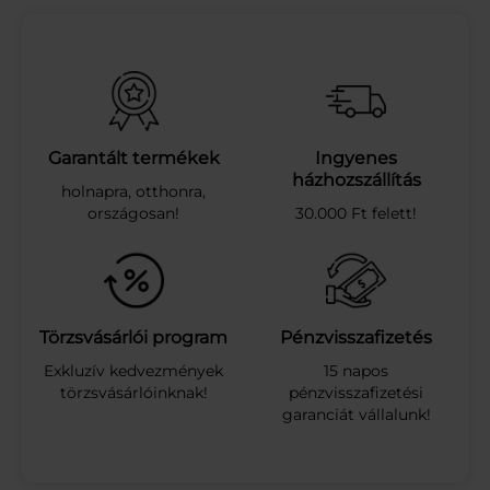
E
S
E
M
É
Z
E
Garantált termékek
Ingyenes
S
házhozszállítás
holnapra, otthonra,
L
országosan!
30.000 Ft felett!
I
N
Z
.
K
A
Törzsvásárlói program
Pénzvisszafizetés
K
Exkluzív kedvezmények
15 napos
.
törzsvásárlóinknak!
pénzvisszafizetési
T
garanciát vállalunk!
E
J
B
.