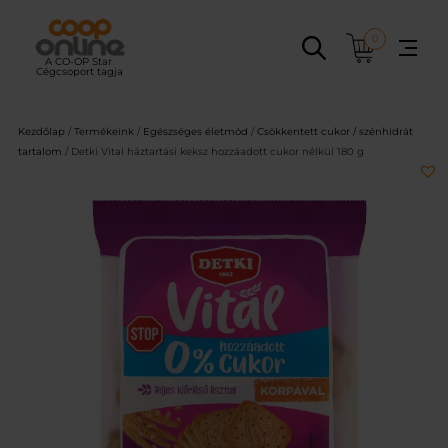
Ugrás
a
0
tartalomhoz
Kezdőlap
/
Termékeink
/
Egészséges életmód
/
Csökkentett cukor / szénhidrát
tartalom
/ Detki Vital háztartási keksz hozzáadott cukor nélkül 180 g