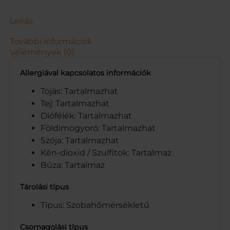
Z
1
Leírás
8
0
További információk
G
Vélemények (0)
m
e
Allergiával kapcsolatos információk
n
n
Tojás: Tartalmazhat
y
Tej: Tartalmazhat
i
Diófélék: Tartalmazhat
s
Földimogyoró: Tartalmazhat
é
Szója: Tartalmazhat
g
Kén-dioxid / Szulfitok: Tartalmaz
Búza: Tartalmaz
Tárolási típus
Típus: Szobahőmérsékletű
Csomagolási típus