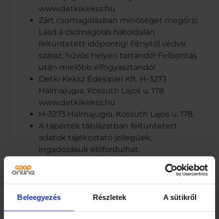
www.detkikeksz.hu
Zárt csomagolásban minőségét megőrzi:
Lásd a csomagolás hátoldalán
feltüntetett időpontig! Fénytől védve
száraz, hűvös helyen tartandó! Felbontás
után mielőbb elfogyasztandó!
Detki Keksz Édesipari Kft. H-3273
Halmajugra, Kossuth Lajos u. 178.
www.detkikeksz.hu
H-3273 Halmajugra, Kossuth Lajos u. 178.
A tápérték táblázatban feltüntetett
adatok tájékoztató jellegűek,
ingadozásuk előfordulhat.
Márka
Detki
Beleegyezés
Részletek
A sütikről
Jellemzők