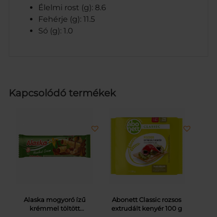
Élelmi rost (g): 8.6
Fehérje (g): 11.5
Só (g): 1.0
Kapcsolódó termékek
Alaska mogyoró ízű
Abonett Classic rozsos
krémmel töltött
extrudált kenyér 100 g