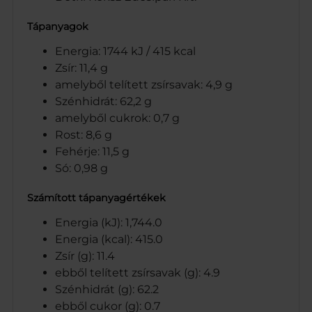
Tápanyagok
Energia: 1744 kJ / 415 kcal
Zsír: 11,4 g
amelyből telített zsírsavak: 4,9 g
Szénhidrát: 62,2 g
amelyből cukrok: 0,7 g
Rost: 8,6 g
Fehérje: 11,5 g
Só: 0,98 g
Számított tápanyagértékek
Energia (kJ): 1,744.0
Energia (kcal): 415.0
Zsír (g): 11.4
ebből telített zsírsavak (g): 4.9
Szénhidrát (g): 62.2
ebből cukor (g): 0.7