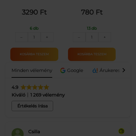
3290
Ft
780
Ft
6 db
13 db
DIA-
COOP
–
+
–
+
WELLNESS
ÉDESÍTŐSZER
CUKORHELYETTESÍTŐ
FOLYÉKONY
1:4
250ML
KOSÁRBA TESZEM
KOSÁRBA TESZEM
500G
mennyiség
mennyiség
Minden vélemény
Google
Árukereső.hu / 
4.9
Kiváló
1 269 vélemény
Értékelés írása
Csilla