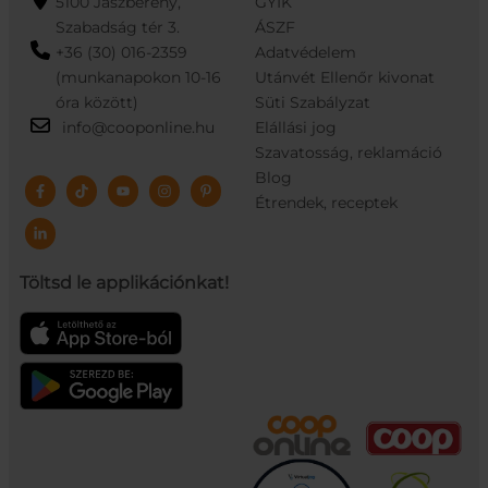
5100 Jászberény,
GYIK
Szabadság tér 3.
ÁSZF
+36 (30) 016-2359
Adatvédelem
(munkanapokon 10-16
Utánvét Ellenőr kivonat
óra között)
Süti Szabályzat
info@cooponline.hu
Elállási jog
Szavatosság, reklamáció
Blog
Étrendek, receptek
Töltsd le applikációnkat!