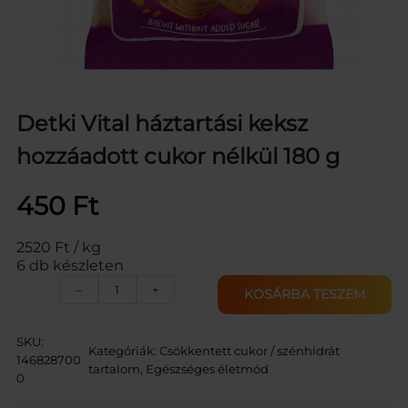
Detki Vital háztartási keksz
hozzáadott cukor nélkül 180 g
450
Ft
2520 Ft / kg
6 db készleten
D
–
+
KOSÁRBA TESZEM
E
T
K
SKU:
Kategóriák:
Csökkentett cukor / szénhidrát
I
146828700
tartalom
, 
Egészséges életmód
V
0
I