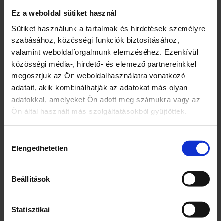
0% hozzáadott cukor
Ez a weboldal sütiket használ
Teljes kiőrlésű liszttel
Sütiket használunk a tartalmak és hirdetések személyre
Természetes módon előforduló cukrokat
szabásához, közösségi funkciók biztosításához,
tartalmaz
valamint weboldalforgalmunk elemzéséhez. Ezenkívül
Élelmi rostban gazdag
közösségi média-, hirdető- és elemező partnereinkkel
Korpával
megosztjuk az Ön weboldalhasználatra vonatkozó
Kiszerelés
adatait, akik kombinálhatják az adatokat más olyan
adatokkal, amelyeket Ön adott meg számukra vagy az
180
Ön által használt más szolgáltatásokból gyűjtöttek.
Egység (szabadon)
Hozzájárulás
g
Elengedhetetlen
kiválasztása
Összetevők
Beállítások
Teljes kiőrlésű búzaliszt (62%)
Búzaliszt (21%)
Pálmazsír
Statisztikai
Térfogatnövelő szerek (ammonium-