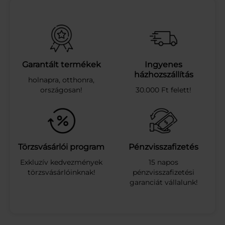
T
Á
L
H
C
N
C
Garantált termékek
Ingyenes
U
házhozszállítás
holnapra, otthonra,
K
országosan!
30.000 Ft felett!
O
R
S
T
.
H
Törzsvásárlói program
Pénzvisszafizetés
Á
Exkluzív kedvezmények
15 napos
Z
törzsvásárlóinknak!
pénzvisszafizetési
T
garanciát vállalunk!
.
K
E
K
S