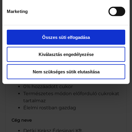
hidrogén-karbonát, tetrakálium-difoszfát,
Marketing
nátrium-hidrogén-karbonát)
Búzakorpa (2%)
Étkezési só
Antioxidánsok (borkősav (L(+)-), kálium-
Összes süti elfogadása
metabiszulfit)
Webcím
Kiválasztás engedélyezése
www.detkikeksz.hu
Nem szükséges sütik elutasítása
Tápanyag-összetételre vonatkozó állítások
0% hozzáadott cukor
Természetes módon előforduló cukrokat
tartalmaz
Élelmi rostban gazdag
Cég neve
Detki Keksz Édesipari Kft.