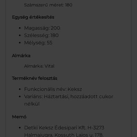
Számszerű méret: 180
Egység értékesítés
Magasság: 200
Szélesség: 180
Mélység: 55
Almárka
Almárka: Vital
Terméknév felosztás
Funkcionális név: Keksz
Variáns: Háztartási, hozzáadott cukor
nélkül
Memó
Detki Keksz Édesipari Kft. H-3273
Halmajugra, Kossuth Lajos u. 178.