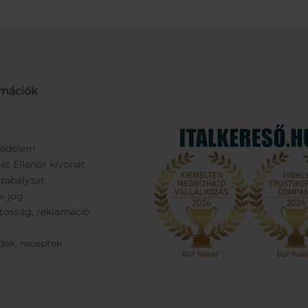
rmációk
védelem
ét Ellenőr kivonat
Szabályzat
si jog
tosság, reklamáció
dek, receptek