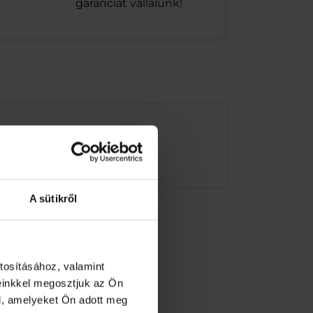
garanciát vállalunk!
A sütikről
tosításához, valamint
einkkel megosztjuk az Ön
l, amelyeket Ön adott meg