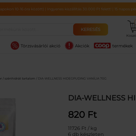
pokon 10-16 óra között)
|
Ingyenes kiszállítás 30.000 Ft felett!
|
15 napos pén
KERESÉS
Kosa
Törzsvásárlói akció
Akciók
termékek
r / szénhidrát tartalom
/ DIA-WELLNESS HIDEGPUDING VANÍLIA 70G
DIA-WELLNESS H
820
Ft
11726 Ft / kg
6 db készleten