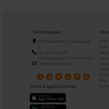
Elérhetőségek
Info
5100 Jászberény, Szabadság tér
GYIK
3.
ÁSZF
+36 (30) 016-2359
Adat
(munkanapokon 10-16 óra között)
Utánv
info@cooponline.hu
Süti 
Elállá
Szava
Blog
Étren
Töltsd le applikációnkat!