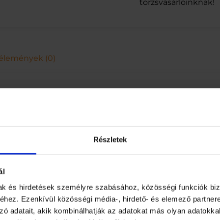
törzsvásárlóinknak!
G
V
A
N
Í
L
élemények (0)
I
A
7
0
G
m
e
n
Részletek
n
y
i
s
ál
é
mak és hirdetések személyre szabásához, közösségi funkciók biz
g
hez. Ezenkívül közösségi média-, hirdető- és elemező partner
zó adatait, akik kombinálhatják az adatokat más olyan adatokka