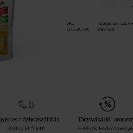
D
–
I
A
-
SKU:
Kategóriák:
Csökke
W
1375380000
életmód
E
L
L
N
E
S
S
H
I
D
E
G
P
U
D
gyenes házhozszállítás
Törzsvásárlói progr
I
30.000 Ft felett!
Exkluzív kedvezmény
N