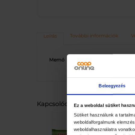
További információk
V
Leírás
Memó
Beleegyezés
Kapcsolódó termékek
Ez a weboldal sütiket haszn
Sütiket használunk a tartal
weboldalforgalmunk elemzésé
weboldalhasználatra vonatko