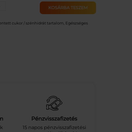
+
KOSÁRBA TESZEM
ntett cukor / szénhidrát tartalom
, 
Egészséges
am
Pénzvisszafizetés
ek
15 napos pénzvisszafizetési