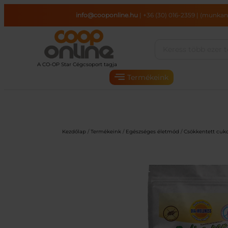
Ugrás
info@cooponline.hu
|
+36 (30) 016-2359
|
(munkana
a
tartalomhoz
Termékeink
Kezdőlap
/
Termékeink
/
Egészséges életmód
/
Csökkentett cuko