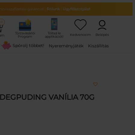
zvisszafizetési garancia!
|
Rólunk
|
Ügyfélszolgálat
0
ram
Spórolj többet!
Nyereményjáték
Kiszállítás
IDEGPUDING VANÍLIA 70G