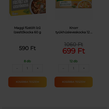
Maggi füstölt ízű
Knorr
ízesítőkocka 60 g
tyúkhúsleveskocka 12 x
10 g (120 g)
1060
Ft
Original
Current
590
Ft
699
Ft
price
price
was:
is:
8 db
12 db
MAGGI
KNORR
1060 Ft.
699 Ft.
–
+
–
+
FÜSTÖLTHÚS
KOCKA
KOCKA
TYÚKHÚSLEVES
60G
120G
KOSÁRBA TESZEM
KOSÁRBA TESZEM
mennyiség
mennyiség