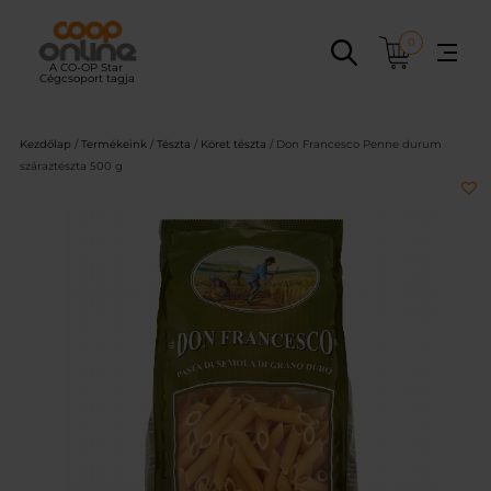
Ugrás
a
0
tartalomhoz
Kezdőlap
/
Termékeink
/
Tészta
/
Köret tészta
/ Don Francesco Penne durum
száraztészta 500 g