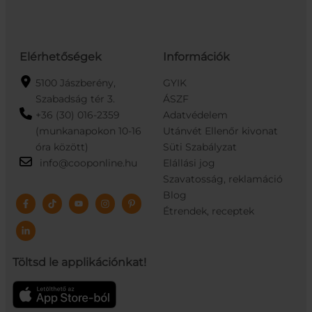
Elérhetőségek
Információk
5100 Jászberény,
GYIK
Szabadság tér 3.
ÁSZF
+36 (30) 016-2359
Adatvédelem
(munkanapokon 10-16
Utánvét Ellenőr kivonat
óra között)
Süti Szabályzat
info@cooponline.hu
Elállási jog
Szavatosság, reklamáció
Blog
Étrendek, receptek
Töltsd le applikációnkat!