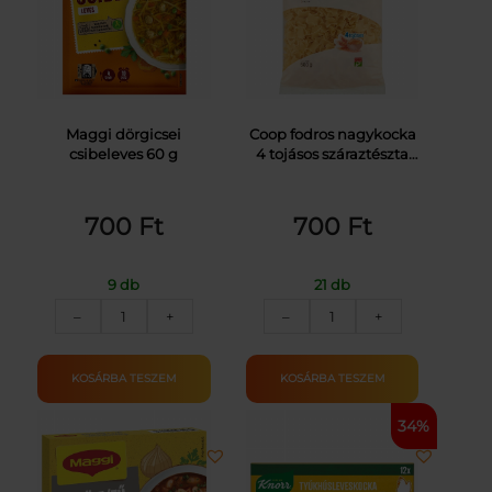
Maggi dörgicsei
Coop fodros nagykocka
csibeleves 60 g
4 tojásos száraztészta
500 g
700
Ft
700
Ft
9 db
21 db
MAGGI
COOP
–
+
–
+
DÖRGICSEI
4TOJ.SZÁRAZTÉSZTA
CSIBELEVES
F.NAGYKOCKA
60G
500G
KOSÁRBA TESZEM
KOSÁRBA TESZEM
mennyiség
mennyiség
34%