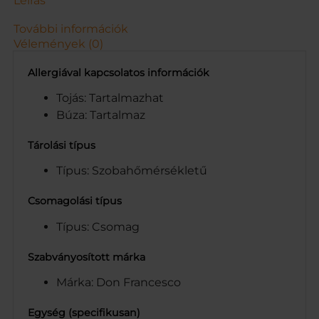
Leírás
m
e
További információk
n
Vélemények (0)
n
y
Allergiával kapcsolatos információk
i
s
Tojás: Tartalmazhat
é
Búza: Tartalmaz
g
Tárolási típus
Típus: Szobahőmérsékletű
Csomagolási típus
Típus: Csomag
Szabványosított márka
Márka: Don Francesco
Egység (specifikusan)