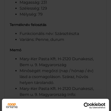
Magasság: 231
Szélesség: 129
Mélység: 79
Terméknév felosztás
Funkcionális név: Száraztészta
Variáns: Penne, durum
Memó
Mary-Ker Pasta Kft. H-2120 Dunakeszi,
Bem u. 9. Magyarország
Minőségét megőrzi (nap / hónap / év)
lásd a csomagoláson. Száraz, hűvös
helyen tárolandó.
Mary-Ker Pasta Kft. H-2120 Dunakeszi,
Bem u. 9. Magyarország Info:
www.szeretematesztat.hu
www.marykerpasta.com