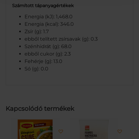
Számított tápanyagértékek
Energia (kJ): 1,468.0
Energia (kcal): 346.0
Zsír (g): 1.7
ebből telített zsírsavak (g): 0.3
Szénhidrát (g): 68.0
ebből cukor (g): 2.3
Fehérje (g): 13.0
Só (g): 0.0
Kapcsolódó termékek