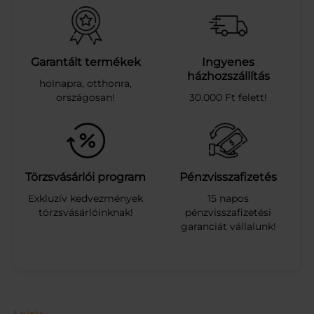
C
E
S
C
O
Garantált termékek
Ingyenes
P
házhozszállítás
holnapra, otthonra,
E
országosan!
30.000 Ft felett!
N
N
E
D
U
R
Törzsvásárlói program
Pénzvisszafizetés
U
Exkluzív kedvezmények
15 napos
M
törzsvásárlóinknak!
pénzvisszafizetési
S
garanciát vállalunk!
Z
T
.
5
0
0
G