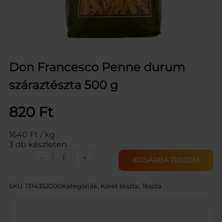
Don Francesco Penne durum
száraztészta 500 g
820
Ft
1640 Ft / kg
3 db készleten
D
–
+
KOSÁRBA TESZEM
O
N
F
SKU:
1314352000
Kategóriák:
Köret tészta
, 
Tészta
R
A
N