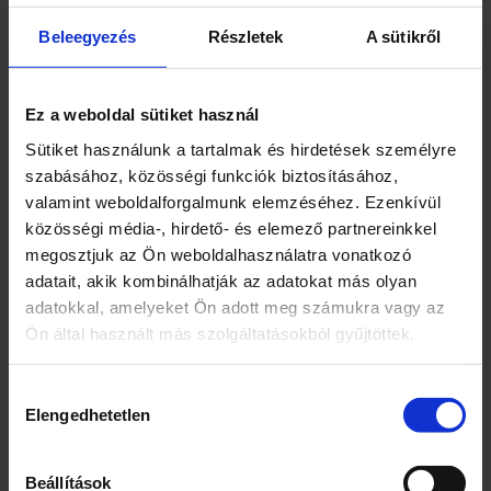
Durum száraztészta
H-2120 Dunakeszi, Bem u. 9.
Beleegyezés
Részletek
A sütikről
Magyarország
Márka
Ez a weboldal sütiket használ
Don Francesco
Sütiket használunk a tartalmak és hirdetések személyre
szabásához, közösségi funkciók biztosításához,
Jellemzők
valamint weboldalforgalmunk elemzéséhez. Ezenkívül
közösségi média-, hirdető- és elemező partnereinkkel
10-12 perc
megosztjuk az Ön weboldalhasználatra vonatkozó
Kiszerelés
adatait, akik kombinálhatják az adatokat más olyan
adatokkal, amelyeket Ön adott meg számukra vagy az
500
Ön által használt más szolgáltatásokból gyűjtöttek.
Egység (szabadon)
Hozzájárulás
g
Elengedhetetlen
kiválasztása
Összetevők
Beállítások
Durumbúzadara