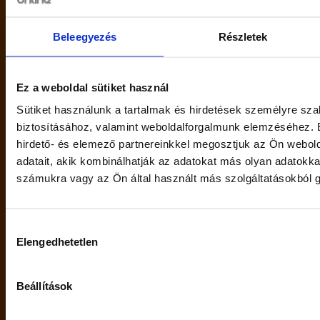
Beleegyezés
Részletek
i
Completa kávékrémpor
Zwack Unicum
200 g
gyógynövénylikőr 40%
0,7 l
Ez a weboldal sütiket használ
5990
Ft
1410
Ft
Sütiket használunk a tartalmak és hirdetések személyre sz
7990
Ft
biztosításához, valamint weboldalforgalmunk elemzéséhez. 
hirdető- és elemező partnereinkkel megosztjuk az Ön webol
11 db
11 db
adatait, akik kombinálhatják az adatokat más olyan adatokk
COMPLETA
ZWACK
–
+
–
+
KÁVÉKRÉMPOR
UNICUM
számukra vagy az Ön által használt más szolgáltatásokból g
UTÁNTÖLTŐ
40%
200G
0.7L
KOSÁRBA TESZEM
KOSÁRBA TESZEM
mennyiség
mennyiség
Kérjük, nyilatkozz
Hozzájárulás
Elengedhetetlen
kiválasztása
elmúltál-e már 18 
Beállítások
Elmúltál 18 éves?