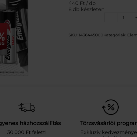
440 Ft / db
8 db készleten
E
–
n
e
r
SKU:
1436445000
Kategóriák:
Ele
g
i
z
e
r
M
a
x
A
l
k
á
l
i
gyenes házhozszállítás
Törzsvásárlói progr
C
e
30.000 Ft felett!
Exkluzív kedvezmény