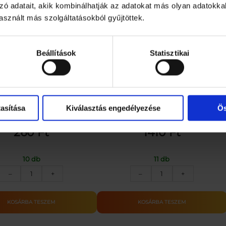
zó adatait, akik kombinálhatják az adatokat más olyan adatokka
y
i
sznált más szolgáltatásokból gyűjtöttek.
s
é
g
Beállítások
Statisztikai
 mosogatószivacs 10 db
BioStop egérfogó ragasztó 135 g
asítása
Kiválasztás engedélyezése
Ös
260
Ft
1410
Ft
10 db
11 db
COOP
BIOSTOP
–
+
–
+
MOSOGATÓSZIVACS
EGÉRFOGÓ
10DB
RAGASZTÓ
mennyiség
135G
KOSÁRBA TESZEM
KOSÁRBA TESZEM
mennyiség