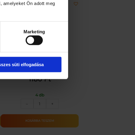
l, amelyeket Ön adott meg
Marketing
Ultra mosogatópor 500 g
szes süti elfogadása
1180
Ft
4 db
ULTRA
–
+
MOSOGATÓPOR
500G
mennyiség
KOSÁRBA TESZEM