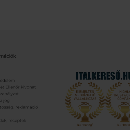
rmációk
védelem
ét Ellenőr kivonat
Szabályzat
si jog
tosság, reklamáció
dek, receptek