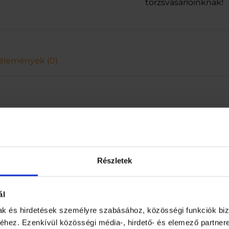
r
törzsvásárlóinknak!
u
z
a
E
l
élemények (0)
e
m
A
A
B
4006, Mignon
4
4
D
B
E
Részletek
M
A
A
ál
m
e
mak és hirdetések személyre szabásához, közösségi funkciók biz
n
hez. Ezenkívül közösségi média-, hirdető- és elemező partner
n