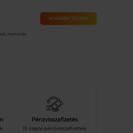
+
KOSÁRBA TESZEM
mek
, 
Háztartás
am
Pénzvisszafizetés
ek
15 napos pénzvisszafizetési