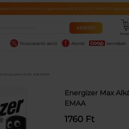
pokon 10-16 óra között)
|
Ingyenes kiszállítás 30.000 Ft felett!
|
15 napos pén
KERESÉS
Kosa
Törzsvásárlói akció
Akciók
termékek
káli Ceruza Elem AA B4 4DB EMAA
Energizer Max Alk
EMAA
1760
Ft