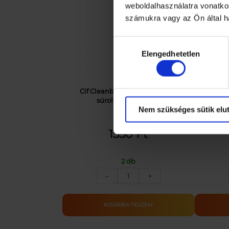
weboldalhasználatra vonatko
számukra vagy az Ön által ha
Hozzájárulás
Elengedhetetlen
kiválasztása
Cif Cleanboost Cream Lemon
Coop
súrolókrém 500 ml
Nem szükséges sütik elut
1350
Ft
2 db
CIF
–
+
SÚROLÓSZER
LEMON
500ML
KOSÁRBA TESZEM
mennyiség