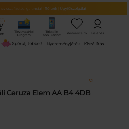
zvisszafizetési garancia!
|
Rólunk
|
Ügyfélszolgálat
0
ram
Spórolj többet!
Nyereményjáték
Kiszállítás
áli Ceruza Elem AA B4 4DB