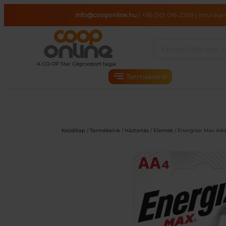
Ugrás
info@cooponline.hu
|
+36 (30) 016-2359
|
(munkana
a
tartalomhoz
Termékeink
Kezdőlap
/
Termékeink
/
Háztartás
/
Elemek
/ Energizer Max Al