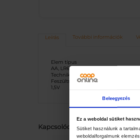
További információk
V
Leírás
Elem típus
AA, LR6, MN1500, KAA, LR6/M, AM3, 
Technikai Paraméterek
Feszültség
1,5V
Beleegyezés
Ez a weboldal sütiket haszn
Kapcsolódó termékek
Sütiket használunk a tartal
weboldalforgalmunk elemzésé