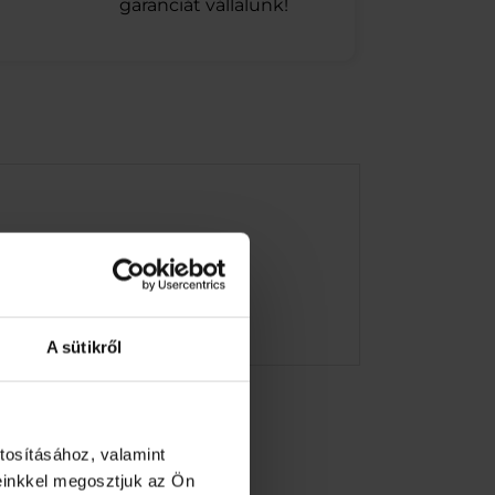
garanciát vállalunk!
A sütikről
tosításához, valamint
einkkel megosztjuk az Ön