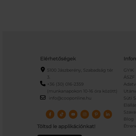
Elérhetőségek
Info
5100 Jászberény, Szabadság tér
GYIK
3.
ÁSZF
+36 (30) 016-2359
Adat
(munkanapokon 10-16 óra között)
Utánv
info@cooponline.hu
Süti 
Elállá
Szava
Blog
Étren
Töltsd le applikációnkat!