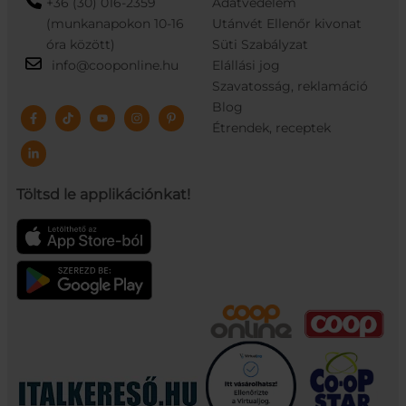
+36 (30) 016-2359
Adatvédelem
(munkanapokon 10-16
Utánvét Ellenőr kivonat
óra között)
Süti Szabályzat
info@cooponline.hu
Elállási jog
Szavatosság, reklamáció
Blog
Étrendek, receptek
Töltsd le applikációnkat!