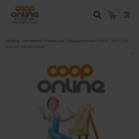
Ugrás
a
0
tartalomhoz
Kezdőlap
/
Termékeink
/
Műszaki cikk
/
Világítástechnika
/ ENTAC LED GLOBE
IZZÓ E27 8W NW 4000K