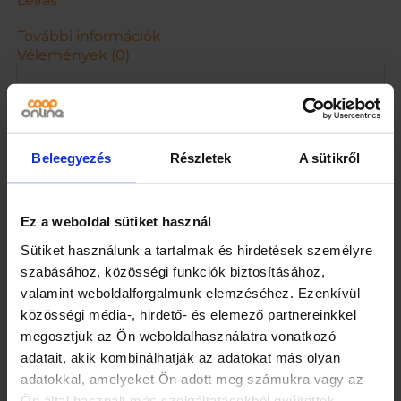
Leírás
e
n
További információk
n
Vélemények (0)
y
i
s
é
g
Beleegyezés
Részletek
A sütikről
Kapcsolódó termékek
Ez a weboldal sütiket használ
Sütiket használunk a tartalmak és hirdetések személyre
szabásához, közösségi funkciók biztosításához,
valamint weboldalforgalmunk elemzéséhez. Ezenkívül
közösségi média-, hirdető- és elemező partnereinkkel
megosztjuk az Ön weboldalhasználatra vonatkozó
adatait, akik kombinálhatják az adatokat más olyan
Avide LED Szalag
Avide Mennyezeti
adatokkal, amelyeket Ön adott meg számukra vagy az
Bliszter 220V 24W
Lámpa Madeline 4xE27
SMD3528 60LED 2700K
Foglalattal Fa/Fekete |
Ön által használt más szolgáltatásokból gyűjtöttek.