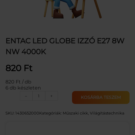
ENTAC LED GLOBE IZZÓ E27 8W
NW 4000K
820
Ft
820 Ft / db
6 db készleten
E
–
+
KOSÁRBA TESZEM
N
T
A
SKU:
1430652000
Kategóriák:
Műszaki cikk
, 
Világítástechnika
C
L
E