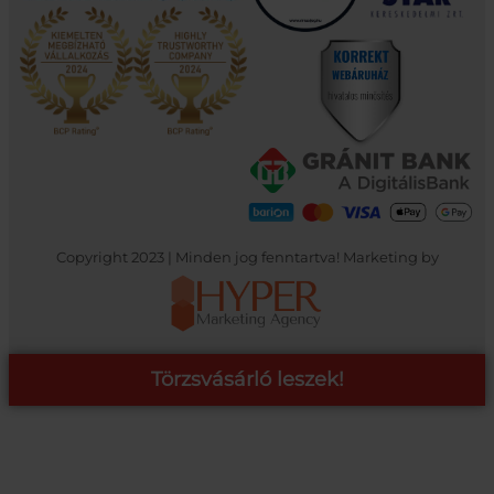
Copyright 2023 | Minden jog fenntartva! Marketing by
Törzsvásárló leszek!
COOP ONLINE – TÖRZSVÁSÁRLÓI PROGRAM
A Coop Online-nál értékeljük hűséged, így létre hoztunk egy