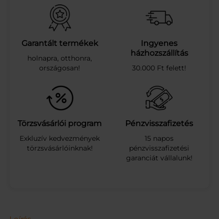
D
G
L
O
B
Garantált termékek
Ingyenes
E
házhozszállítás
holnapra, otthonra,
I
országosan!
30.000 Ft felett!
Z
Z
Ó
E
2
7
Törzsvásárlói program
Pénzvisszafizetés
8
Exkluzív kedvezmények
15 napos
W
törzsvásárlóinknak!
pénzvisszafizetési
N
garanciát vállalunk!
W
4
0
0
0
K
m